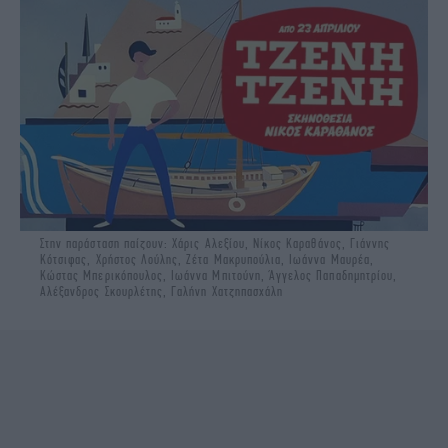
Στην παράσταση παίζουν: Χάρις Αλεξίου, Νίκος Καραθάνος, Γιάννης
Κότσιφας, Χρήστος Λούλης, Ζέτα Μακρυπούλια, Ιωάννα Μαυρέα,
Κώστας Μπερικόπουλος, Ιωάννα Μπιτούνη, Άγγελος Παπαδημητρίου,
Αλέξανδρος Σκουρλέτης, Γαλήνη Χατζηπασχάλη