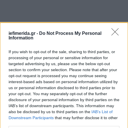
iefimerida.gr -
Do Not Process My Personal
Information
Ταυτότητα παράστασης
If you wish to opt-out of the sale, sharing to third parties, or
processing of your personal or sensitive information for
targeted advertising by us, please use the below opt-out
Πρωτότυπο κείμενο: Κώστας Πρετεντέρης,
section to confirm your selection. Please note that after your
Ασημάκης Γιαλαμάς
opt-out request is processed you may continue seeing
Σκηνοθεσία – σύλληψη: Νίκος Καραθάνος
interest-based ads based on personal information utilized by
Διασκευή – δραματουργική επεξεργασία: Γιάννης
us or personal information disclosed to third parties prior to
Αποσκίτης
your opt-out. You may separately opt-out of the further
disclosure of your personal information by third parties on the
IAB’s list of downstream participants. This information may
Σκηνικά: Κωνσταντίνος Σκουρλέτης
also be disclosed by us to third parties on the
IAB’s List of
Κοστούμια: Άγγελος Μέντης
Downstream Participants
that may further disclose it to other
Μουσική: Άγγελος Τριανταφύλλου
third parties.
Φωτισμοί: Ελίζα Αλεξανδροπούλου