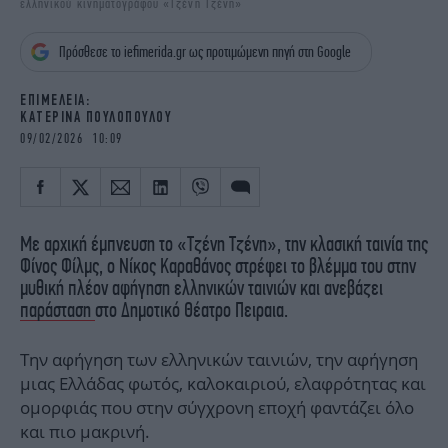
ελληνικού κινηματογράφου «Τζένη Τζένη»
iBOOKS
ΖΩΔΙΑ
OSCARS
THE OCEAN
Πρόσθεσε το iefimerida.gr ως προτιμώμενη πηγή στη Google
MEDIA
ELAMEFORA
EΠΙΜΕΛΕΙΑ:
ΚΑΤΕΡΙΝΑ ΠΟΥΛΟΠΟΥΛΟΥ
NEWSLETTER
09/02/2026 10:09
Με αρχική έμπνευση το «Τζένη Τζένη», την κλασική ταινία της
Φίνος Φίλμς, ο Νίκος Καραθάνος στρέφει το βλέμμα του στην
μυθική πλέον αφήγηση ελληνικών ταινιών και ανεβάζει
παράσταση
στο Δημοτικό Θέατρο Πειραια.
Την αφήγηση των ελληνικών ταινιών, την αφήγηση
μιας Ελλάδας φωτός, καλοκαιριού, ελαφρότητας και
ομορφιάς που στην σύγχρονη εποχή φαντάζει όλο
και πιο μακρινή.