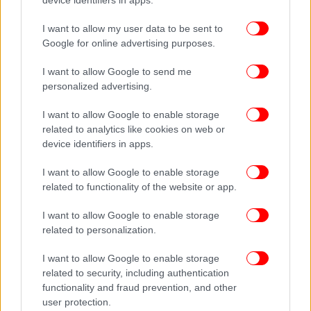
device identifiers in apps.
Εισιτήρια από 15 ευρώ
I want to allow my user data to be sent to
Google for online advertising purposes.
Προπώληση:
I want to allow Google to send me
personalized advertising.
I want to allow Google to enable storage
related to analytics like cookies on web or
device identifiers in apps.
I want to allow Google to enable storage
related to functionality of the website or app.
Το Δημοτικό Θέατρο Πειραιά παρουσιάζει: TZENH
I want to allow Google to enable storage
TZENH
related to personalization.
Ένα ηλιόλουστο Ρέκβιεμ / Σκηνοθεσία: Νίκος
Καραθάνος
I want to allow Google to enable storage
Πρεμιέρα: Πέμπτη 23 Απριλίου / Η προπώληση
related to security, including authentication
functionality and fraud prevention, and other
άρχισε!
user protection.