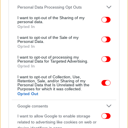
Κίνηση: Αμάλια Μπένετ
Please note that this website/app uses one or more Google
Personal Data Processing Opt Outs
services and may gather and store information including but
Βοηθοί Σκηνοθέτη: Δημήτρης Σταυρόπουλος &
not limited to your visit or usage behaviour. You may click to
I want to opt-out of the Sharing of my
Ορέστης Σταυρόπουλος
personal data.
grant or deny consent to Google and its third-party tags to
Διεύθυνση παραγωγής: Έφη Πανουργιά
Opted In
use your data for below specified purposes in below Google
Επικοινωνία – Γραφείο Τύπου: Μαρία Τσολάκη
consent section.
I want to opt-out of the Sale of my
Social Media – Διαφήμιση: Renegade Media,
Personal Data.
Opted In
Βασίλης Ζαρκαδούλας
Συμπαραγωγή: Τεχνηχώρος Θεατρικές Παραγωγές
I want to opt-out of processing my
Personal Data for Targeted Advertising.
Opted In
Η παράσταση πραγματοποιείται στο πλαίσιο των
100 χρόνων από τη γέννηση του Κώστα Πρετεντέρη.
I want to opt-out of Collection, Use,
Retention, Sale, and/or Sharing of my
Personal Data that Is Unrelated with the
Purposes for which it was collected.
INFO
Opted Out
Ημέρες & Ώρες παραστάσεων
Τετάρτη & Κυριακή: 19.00
Google consents
Πέμπτη & Παρασκευή: 20:30
I want to allow Google to enable storage
Σάββατο 17.30 & 21.00
related to advertising like cookies on web or