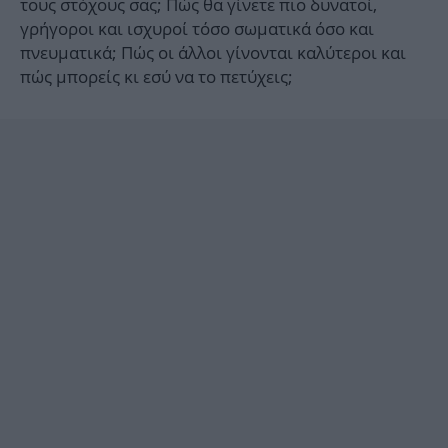
τους στόχους σας; Πώς θα γίνετε πιο δυνατοί,
γρήγοροι και ισχυροί τόσο σωματικά όσο και
πνευματικά; Πώς οι άλλοι γίνονται καλύτεροι και
πώς μπορείς κι εσύ να το πετύχεις;