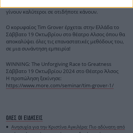
συνεχίσουν να θέτουν υψηλότερους στόχους και να
γίνουν καλύτεροι σε οτιδήποτε κάνουν.
Ο κορυφαίος Tim Grover έρχεται στην Ελλάδα το
Σάββατο 19 Οκτωβρίου στο θέατρο Αλσος όπου θα
αποκαλύψει όλες τις επαναστατικές μεθόδους του,
σε μια συνάντηση εμπειρία!
WINNING: The Unforgiving Race to Greatness
Σάββατο 19 Οκτωβρίου 2024 στο Θέατρο Άλσος
Η προπώληση ξεκίνησε:
https://www.more.com/seminar/tim-grover-1/
ΟΛΕΣ ΟΙ ΕΙΔΗΣΕΙΣ
Ανησυχία για την Κριστίνα Αγκιλέρα: Πιο αδύνατη από