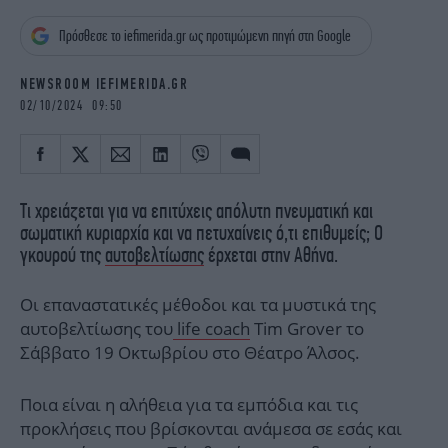
iBOOKS
ΖΩΔΙΑ
Πρόσθεσε το iefimerida.gr ως προτιμώμενη πηγή στη Google
OSCARS
THE OCEAN
MEDIA
ELAMEFORA
NEWSROOM IEFIMERIDA.GR
02/10/2024 09:50
NEWSLETTER
Τι χρειάζεται για να επιτύχεις απόλυτη πνευματική και
σωματική κυριαρχία και να πετυχαίνεις ό,τι επιθυμείς; O
γκουρού της
αυτοβελτίωσης
έρχεται στην Αθήνα.
Oι επαναστατικές μέθοδοι και τα μυστικά της
αυτοβελτίωσης του
life coach
Tim Grover το
Σάββατο 19 Οκτωβρίου στο Θέατρο Άλσος.
Ποια είναι η αλήθεια για τα εμπόδια και τις
προκλήσεις που βρίσκονται ανάμεσα σε εσάς και