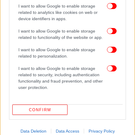
I want to allow Google to enable storage
related to analytics like cookies on web or
device identifiers in apps.
I want to allow Google to enable storage
related to functionality of the website or app.
I want to allow Google to enable storage
related to personalization.
I want to allow Google to enable storage
Ταξιδεύοντας διαρκώς σε όλο τον κόσμο, μετρά
related to security, including authentication
περισσότερα από 20 χρόνια εμπειρίας ως coach και
functionality and fraud prevention, and other
user protection.
γνωρίζει πολύ καλά το success story. Οι
παρουσιάσεις του σε παγκόσμιο επίπεδο έχουν
σχεδιαστεί ειδικά για όλους εκείνους που είτε
θέλουν να κατακτήσουν την επιτυχία και να
CONFIRM
φτάσουν στην κορυφή, είτε επιδιώκουν να
κατανοήσουν τη νοοτροπία των αρίστων και να
Data Deletion
Data Access
Privacy Policy
οδηγηθούν στο ανώτατο επίπεδο και φυσικά να