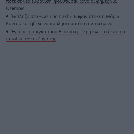
ποτέ σε νέα εμφάνιση, φούντωσαν ξανά οι φήμες για
Ozempic
Έκπληξη στο «Cash or Trash»: Εμφανίστηκε η Μάρω
Κοντού και ήθελε να πουλήσει αυτό το αντικείμενο
Έγκυος η πριγκίπισσα Βεατρίκη -Περιμένει το δεύτερο
παιδί με τον σύζυγό της