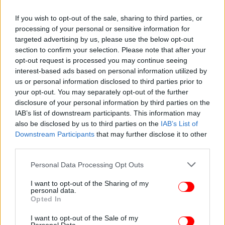
ΕΛΛΑΔΑ
27/09/2024 13:55
If you wish to opt-out of the sale, sharing to third parties, or
Οι μικροζυθοποιίες αλλάζουν τη γαστρονομία: Food pairing με
processing of your personal or sensitive information for
μπύρα -Τι ταιριάζει ιδανικά με Pils, Weiss, Lager, Stout
targeted advertising by us, please use the below opt-out
section to confirm your selection. Please note that after your
opt-out request is processed you may continue seeing
Το σύνθημα του Grover; «Αντέχεις να αλλάξεις
interest-based ads based on personal information utilized by
us or personal information disclosed to third parties prior to
επίπεδο και να γίνεις ασταμάτητος;». Στο βιβλίο
your opt-out. You may separately opt-out of the further
του που κυκλοφόρησε σε όλο τον κόσμο με τίτλο
disclosure of your personal information by third parties on the
Relentless, ο Grover, εξηγεί τον τρόπο με τον οποίο
IAB’s list of downstream participants. This information may
μπορεί κανείς να γίνει ασταμάτητος και υπόσχεται
also be disclosed by us to third parties on the
IAB’s List of
ότι η ανάγνωσή του θα οδηγήσει στην κυριαρχία.
Downstream Participants
that may further disclose it to other
third parties.
Ο Tim Grover εκτός των άλλων είναι ο ιδιοκτήτης
Please note that this website/app uses one or more Google
Personal Data Processing Opt Outs
του Attack Athletics Gym, ενός γυμναστηρίου που
services and may gather and store information including but
κόστισε 1.5 εκατ. δολάρια για να χτιστεί το 2007
not limited to your visit or usage behaviour. You may click to
I want to opt-out of the Sharing of my
personal data.
και έχει έκταση 60 στρεμμάτων! Στο εσωτερικό του
grant or deny consent to Google and its third-party tags to
Opted In
use your data for below specified purposes in below Google
υπάρχει αίθουσα 10.000 τετραγωνικών γεμάτη με
consent section.
βάρη, τέσσερα γήπεδα διαστάσεων ΝΒΑ και άλλο
I want to opt-out of the Sale of my