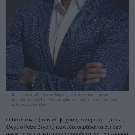
Ο Tim Grover ταξιδεύοντας διαρκώς σε όλο τον κόσμο, μετρά
περισσότερα από 20 χρόνια εμπειρίας ως coach και γνωρίζει πολύ
καλά το success story
Ο Tim Grover (master ψυχικής σκληρότητας όπως
έλεγε ο
Kobe Bryant
) πιστεύει ακράδαντα ότι δεν
αρκεί το σώμα, τα φυσικά προσόντα για την κούρσα