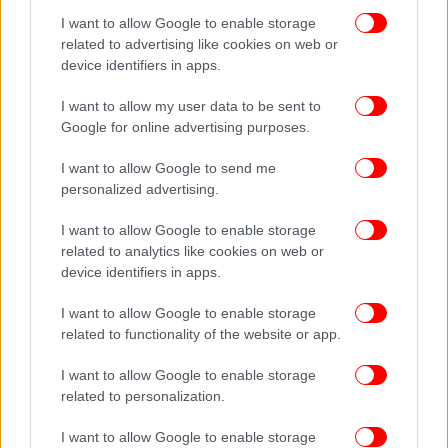
I want to allow Google to enable storage
related to advertising like cookies on web or
device identifiers in apps.
Η Μαργαρίτα διοργανώνει φιλολογικά και ποιητικά απογεύματα και σε
ένα από αυτά προσκαλεί τον Ευγνώμωνα και τον Σταύρο
I want to allow my user data to be sent to
Google for online advertising purposes.
*Οι πληροφορίες και το αρχείο παρέχονται από τον
ίδιον τον καλλιτέχνη μέσα από μια αφήγηση
I want to allow Google to send me
πολλών ωρών.
personalized advertising.
I want to allow Google to enable storage
Δείτε το τρίτο επεισόδιο για τη ζωή του
related to analytics like cookies on web or
μεγάλου συνθέτη
device identifiers in apps.
I want to allow Google to enable storage
related to functionality of the website or app.
I want to allow Google to enable storage
related to personalization.
I want to allow Google to enable storage