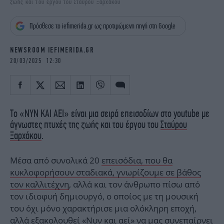
ζωής και του έργου του Σταύρου Ξαρχάκου
iBOOKS
ΖΩΔΙΑ
OSCARS
THE OCEAN
Πρόσθεσε το iefimerida.gr ως προτιμώμενη πηγή στη Google
MEDIA
ELAMEFORA
NEWSROOM IEFIMERIDA.GR
NEWSLETTER
20/03/2025 12:30
Το «ΝΥΝ ΚΑΙ ΑΕΙ» είναι μια σειρά επεισοδίων στο youtube με
άγνωστες πτυχές της ζωής και του έργου του
Σταύρου
Ξαρχάκου
.
Μέσα από συνολικά 20
επεισόδια, που θα
κυκλοφορήσουν σταδιακά, γνωρίζουμε σε βάθος
τον καλλιτέχνη
, αλλά και τον άνθρωπο πίσω από
τον ιδιοφυή δημιουργό, ο οποίος με τη μουσική
του όχι μόνο χαρακτήρισε μια ολόκληρη εποχή,
αλλά εξακολουθεί «Νυν και αεί» να μας συνεπαίρνει