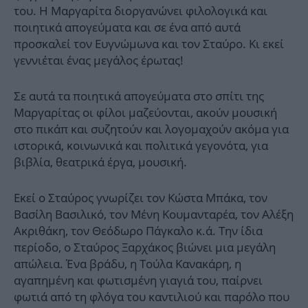
του. Η Μαργαρίτα διοργανώνει φιλολογικά και
ποιητικά απογεύματα και σε ένα από αυτά
προσκαλεί τον Ευγνώμωνα και τον Σταύρο. Κι εκεί
γεννιέται ένας μεγάλος έρωτας!
Σε αυτά τα ποιητικά απογεύματα στο σπίτι της
Μαργαρίτας οι φίλοι μαζεύονται, ακούν μουσική
στο πικάπ και συζητούν και λογομαχούν ακόμα για
ιστορικά, κοινωνικά και πολιτικά γεγονότα, για
βιβλία, θεατρικά έργα, μουσική.
Εκεί ο Σταύρος γνωρίζει τον Κώστα Μπάκα, τον
Βασίλη Βασιλικό, τον Μένη Κουμανταρέα, τον Αλέξη
Ακριθάκη, τον Θεόδωρο Πάγκαλο κ.ά. Την ίδια
περίοδο, ο Σταύρος Ξαρχάκος βιώνει μια μεγάλη
απώλεια. Ένα βράδυ, η Τούλα Κανακάρη, η
αγαπημένη και φωτισμένη γιαγιά του, παίρνει
φωτιά από τη φλόγα του καντιλιού και παρόλο που