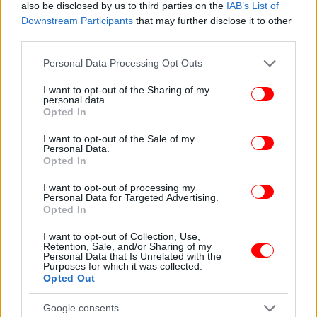
also be disclosed by us to third parties on the
IAB’s List of
Downstream Participants
that may further disclose it to other
third parties.
Please note that this website/app uses one or more Google
Personal Data Processing Opt Outs
services and may gather and store information including but
not limited to your visit or usage behaviour. You may click to
I want to opt-out of the Sharing of my
personal data.
grant or deny consent to Google and its third-party tags to
Opted In
use your data for below specified purposes in below Google
consent section.
I want to opt-out of the Sale of my
Personal Data.
Opted In
I want to opt-out of processing my
Personal Data for Targeted Advertising.
Opted In
I want to opt-out of Collection, Use,
Retention, Sale, and/or Sharing of my
Personal Data that Is Unrelated with the
Purposes for which it was collected.
Opted Out
Google consents