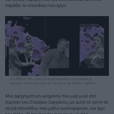
παράξει το σπουδαίο του έργο.
Το «ΝΥΝ ΚΑΙ ΑΕΙ» είναι μια σειρά επεισοδίων στο youtube με
άγνωστες πτυχές της ζωής και του έργου του Σταύρου Ξαρχάκου
Μια αφηγηματική «μηχανή» που μας μυεί στο
σύμπαν του Σταύρου Ξαρχάκου, με αυτό το τρίτο σε
σειρά επεισόδιο, που μόλις κυκλοφόρησε, και έχει