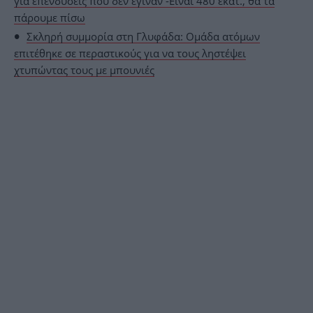
για επενδύσεις που δεν έγιναν -Είναι 480 εκατ., θα τα
πάρουμε πίσω
Σκληρή συμμορία στη Γλυφάδα: Ομάδα ατόμων
επιτέθηκε σε περαστικούς για να τους ληστέψει
χτυπώντας τους με μπουνιές