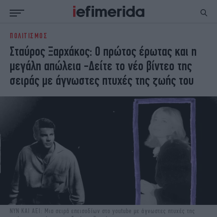
ΠΟΛΙΤΙΣΜΟΣ
ΕΙΔΗΣΕΙΣ
ΠΟΛΙΤΙΚΗ
Σταύρος Ξαρχάκος: Ο πρώτος έρωτας και η
NON PAPER
ΕΛΛΑΔΑ
μεγάλη απώλεια -Δείτε το νέο βίντεο της
ΟΙΚΟΝΟΜΙΑ
ΚΟΣΜΟΣ
σειράς με άγνωστες πτυχές της ζωής του
ΠΟΛΙΤΙΣΜΟΣ
ΠΑΝΕΛΛΗΝΙΕΣ
ΖΩΗ
ΣΠΟΡ
ΓΥΝΑΙΚΑ
ENGLISH EDITION
ΠΟΛΗ
STORIES
ΕΚΛΟΓΕΣ
TRAVEL
ΤΕΧΝΟΛΟΓΙΑ
ΥΓΕΙΑ
DESIGN
ΟΛΥΜΠΙΑΚΟΙ ΑΓΩΝΕΣ
EURO
GREEN
PODCAST
iAUTOKINITO
iOPINIONS
iGASTRONOMIE
ΝΥΝ ΚΑΙ ΑΕΙ: Μια σειρά επεισοδίων στο youtube με άγνωστες πτυχές της