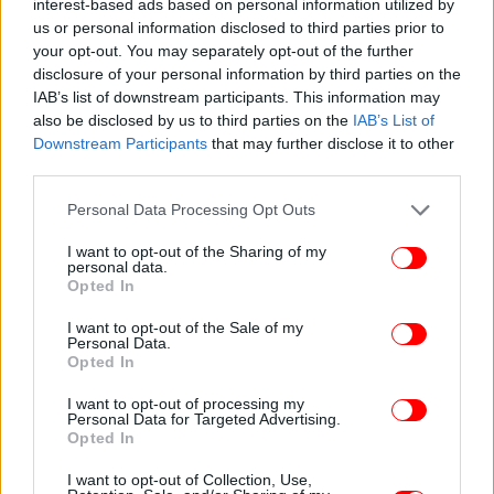
interest-based ads based on personal information utilized by
Απριλίου-15 Μαΐου 1991). Περιέχει 19
us or personal information disclosed to third parties prior to
φωτογραφίες (λήψεις του 1953), όλες αριθμημένες,
your opt-out. You may separately opt-out of the further
υπογεγραμμένες και χρονολογημένες από τη
disclosure of your personal information by third parties on the
IAB’s list of downstream participants. This information may
φωτογράφο. Η επιλογή των κειμένων που τις
also be disclosed by us to third parties on the
IAB’s List of
συνοδεύουν έγινε από τον Robert Crist και η
Downstream Participants
that may further disclose it to other
μετάφραση τους στα ελληνικά από την Κατερίνα
third parties.
Αγγελάκη-Ρουκ.
Please note that this website/app uses one or more Google
Personal Data Processing Opt Outs
services and may gather and store information including but
not limited to your visit or usage behaviour. You may click to
I want to opt-out of the Sharing of my
personal data.
grant or deny consent to Google and its third-party tags to
Opted In
use your data for below specified purposes in below Google
consent section.
I want to opt-out of the Sale of my
Personal Data.
Opted In
I want to opt-out of processing my
Personal Data for Targeted Advertising.
Opted In
I want to opt-out of Collection, Use,