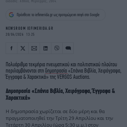
έκδοσης: Αθήνα, Μίμνερμος, 2004.
iBOOKS
ΖΩΔΙΑ
OSCARS
THE OCEAN
Πρόσθεσε το iefimerida.gr ως προτιμώμενη πηγή στη Google
MEDIA
ELAMEFORA
NEWSROOM IEFIMERIDA.GR
NEWSLETTER
20/04/2026 13:25
Πολυάριθμα τεκμήρια πνευματικού και πολιτιστικού πλούτου
περιλαμβάνονται στη
δημοπρασία
«Σπάνια Βιβλία, Χειρόγραφα,
Έγγραφα & Χαρακτικά» της VERGOS Auctions.
Δημοπρασία «Σπάνια Βιβλία, Χειρόγραφα, Έγγραφα &
Χαρακτικά»
Η δημοπρασία χωρίζεται σε δύο μέρη και θα
πραγματοποιηθεί την Τρίτη 29 Απριλίου και την
Τετάρτη 30 Απριλίου (ώρα 5:30 μ.μ.) στον