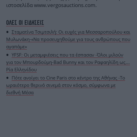
ιστοσελίδα www.vergosauctions.com.
ΟΛΕΣ ΟΙ ΕΙΔΗΣΕΙΣ
Σταματίνα Τσιμτσιλή: Οι ευχές για Μεσσαροπούλου και
Μυλωνάκη-«Να προσευχηθούμε για τους ανθρώπους που
αγαπάμε»
YFSF: Οι μεταμφιέσεις που τα έσπασαν -Όλοι μιλούν
για τον Μπουρδούμη-Bad Bunny και τον Ραφαηλίδη ως…
Ρία Ελληνίδου
Πότε ανοίγει το Cine Paris στο κέντρο της Αθήνας -Το
ωραιότερο θερινό σινεμά στον κόσμο, σύμφωνα με
διεθνή Μέσα