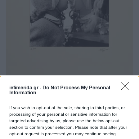
iefimerida.gr -
Do Not Process My Personal
Information
NELLY’S, Λεύκωμα New York Easter Parade, Εκτίμηση €8.000-12.000
If you wish to opt-out of the sale, sharing to third parties, or
processing of your personal or sensitive information for
• Το πολυτελές και εξαιρετικά σπάνιο λεύκωμα New
targeted advertising by us, please use the below opt-out
York Easter Parade της Nelly’s, το οποίο εκδόθηκε
section to confirm your selection. Please note that after your
με αφορμή την ομώνυμη έκθεση της κορυφαίας
opt-out request is processed you may continue seeing
Ελληνίδας φωτογράφου στη Γκαλερί Α.Δ. (15