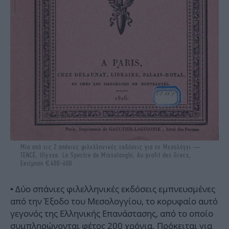
Μία από τις 2 σπάνιες φιλελληνικές εκδόσεις για το Μεσολόγγι —
TENCÉ, Ulysse. Le Spectre de Missolonghi, Au profit des Grecs,
Εκτίμηση €400-600
• Δύο σπάνιες φιλελληνικές εκδόσεις εμπνευσμένες
από την Έξοδο του Μεσολογγίου, το κορυφαίο αυτό
γεγονός της Ελληνικής Επανάστασης, από το οποίο
συμπληρώνονται φέτος 200 χρόνια. Πρόκειται για