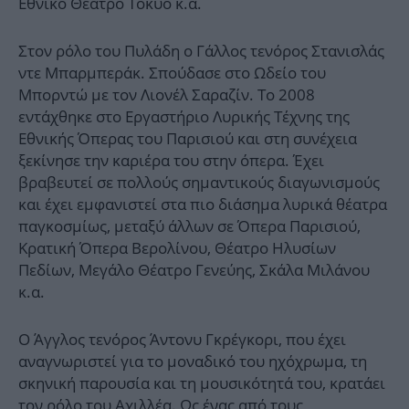
Εθνικό Θέατρο Τόκυο κ.α.
Στον ρόλο του Πυλάδη ο Γάλλος τενόρος Στανισλάς
ντε Μπαρμπεράκ. Σπούδασε στο Ωδείο του
Μπορντώ με τον Λιονέλ Σαραζίν. Το 2008
εντάχθηκε στο Εργαστήριο Λυρικής Τέχνης της
Εθνικής Όπερας του Παρισιού και στη συνέχεια
ξεκίνησε την καριέρα του στην όπερα. Έχει
βραβευτεί σε πολλούς σημαντικούς διαγωνισμούς
και έχει εμφανιστεί στα πιο διάσημα λυρικά θέατρα
παγκοσμίως, μεταξύ άλλων σε Όπερα Παρισιού,
Κρατική Όπερα Βερολίνου, Θέατρο Ηλυσίων
Πεδίων, Μεγάλο Θέατρο Γενεύης, Σκάλα Μιλάνου
κ.α.
Ο Άγγλος τενόρος Άντονυ Γκρέγκορι, που έχει
αναγνωριστεί για το μοναδικό του ηχόχρωμα, τη
σκηνική παρουσία και τη μουσικότητά του, κρατάει
τον ρόλο του Αχιλλέα. Ως ένας από τους