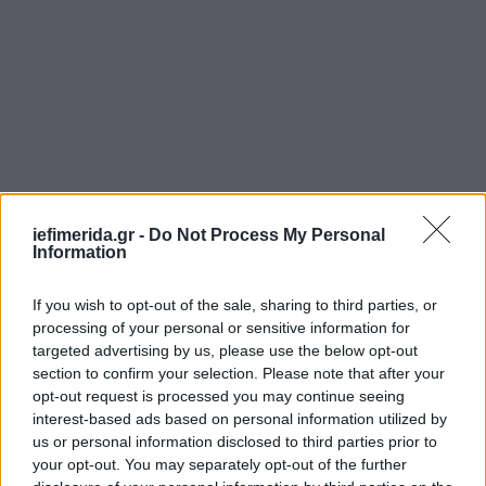
iefimerida.gr -
Do Not Process My Personal
Information
Από την Εθνική Λυρική Σκηνή η Ιφιγένεια εν Αυλίδι
If you wish to opt-out of the sale, sharing to third parties, or
παρουσιάζεται για πρώτη φορά, ενώ η Ιφιγένεια εν
processing of your personal or sensitive information for
Ταύροις παραστάθηκε για πρώτη φορά στις 2
targeted advertising by us, please use the below opt-out
Οκτωβρίου 1946 στο Ωδείο Ηρώδου Αττικού, σε
section to confirm your selection. Please note that after your
μουσική διεύθυνση Αντίοχου Ευαγγελάτου και
opt-out request is processed you may continue seeing
interest-based ads based on personal information utilized by
σκηνοθεσία Κίμωνα Τριανταφύλλου. Γιατί, όμως,
us or personal information disclosed to third parties prior to
τώρα η παρουσίαση των Ιφιγενειών; «Γιατί ο
your opt-out. You may separately opt-out of the further
πόλεμος είναι ξανά δίπλα μας. Γιατί έχουμε ανάγκη