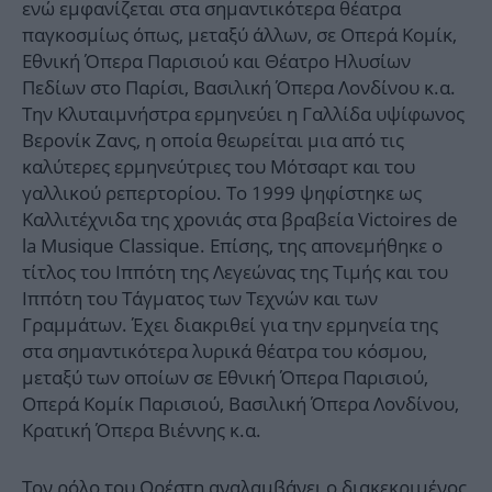
ενώ εμφανίζεται στα σημαντικότερα θέατρα
παγκοσμίως όπως, μεταξύ άλλων, σε Οπερά Κομίκ,
Εθνική Όπερα Παρισιού και Θέατρο Ηλυσίων
Πεδίων στο Παρίσι, Βασιλική Όπερα Λονδίνου κ.α.
Την Κλυταιμνήστρα ερμηνεύει η Γαλλίδα υψίφωνος
Βερονίκ Ζανς, η οποία θεωρείται μια από τις
καλύτερες ερμηνεύτριες του Μότσαρτ και του
γαλλικού ρεπερτορίου. Το 1999 ψηφίστηκε ως
Καλλιτέχνιδα της χρονιάς στα βραβεία Victoires de
la Musique Classique. Επίσης, της απονεμήθηκε ο
τίτλος του Ιππότη της Λεγεώνας της Τιμής και του
Ιππότη του Τάγματος των Τεχνών και των
Γραμμάτων. Έχει διακριθεί για την ερμηνεία της
στα σημαντικότερα λυρικά θέατρα του κόσμου,
μεταξύ των οποίων σε Εθνική Όπερα Παρισιού,
Οπερά Κομίκ Παρισιού, Βασιλική Όπερα Λονδίνου,
Κρατική Όπερα Βιέννης κ.α.
Τον ρόλο του Ορέστη αναλαμβάνει ο διακεκριμένος