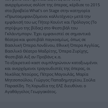
ανερχόμενους σολίστ της όπερας, κέρδισε το 2015
στα βραβεία What’s on Stage στην κατηγορία
«Πρωτοεμφανιζόμενοι καλλιτέχνες» μετά την
εμφάνισή του ως Πήτερ Κουίντ και Πρόλογος (Το
στρίψιμο της βίδας) στο Φεστιβάλ του
Γκλάιντμπορν. Έχει εμφανιστεί σε σημαντικά
θέατρα και φεστιβάλ παγκοσμίως, όπως σε
Βασιλική Όπερα Λονδίνου, Εθνική Όπερα Αγγλίας,
Βασιλικό Θέατρο Μαδρίτης, Όπερα Ζυρίχης,
Φεστιβάλ Αιξ αν Προβάνς κ.α.
Το εξαιρετικό καστ συμπληρώνουν καταξιωμένοι
και ανερχόμενοι τραγουδιστές της όπερας, οι
Νικόλας Ντούρος, Πέτρος Μαγουλάς, Μαρία
Μητσοπούλου, Γιώργος Παπαδημητρίου, Σούλα
Παρασίδη. Τη Χορωδία της ΕΛΣ διευθύνει ο
Αγαθάγγελος Γεωργακάτος.