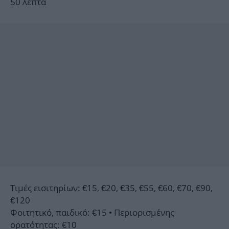
50 λεπτά
Τιμές εισιτηρίων: €15, €20, €35, €55, €60, €70, €90,
€120
Φοιτητικό, παιδικό: €15 • Περιορισμένης
ορατότητας: €10