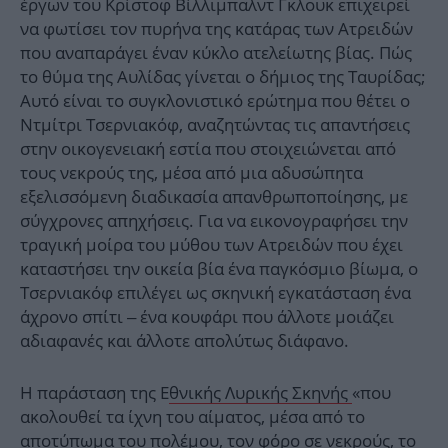
έργων του Κρίστοφ Βίλλιμπαλντ Γκλουκ επιχειρεί
να φωτίσει τον πυρήνα της κατάρας των Ατρειδών
που αναπαράγει έναν κύκλο ατελείωτης βίας. Πώς
το θύμα της Αυλίδας γίνεται ο δήμιος της Ταυρίδας;
Αυτό είναι το συγκλονιστικό ερώτημα που θέτει ο
Ντμίτρι Τσερνιακόφ, αναζητώντας τις απαντήσεις
στην οικογενειακή εστία που στοιχειώνεται από
τους νεκρούς της, μέσα από μια αδυσώπητα
εξελισσόμενη διαδικασία απανθρωποποίησης, με
σύγχρονες απηχήσεις. Για να εικονογραφήσει την
τραγική μοίρα του μύθου των Ατρειδών που έχει
καταστήσει την οικεία βία ένα παγκόσμιο βίωμα, ο
Τσερνιακόφ επιλέγει ως σκηνική εγκατάσταση ένα
άχρονο σπίτι – ένα κουφάρι που άλλοτε μοιάζει
αδιαφανές και άλλοτε απολύτως διάφανο.
Η παράσταση της Ε
θνικής Λυρικής Σκηνής
«που
ακολουθεί τα ίχνη του αίματος, μέσα από το
αποτύπωμα του πολέμου, τον φόρο σε νεκρούς, το