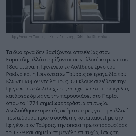
Ιφιγένεια εν Ταύροις - Κορίν Γουίντερς ©Monika Rittershaus
Τα δύο έργα δεν βασίζονται απευθείας στον
Ευριπίδη, αλλά στηρίζονται σε γαλλικά κείμενα του
18ου αιώνα: η Ιφιγένεια εν Αυλίδι σε έργο του
Ρακίνα και η Ιφιγένεια εν Ταύροις σε τραγωδία του
Κλωντ Γκυμόν ντε λα Τους. Ο Γκλουκ συνέθεσε την
Ιφιγένεια εν Αυλίδι χωρίς να έχει λάβει παραγγελία,
κατάφερε όμως να την παρουσιάσει στο Παρίσι,
όπου το 1774 σημείωσε τεράστια επιτυχία.
Ακολούθησαν αρκετές ακόμα όπερες για τη γαλλική
πρωτεύουσα πριν ο συνθέτης καταπιαστεί με την
Ιφιγένεια εν Ταύροις, την οποία πρωτοπαρουσίασε
το 1779 και σημείωσε μεγάλη επιτυχία, ίσως τη