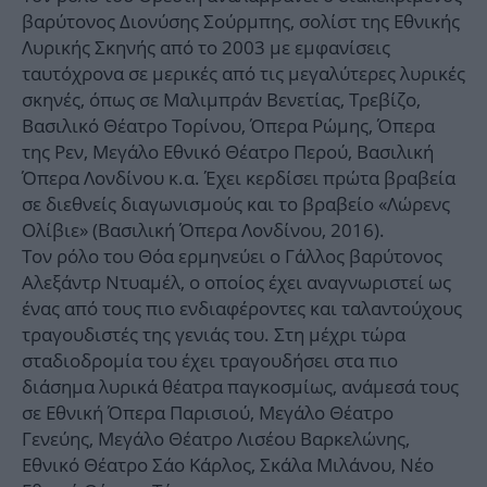
βαρύτονος Διονύσης Σούρμπης, σολίστ της Εθνικής
Λυρικής Σκηνής από το 2003 με εμφανίσεις
ταυτόχρονα σε μερικές από τις μεγαλύτερες λυρικές
σκηνές, όπως σε Μαλιμπράν Βενετίας, Τρεβίζο,
Βασιλικό Θέατρο Τορίνου, Όπερα Ρώμης, Όπερα
της Ρεν, Μεγάλο Εθνικό Θέατρο Περού, Βασιλική
Όπερα Λονδίνου κ.α. Έχει κερδίσει πρώτα βραβεία
σε διεθνείς διαγωνισμούς και το βραβείο «Λώρενς
Ολίβιε» (Βασιλική Όπερα Λονδίνου, 2016).
Τον ρόλο του Θόα ερμηνεύει ο Γάλλος βαρύτονος
Αλεξάντρ Ντυαμέλ, ο οποίος έχει αναγνωριστεί ως
ένας από τους πιο ενδιαφέροντες και ταλαντούχους
τραγουδιστές της γενιάς του. Στη μέχρι τώρα
σταδιοδρομία του έχει τραγουδήσει στα πιο
διάσημα λυρικά θέατρα παγκοσμίως, ανάμεσά τους
σε Εθνική Όπερα Παρισιού, Μεγάλο Θέατρο
Γενεύης, Μεγάλο Θέατρο Λισέου Βαρκελώνης,
Εθνικό Θέατρο Σάο Κάρλος, Σκάλα Μιλάνου, Νέο