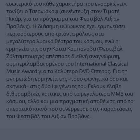
εσωτερικό του κάθε χαρακτήρα που ενσαρκώνει»,
τονίζει ο Τσερνιάκοφ (συνέντευξη στον Τιμοτέ
Πικάρ, για το πρόγραμμα του Φεστιβάλ Αιξ αν
Προβάνς). Η διάσημη υψίφωνος έχει ερμηνεύσει
περισσότερους από τριάντα ρόλους στα
μεγαλύτερα λυρικά θέατρα του κόσμου, ενώ η
ερμηνεία της στην Κάτια Καμπάνοβα (Φεστιβάλ
Ζάλτσμπουργκ) απέσπασε διεθνή αναγνώριση,
συμπεριλαμβανομένου του International Classical
Music Award για το Καλύτερο DVD Όπερας. Για τη
μνημειώδη ερμηνεία της –τόσο φωνητικά όσο και
σκηνικά– στις δύο Ιφιγένειες του Γκλουκ έλαβε
διθυραμβικές κριτικές από τα μεγαλύτερα ΜΜΕ του
κόσμου, αλλά και μια πραγματική αποθέωση από το
οπερατικό κοινό που συνέρρευσε στις παραστάσεις
του Φεστιβάλ του Αιξ αν Προβάνς.