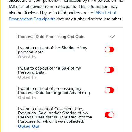
disclosure of your personal information by third parties on the
τα μεγάλα κείμενα για να αποστασιοποιηθούμε από
IAB’s list of downstream participants. This information may
το τρομακτικό παρόν και να αναστοχαστούμε το
also be disclosed by us to third parties on the
IAB’s List of
δυσοίωνο μέλλον μας. Γιατί η τραγική μοίρα του
Downstream Participants
that may further disclose it to other
οίκου των Ατρειδών –πριν και μετά το δραματικό
third parties.
ξέσπασμα του Τρωικού πολέμου– είναι ένα
Please note that this website/app uses one or more Google
Personal Data Processing Opt Outs
διαχρονικό και πανανθρώπινο μάθημα για τον
services and may gather and store information including but
άνθρωπο», όπως σημειώνει ο Καλλιτεχνικός
not limited to your visit or usage behaviour. You may click to
I want to opt-out of the Sharing of my
personal data.
Διευθυντής της ΕΛΣ Γιώργος Κουμεντάκης.
grant or deny consent to Google and its third-party tags to
Opted In
use your data for below specified purposes in below Google
consent section.
I want to opt-out of the Sale of my
O γεννημένος στη Μόσχα Ντμίτρι Τσερνιακόφ
Personal Data.
θεωρείται ένας από τους πιο επιδραστικούς
Opted In
σκηνοθέτες της εποχής μας. Έχει βραβευτεί με τα
I want to opt-out of processing my
σημαντικότερα βραβεία της όπερας όχι μόνο για τη
Personal Data for Targeted Advertising.
σκηνοθετική αλλά και για τη σκηνογραφική του
Opted In
εργασία – εκτός από τη σκηνοθεσία, ο Τσερνιακόφ
I want to opt-out of Collection, Use,
επιμελείται και τη σκηνογραφία σε όλες τις
Retention, Sale, and/or Sharing of my
Personal Data that Is Unrelated with the
παραγωγές του. Εξαιρετικά παραγωγικός και
Purposes for which it was collected.
εμπνευσμένος, έχει λάβει διθυραμβικές κριτικές
Opted Out