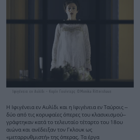
Ιφιγένεια εν Αυλίδι - Κορίν Γουίντερς ©Monika Rittershaus
Η Ιφιγένεια εν Αυλίδι και η Ιφιγένεια εν Ταύροις –
δύο από τις κορυφαίες όπερες του κλασικισμού–
γράφτηκαν κατά το τελευταίο τέταρτο του 18ου
αιώνα και ανέδειξαν τον Γκλουκ ως
«μεταρρυθμιστή» της όπερας. Τα έργα