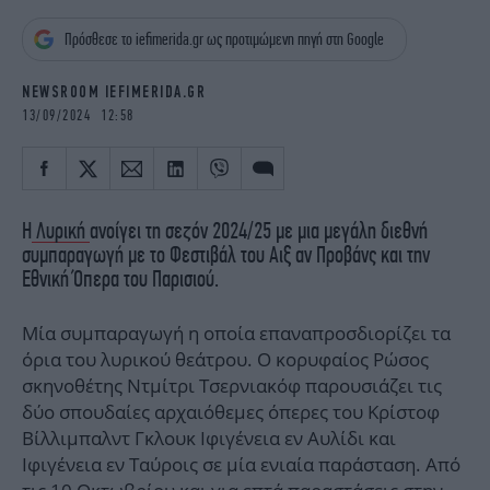
iBOOKS
ΖΩΔΙΑ
Πρόσθεσε το iefimerida.gr ως προτιμώμενη πηγή στη Google
OSCARS
THE OCEAN
MEDIA
ELAMEFORA
NEWSROOM IEFIMERIDA.GR
13/09/2024 12:58
NEWSLETTER
Η
Λυρική
ανοίγει τη σεζόν 2024/25 με μια μεγάλη διεθνή
συμπαραγωγή με το Φεστιβάλ του Αιξ αν Προβάνς και την
Εθνική Όπερα του Παρισιού.
Μία συμπαραγωγή η οποία επαναπροσδιορίζει τα
όρια του λυρικού θεάτρου. Ο κορυφαίος Ρώσος
σκηνοθέτης Ντμίτρι Τσερνιακόφ παρουσιάζει τις
δύο σπουδαίες αρχαιόθεμες όπερες του Κρίστοφ
Βίλλιμπαλντ Γκλουκ Ιφιγένεια εν Αυλίδι και
Ιφιγένεια εν Ταύροις σε μία ενιαία παράσταση. Από