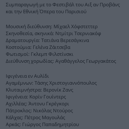
Συμπαραγωγή με το Φεστιβάλ του Αιξ αν Προβάνς
και την Εθνική Όπερα του Παρισιού
Μουσική διεύθυνση: Μίχαελ Χόφστεττερ
Σκηνοθεσία, σκηνικά: Ντμίτρι Τσερνιακόφ
Δραματουργία: Τατιάνα Βερεσάγκινα
Κοστούμια: Γελένα Ζάιτσεβα
Φωτισμοί: Γκλεμπ Φιλστίνσκι
Διεύθυνση χορωδίας: Αγαθάγγελος Γεωργακάτος
Ιφιγένεια εν Αυλίδι
Αγαμέμνων: Τάσης Χριστογιαννόπουλος
Κλυταιμνήστρα: Βερονίκ Ζανς
Ιφιγένεια: Κορίν Γουίντερς
Αχιλλέας: Άντονυ Γκρέγκορι
Πάτροκλος: Νικόλας Ντούρος
Κάλχας: Πέτρος Μαγουλάς
Αρκάς: Γιώργος Παπαδημητρίου