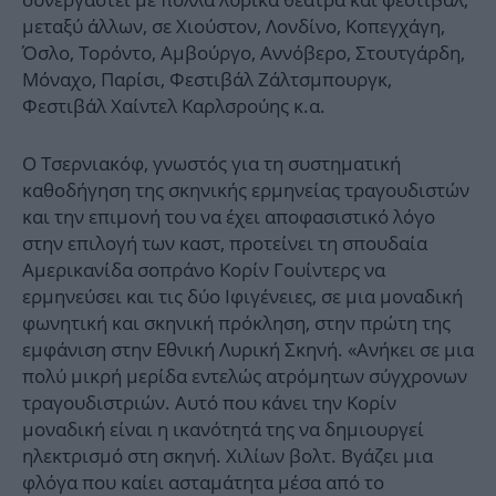
μεταξύ άλλων, σε Χιούστον, Λονδίνο, Κοπεγχάγη,
Όσλο, Τορόντο, Αμβούργο, Αννόβερο, Στουτγάρδη,
Μόναχο, Παρίσι, Φεστιβάλ Ζάλτσμπουργκ,
Φεστιβάλ Χαίντελ Καρλσρούης κ.α.
Ο Τσερνιακόφ, γνωστός για τη συστηματική
καθοδήγηση της σκηνικής ερμηνείας τραγουδιστών
και την επιμονή του να έχει αποφασιστικό λόγο
στην επιλογή των καστ, προτείνει τη σπουδαία
Αμερικανίδα σοπράνο Κορίν Γουίντερς να
ερμηνεύσει και τις δύο Ιφιγένειες, σε μια μοναδική
φωνητική και σκηνική πρόκληση, στην πρώτη της
εμφάνιση στην Εθνική Λυρική Σκηνή. «Ανήκει σε μια
πολύ μικρή μερίδα εντελώς ατρόμητων σύγχρονων
τραγουδιστριών. Αυτό που κάνει την Κορίν
μοναδική είναι η ικανότητά της να δημιουργεί
ηλεκτρισμό στη σκηνή. Χιλίων βολτ. Βγάζει μια
φλόγα που καίει ασταμάτητα μέσα από το