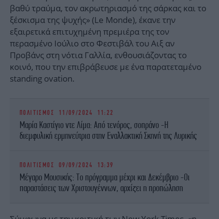
βαθύ τραύμα, τον ακρωτηριασμό της σάρκας και το
ξέσκισμα της ψυχής» (Le Monde), έκανε την
εξαιρετικά επιτυχημένη πρεμιέρα της τον
περασμένο Ιούλιο στο Φεστιβάλ του Αιξ αν
Προβάνς στη νότια Γαλλία, ενθουσιάζοντας το
κοινό, που την επιβράβευσε με ένα παρατεταμένο
standing ovation.
ΠΟΛΙΤΙΣΜΟΣ
11/09/2024 11:22
Μαρία Καστίγιο ντε Λίμα: Από τενόρος, σοπράνο -Η
διεμφυλική ερμηνεύτρια στην Εναλλακτική Σκηνή της Λυρικής
ΠΟΛΙΤΙΣΜΟΣ
09/09/2024 13:39
Μέγαρο Μουσικής: Το πρόγραμμα μέχρι και Δεκέμβριο -Οι
παραστάσεις των Χριστουγέννων, αρχίζει η προπώληση
Σύμφωνα με την κριτική των New York Times, «η