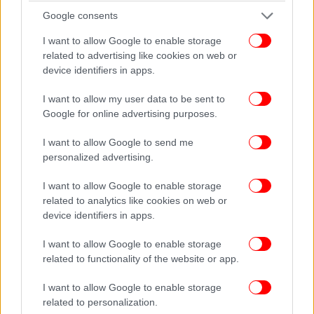
για το σύνολο των παραγωγών του, μεταξύ άλλων,
Google consents
σε Μαριίνσκι, Μπολσόι, στις Κρατικές Όπερες
Βερολίνου, Βαυαρίας, Βιέννης, σε Σκάλα Μιλάνου,
I want to allow Google to enable storage
Εθνική Όπερα Παρισιού, Εθνική Όπερα Αγγλίας,
related to advertising like cookies on web or
Μετροπόλιταν Νέας Υόρκης, στα φεστιβάλ του
device identifiers in apps.
Μπάυρωυτ και του Αιξ αν Προβάνς. Συνεργάζεται
I want to allow my user data to be sent to
στενά με μερικούς από τους κορυφαίους
Google for online advertising purposes.
αρχιμουσικούς της εποχής μας όπως, μεταξύ
άλλων, τους Θεόδωρο Κουρεντζή, Ντάνιελ
I want to allow Google to send me
Μπάρενμποϊμ, Κεντ Ναγκάνο, Φίλιπ Τζόρνταν,
personalized advertising.
Αλαίν Αλτίνογλου κ.ά. «Ο πρώτος μου
ενθουσιασμός για την όπερα, σχεδόν παιδικός, ήταν
I want to allow Google to enable storage
related to analytics like cookies on web or
για έναν παλιό δίσκο βινυλίου της Ιφιγένειας εν
device identifiers in apps.
Αυλίδι, τη μοναδική ηχογράφηση από την RDA που
μπόρεσα να βρω στη Μόσχα στα μέσα της δεκαετίας
I want to allow Google to enable storage
του 1980. Επρόκειτο για μια εκτέλεση της
related to functionality of the website or app.
επανορχηστρωμένης εκδοχής της από τον Ρίχαρντ
Βάγκνερ, που ηχογραφήθηκε τη δεκαετία του 1970
I want to allow Google to enable storage
related to personalization.
με την Άννα Μόφο, την Τρουντελήζε Σμιτ και τον