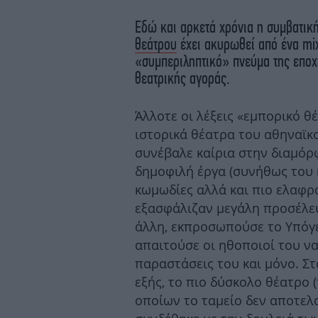
Eδώ και αρκετά χρόνια η συμβατικ
θεάτρου
έχει ακυρωθεί από ένα mi
«συμπεριληπτικό» πνεύμα της εποχή
θεατρικής αγοράς.
Άλλοτε οι λέξεις «εμπορικό 
ιστορικά θέατρα του αθηναϊκ
συνέβαλε καίρια στην διαμόρ
δημοφιλή έργα (συνήθως του 
κωμωδίες αλλά και πιο ελαφρ
εξασφάλιζαν μεγάλη προσέλευ
άλλη, εκπροσωπούσε το Υπόγ
απαιτούσε οι ηθοποιοί του ν
παραστάσεις του και μόνο. Στα
εξής, το πιο δύσκολο θέατρο 
οποίων το ταμείο δεν αποτελο