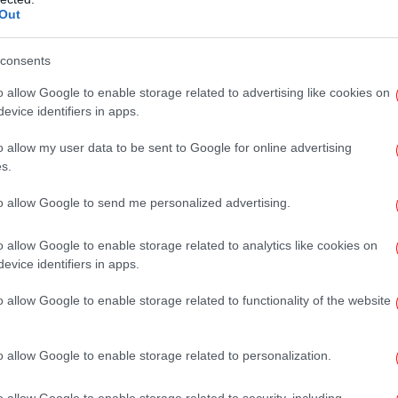
Out
 μικρών σκηνών που προέκυψαν από
Πρ
μεγάλων θεάτρων ή δίπλα τους - όπως το
consents
λίσια, το Μικρό Παλλάς δίπλα/κάτω από το
 Μικρό Γκλόρια, δίπλα στο Γκλόρια της
o allow Google to enable storage related to advertising like cookies on
Ε
evice identifiers in apps.
 δίπλα στο θέατρο Χορν στην οδό Αμερικής.
νη
η
o allow my user data to be sent to Google for online advertising
ν ευκολότερα, δεν απαιτούν μεγάλου
s.
χόν μία παράσταση δεν προσελκύσει το
to allow Google to send me personalized advertising.
εί εύκολα να αντικατασταθεί από άλλη.
Για
B
o allow Google to enable storage related to analytics like cookies on
σαν ως επιχορηγούμενα και μεγάλωσαν
evice identifiers in apps.
, όπως το Θέατρο του Νέου Κόσμου, τα
ν θέατρα του κέντρου για να παρουσιάσουν
o allow Google to enable storage related to functionality of the website
Π
-out, ενώ και το δυναμικό των θεατρικών
Πίρ
ί. Δεν τους απασχολούν παλιές διακρίσεις
o allow Google to enable storage related to personalization.
ε ηθοποιούς των «ποιοτικών» σκηνών (που,
παίζοντας σε σίριαλ και ταινίες) για
o allow Google to enable storage related to security, including