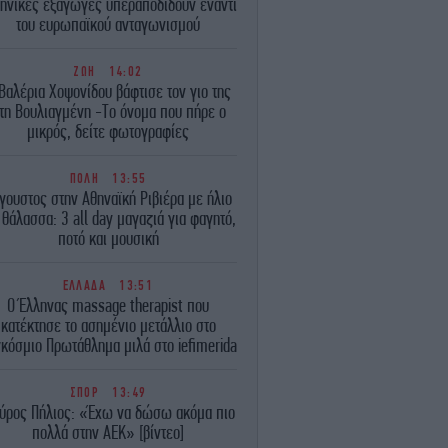
ηνικές εξαγωγές υπεραποδίδουν έναντι
του ευρωπαϊκού ανταγωνισμού
ΖΩΗ
14:02
Βαλέρια Χοψονίδου βάφτισε τον γιο της
τη Βουλιαγμένη -Το όνομα που πήρε ο
μικρός, δείτε φωτογραφίες
ΠΟΛΗ
13:55
γουστος στην Αθηναϊκή Ριβιέρα με ήλιο
 θάλασσα: 3 all day μαγαζιά για φαγητό,
ποτό και μουσική
ΕΛΛΑΔΑ
13:51
Ο Έλληνας massage therapist που
κατέκτησε το ασημένιο μετάλλιο στο
κόσμιο Πρωτάθλημα μιλά στο iefimerida
ΣΠΟΡ
13:49
αύρος Πήλιος: «Έχω να δώσω ακόμα πιο
πολλά στην ΑΕΚ» [βίντεο]