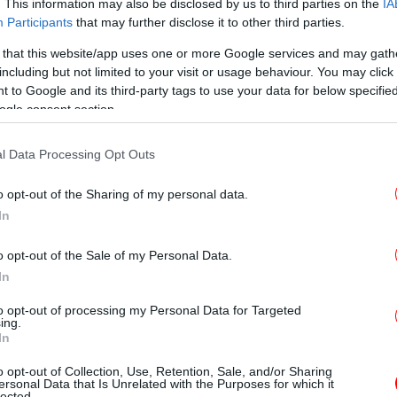
. This information may also be disclosed by us to third parties on the
IA
Participants
that may further disclose it to other third parties.
Χα
 that this website/app uses one or more Google services and may gath
including but not limited to your visit or usage behaviour. You may click 
 to Google and its third-party tags to use your data for below specifi
ogle consent section.
Β
l Data Processing Opt Outs
o opt-out of the Sharing of my personal data.
Pr
In
o opt-out of the Sale of my Personal Data.
In
ι – έχει ήδη αλλάξει
Έφ
σ
to opt-out of processing my Personal Data for Targeted
ing.
In
ς για να αποτυπωθεί και να ερμηνευθεί η
 τους όρους και τα όρια της θεατρικής
o opt-out of Collection, Use, Retention, Sale, and/or Sharing
ersonal Data that Is Unrelated with the Purposes for which it
Ισ
κτική των εξελίξεων της τελευταίας
lected.