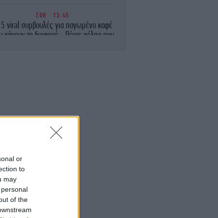
ΖΩΗ
13:45
 5 viral συμβουλές για παγωμένο καφέ
υ κάνουν τη διαφορά - Πέντε κόλπα που
 απογειώσουν τον παγωμένο καφέ σας
ΖΩΗ
13:42
αέρας» στα σακουλάκια με τα πατατάκια
δεν είναι αέρας -Τι περιέχουν στην
πραγματικότητα
ΕΛΛΑΔΑ
13:40
Καταγγελία για επίθεση στον «Ερυθρό
Σταυρό»: Ασθενής ξυκοκόπησε
νοσηλεύτρια
sonal or
ection to
ΚΟΣΜΟΣ
13:34
ou may
ίνα: Ο τυφώνας Dolphin αναμένεται να
 personal
πλήξει την ανατολική ακτή με
καταρρακτώδεις βροχοπτώσεις και
out of the
ισχυρούς ανέμους
 downstream