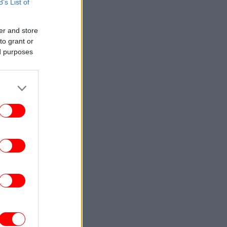
B’s List of
ΕΛΛΑΔΑ
13:32
νιά: Συνελήφθη 52χρονος για ναρκωτικά
er and store
to grant or
GASTRONOMIE
13:25
ed purposes
Επισκεφθήκαμε το θρυλικό Demel στη
ιέννη: Η ιστορία και η διάσημη διαμάχη
για τη Sachertorte -Τι δοκιμάσαμε
ΓΥΝΑΙΚΑ
13:21
ints παντού: 5 ιδιαίτερα κομμάτια από τη
νεά συλλογή των Zara που βάζουν τα
φουλάρια στο επίκεντρο
ΖΩΗ
13:16
τιαξε «ελληνικό χωριό» στον κήπο του
την Ελβετία -Με πλακόστρωτα σοκάκια,
σπίτια με μπλε παντζούρια και μπαρ
ΕΛΛΑΔΑ
13:10
χυροί άνεμοι έως 9 μποφόρ τη Δευτέρα: