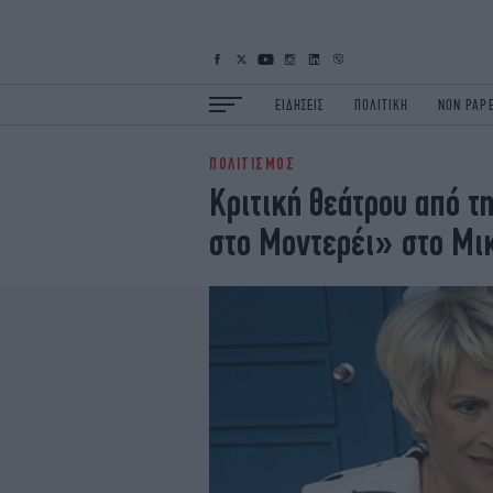
ΕΙΔΗΣΕΙΣ
ΠΟΛΙΤΙΚΗ
NON PAP
ΠΟΛΙΤΙΣΜΟΣ
ΕΙΔΗΣΕΙΣ
Π
Κριτική θεάτρου από τ
ΟΙΚΟΝΟΜΙΑ
Κ
στο Μοντερέι» στο Μι
ΖΩΗ
Σ
ΠΟΛΗ
S
ΤΕΧΝΟΛΟΓΙΑ
Υ
EURO
G
iOPINIONS
i
OSCARS
T
NEWSLETTER