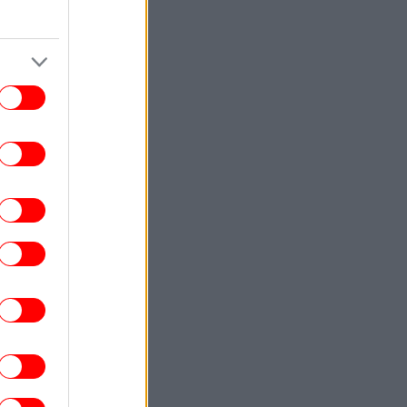
Έκτακτη σύσκεψη της Πολιτικής
οστασίας, ποιες περιοχές μπαίνουν σε
Red Code
STORIES
13:07
κεί όπου δεν φτάνει η Amazon: Πώς τα
σιά του Ειρηνικού έφτιαξαν το δικό τους
λεκτρονικό εμπόριο - Μια ευρηματική
λύση
ΠΟΛΙΤΙΣΜΟΣ
13:01
τί η «Οντισιόν» έγινε το best seller του
ookTok -Διαβάσαμε το πολυσυζητημένο
μυθιστόρημα της Katie Kitamura
ΣΠΟΡ
13:01
άολο Μαλντίνι: Μίλησε για τον Αντρέα
λο και τα «άκυρα» από Κάρλο Αντσελότι
και Πεπ Γκουαρδιόλα
ΖΩΗ
12:49