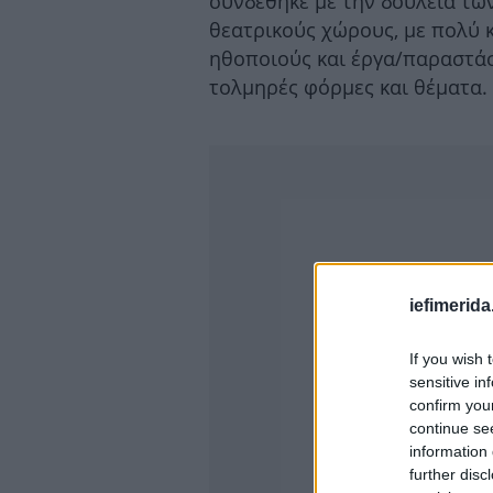
συνδέθηκε με την δουλειά τω
θεατρικούς χώρους, με πολύ 
ηθοποιούς και έργα/παραστάσ
τολμηρές φόρμες και θέματα.
iefimerida
If you wish 
sensitive in
confirm you
continue se
information 
further disc