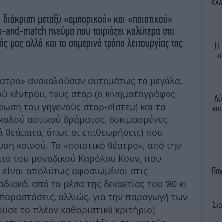
ελλ
ή διάκριση μεταξύ «εμπορικού» και «ποιοτικού»
x-and-match πνεύμα που ταιριάζει καλύτερα στο
ς μας αλλά και το σημερινό τρόπο λειτουργίας της
Η 
σ
θέατρο» ανακαλούσαν αυτομάτως τα μεγάλα,
ού κέντρου, τους σταρ (ο κινηματογράφος
Αύ
φωση του γηγενούς σταρ-σίστεμ) και τα
και
καλού αστικού δράματος, δοκιμασμένες
ά θεάματα, όπως οι επιθεωρήσεις) που
ση κοινού. Το «ποιοτικό θέατρο», από την
ειο του μοναδικού Καρόλου Κουν, που
α είναι απολύτως αφοσιωμένοι στις
Παγ
διακά, από τα μέσα της δεκαετίας του ’80 κι
(παραστάσεις, αλλιώς, για την παραγωγή των
Στ
ύσε το πλέον καθοριστικό κριτήριο)