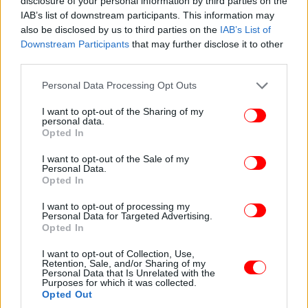
διαφοροποιήσει ερμηνευτικά τον Λιν, που δεν
disclosure of your personal information by third parties on the
IAB’s list of downstream participants. This information may
καταλαβαίνει λέξη αλλά είναι απολύτως
also be disclosed by us to third parties on the
IAB’s List of
αφοσιωμένος στην ηχητική ακρόαση της αφήγησης
Downstream Participants
that may further disclose it to other
του φίλου του. Ο κ. Μπαρκ, αντιθέτως, μιλάει πολύ,
third parties.
έχοντας βρει τον ιδανικό, άλαλο, ακροατή. Δεν είναι
Please note that this website/app uses one or more Google
όμως εγωιστική η σχέση που τους συνδέει. Πολύ
Personal Data Processing Opt Outs
services and may gather and store information including but
έξυπνα ο ηθοποιός περνάει αυτήν την θαυμαστή
not limited to your visit or usage behaviour. You may click to
I want to opt-out of the Sharing of my
ικανότητα των ανθρώπων να επικοινωνούν με μη-
personal data.
grant or deny consent to Google and its third-party tags to
λεκτικό τρόπο, με τον ήχο και την θερμοκρασία της
Opted In
use your data for below specified purposes in below Google
φωνής, με την σωματική διάθεση και έκφραση. Με
consent section.
I want to opt-out of the Sale of my
δύο λέξεις, ένα άγγιγμα στον ώμο και δύο πακέτα
Personal Data.
Opted In
τσιγάρα οι δύο μοναχικοί άνδρες, ξένοι στην ίδια
πόλη, που πενθούν για την απώλεια των πιο
I want to opt-out of processing my
αγαπημένων τους προσώπων, γίνονται φίλοι.
Personal Data for Targeted Advertising.
Opted In
I want to opt-out of Collection, Use,
Retention, Sale, and/or Sharing of my
Personal Data that Is Unrelated with the
Purposes for which it was collected.
Opted Out