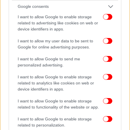
Google consents
I want to allow Google to enable storage
related to advertising like cookies on web or
device identifiers in apps.
I want to allow my user data to be sent to
Google for online advertising purposes.
I want to allow Google to send me
personalized advertising.
Μια καλή ιδέα του σκηνοθέτη ήταν ο τρόπος που
αντιμετώπισε τον «διάλογο» του κ. Λιν με την
I want to allow Google to enable storage
νοσοκόμα του καταυλισμού και τον/την διερμηνέα:
related to analytics like cookies on web or
κρατώντας ένα ραδιόφωνο, εδώ ως «αναμεταδότη»
device identifiers in apps.
ήχων, ο ηλικιωμένος ακούει τους ακατάληπτη
I want to allow Google to enable storage
γλώσσα της νοσοκόμας και οι θεατές βλέπουν στην
related to functionality of the website or app.
οθόνη γράμματα που δεν συνθέτουν λέξεις, δεν
βγάζουν νόημα. Από κάτω, όμως, προβάλλονται οι
I want to allow Google to enable storage
λέξεις του/της διερμηνέως σε «λογικές» προτάσεις
related to personalization.
και η συνεννόηση γίνεται εφικτή. Έτσι η