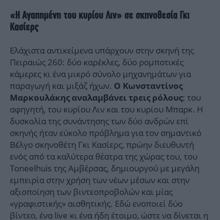
«Η Αγαπημένη του κυρίου Λιν» σε σκηνοθεσία Γκι
Κασίερς
Ελάχιστα αντικείμενα υπάρχουν στην σκηνή της
Πειραιώς 260: δύο καρέκλες, δύο ρομποτικές
κάμερες κι ένα μικρό σύνολο μηχανημάτων για
παραγωγή και μιξάζ ήχων.
Ο Κωνσταντίνος
: του
Μαρκουλάκης αναλαμβάνει τρεις ρόλους
αφηγητή, του κυρίου Λιν και του κυρίου Μπαρκ. Η
δυσκολία της συνάντησης των δύο ανδρών επί
σκηνής ήταν εύκολο πρόβλημα για τον σημαντικό
Βέλγο σκηνοθέτη Γκι Κασίερς, πρώην διευθυντή
ενός από τα καλύτερα θέατρα της χώρας του, του
Toneelhuis της Αμβέρσας, δημιουργού με μεγάλη
εμπειρία στην χρήση των νέων μέσων και στην
αξιοποίηση των βιντεοπροβολών και μίας
«γραφιστικής» αισθητικής. Εδώ ενοποιεί δύο
βίντεο, ένα live κι ένα ήδη έτοιμο, ώστε να δίνεται η