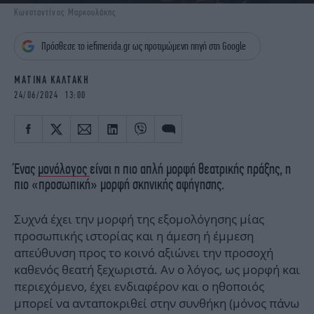
iBOOKS
ΖΩΔΙΑ
Κωνσταντίνος Μαρκουλάκης
OSCARS
THE OCEAN
Πρόσθεσε το iefimerida.gr ως προτιμώμενη πηγή στη Google
MEDIA
ELAMEFORA
ΜΑΤΙΝΑ ΚΑΛΤΑΚΗ
NEWSLETTER
24/06/2024 13:00
Ένας
μονόλογος
είναι η πιο απλή μορφή θεατρικής πράξης, η
πιο «προσωπική» μορφή σκηνικής αφήγησης.
Συχνά έχει την μορφή της εξομολόγησης μίας
προσωπικής ιστορίας και η άμεση ή έμμεση
απεύθυνση προς το κοινό αξιώνει την προσοχή
καθενός θεατή ξεχωριστά. Αν ο λόγος, ως μορφή και
περιεχόμενο, έχει ενδιαφέρον και ο ηθοποιός
μπορεί να ανταποκριθεί στην συνθήκη (μόνος πάνω