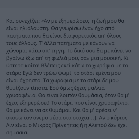
Και συνεχίζει: «Αν με εξημερώσεις, η ζωή μου θα
είναι ηλιόλουστη. Θα γνωρίσω έναν ήχο από
πατήματα που θα είναι διαφορετικός απ' όλους
τους άλλους. Τ' άλλα πατήματα με κάνουν να
χώνομαι κάτω απ' τη γη. Το δικό σου θα με κάνει να
βγαίνω έξω απ' τη φωλιά μου, σαν μια μουσική. Κι
ύστερα κοίτα! Βλέπεις εκεί κάτω τα χωράφια με το
στάρι; Εγώ δεν τρώω ψωμί, το στάρι εμένα μου
είναι άχρηστο. Τα χωράφια με το στάρι δε μου
θυμίζουν τίποτα. Εσύ όμως έχεις μαλλιά
χρυσαφένια. Θα είναι λοιπόν θαυμάσια, όταν θα μ'
έχεις εξημερώσει! Το στάρι, που είναι χρυσαφένιο,
θα με κάνει να σε θυμάμαι. Και θα μ' αρέσει ν'
ακούω τον άνεμο μέσα στα στάχια…]. Αν ο κύριος
Λιν είναι ο Μικρός Πρίγκηπας ή η Αλεπού δεν έχει
σημασία.