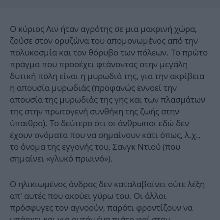
Ο κύριος Λιν ήταν αγρότης σε μια μακρινή χώρα,
ζούσε στον ορυζώνα του απομονωμένος από την
πολυκοσμία και τον θόρυβο των πόλεων. Το πρώτο
πράγμα που προσέχει φτάνοντας στην μεγάλη
δυτική πόλη είναι η μυρωδιά της, για την ακρίβεια
η απουσία μυρωδιάς (προφανώς εννοεί την
απουσία της μυρωδιάς της γης και των πλασμάτων
της στην πρωτογενή συνθήκη της ζωής στην
ύπαιθρο). Το δεύτερο ότι οι άνθρωποι εδώ δεν
έχουν ονόματα που να σημαίνουν κάτι όπως, λ.χ.,
το όνομα της εγγονής του, Σανγκ Ντιού (που
σημαίνει «γλυκό πρωινό»).
Ο ηλικιωμένος άνδρας δεν καταλαβαίνει ούτε λέξη
απ' αυτές που ακούει γύρω του. Οι άλλοι
πρόσφυγες τον αγνοούν, παρότι φροντίζουν να
υπάρχει και για αυτόν ένα πιάτο φαΐ στον