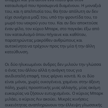
καταυλισμό που προσωρινά διαμένουν. Η μοναξιά
του, και η απελπισία του, θα ήταν απόλυτη αν δεν
είχε συνέχεια μαζί του, υπό την φροντίδα του, το
μωρό του νεκρού γιου του. Και αν δεν αποκτούσε
έναν φίλο, τον κύριο Μπαρκ, στο παγκάκι έξω από
τον καταυλισμό όπου πήγαινε και καθόταν,
παρατηρώντας μακρόθεν ανθρώπους και
αυτοκίνητα να τρέχουν προς την μία ή την άλλη
κατεύθυνση.
Οι δύο ηλικιωμένοι άνδρες δεν μιλούν την γλώσσα
ο ένας του άλλου αλλά η ανάγκη τους για
ανιδιοτελή επαφή, τους φέρνει κοντά. Κι οι δύο
είναι μόνοι, χωρίς οικογένεια, χαμένοι στην άξενη
πόλη, χωρίς προοπτικής μιας αλλαγής, μίας ακόμη
ευκαιρίας να ζήσουν ευτυχισμένοι. Ο κύριος Μπαρκ
μιλάει, ο κύριος Λιν ακούει. Μικρές κινήσεις
οικειότητας αναπληρώνουν την έλλειψη γλωσσικής