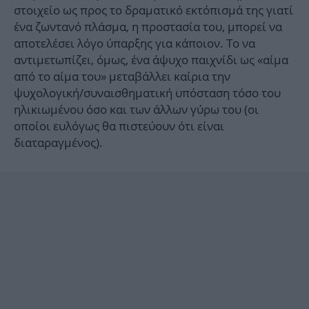
στοιχείο ως προς το δραματικό εκτόπισμά της γιατί
ένα ζωντανό πλάσμα, η προστασία του, μπορεί να
αποτελέσει λόγο ύπαρξης για κάποιον. Το να
αντιμετωπίζει, όμως, ένα άψυχο παιχνίδι ως «αίμα
από το αίμα του» μεταβάλλει καίρια την
ψυχολογική/συναισθηματική υπόσταση τόσο του
ηλικιωμένου όσο και των άλλων γύρω του (οι
οποίοι ευλόγως θα πιστεύουν ότι είναι
διαταραγμένος).