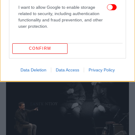
σκηνοθεσία επιτυγχάνει τον οπτικό εμπλουτισμό
I want to allow Google to enable storage
της σκηνικής δράσης αλλά κυρίως την απεξάρτηση
related to security, including authentication
functionality and fraud prevention, and other
της ερμηνείας του ηθοποιού από την
user protection.
τριτοπρόσωπη αφήγηση.
CONFIRM
Data Deletion
Data Access
Privacy Policy