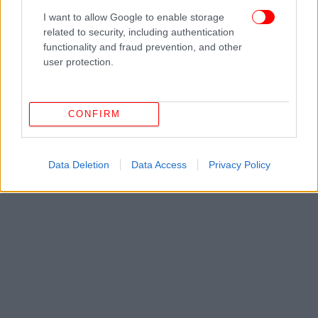
ανθρώπινη και γεμάτη τρελό οικογενειακό δράμα.
I want to allow Google to enable storage
Μου αρέσει που η Ρόουζ δεν συγκρατείται.
related to security, including authentication
Συνειδητοποιείς ότι σε αυτή την ταινία μπορεί να
functionality and fraud prevention, and other
συμβούν τα πάντα και νιώθεις συνεχή αγωνία.
user protection.
Παρόλο που οι καταστάσεις είναι τραβηγμένες και
οι χαρακτήρες είναι γεμάτοι ελαττώματα, πολλοί
άνθρωποι θα ταυτιστούν με αυτό που περνάνε οι
CONFIRM
ήρωες της ταινίας».
Data Deletion
Data Access
Privacy Policy