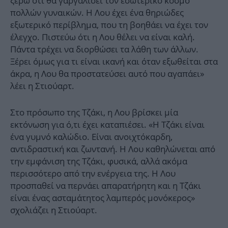
ξέρω ότι θα γαργαλίσει τον εσωτερικό κόσμο
πολλών γυναικών. Η Λου έχει ένα θηριώδες
εξωτερικό περίβλημα, που τη βοηθάει να έχει τον
έλεγχο. Πιστεύω ότι η Λου θέλει να είναι καλή.
Πάντα τρέχει να διορθώσει τα λάθη των άλλων.
Ξέρει όμως για τι είναι ικανή και όταν εξωθείται στα
άκρα, η Λου θα προστατεύσει αυτό που αγαπάει»
λέει η Στιούαρτ.
Στο πρόσωπο της Τζάκι, η Λου βρίσκει μία
εκτόνωση για ό,τι έχει καταπιέσει. «Η Τζάκι είναι
ένα γυμνό καλώδιο. Είναι ανοιχτόκαρδη,
αντιδραστική και ζωντανή. Η Λου καθηλώνεται από
την εμφάνιση της Τζάκι, φυσικά, αλλά ακόμα
περισσότερο από την ενέργεια της. Η Λου
προσπαθεί να περνάει απαρατήρητη και η Τζάκι
είναι ένας ασταμάτητος λαμπερός μονόκερος»
σχολιάζει η Στιούαρτ.