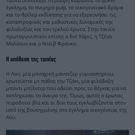
ταινία συνδυάζει τη μαύρη κωμωδία, το queer
έγκλημα, το πνιγηρό pulp, το οικογενειακό δράμα
και το θρίλερ εκδίκησης για να εξερευνήσει τις
καταστροφικές και μεθυστικές δυναμικές της
φιλοδοξίας και του τρελού έρωτα. Στην ταινία
πρωταγωνιστούν επίσης ο Εντ Χάρις, η Τζένα
Μαλόουν και ο Ντέιβ Φράνκο.
Η υπόθεση της ταινίας
Η Λου, μία μοναχική μάνατζερ γυμναστηρίου,
ερωτεύεται με πάθος την Τζάκι, μία φιλόδοξη
μπόντι μπίλντερ που οδεύει προς το Βέγκας για να
εκπληρώσει το όνειρο της. Όμως, αυτός ο έρωτας
πυροδοτεί βία και οι δυο τους εγκλωβίζονται στον
ιστό της βουτηγμένης στο έγκλημα οικογένειας της
Λου.