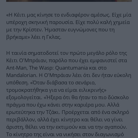
«Η Κέιτι μας κίνησε το ενδιαφέρον αμέσως. Είχε μία
υπέροχη σκηνική παρουσία. Είχε πολύ καλή χημεία
με την Κρίστεν. Ήμασταν ευγνώμονες που τη
βρήκαμε» λέει η Γκλας.
Η ταινία σηματοδοτεί τον πρώτο μεγάλο ρόλο της
Κέιτι Ο’Μπράιαν, παρόλο που έχει εμφανιστεί στα
Ant-Man, The Wasp: Quantumania και στο
Mandalorian. Η Ο’Μπράιαν λέει ότι δεν ήταν εύκολη
υπόθεση. «Όταν διάβασα το σενάριο,
τρομοκρατήθηκα για να είμαι ειλικρινής»
εξομολογείται. «Ήξερα ότι θα ήταν το πιο δύσκολο
πράγμα που έχω κάνει στην καριέρα μου. Αλλά
ερωτεύτηκα την Τζάκι. Προέρχεται από ένα σκληρό
περιβάλλον, αλλά έχει κίνητρο και θέλει να γίνει
άριστη, θέλει να την εκτιμούν και να την αγαπούν.
Το κίνητρο της είναι να νικήσει στον διαγωνισμό