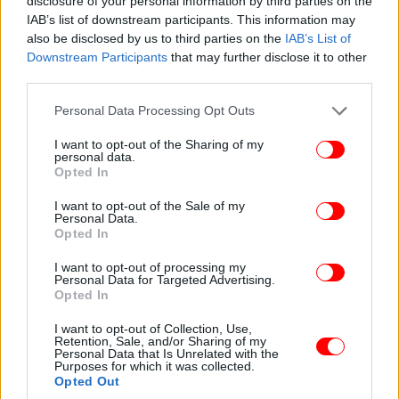
disclosure of your personal information by third parties on the
τελευταία δεκαετία της υπερβολής, λίγο πριν τον
IAB’s list of downstream participants. This information may
μηδενισμό των ’90s. Η υπερβολή έφτασε το
also be disclosed by us to third parties on the
IAB’s List of
απόγειο της και τελικά καταρρίφθηκε. Το μπόντι
Downstream Participants
that may further disclose it to other
third parties.
μπίλντινγκ, μαζί με τα στεροειδή που παίρνει η
Τζάκι, ήταν μία αντανάκλαση του κινδύνου που
Please note that this website/app uses one or more Google
Personal Data Processing Opt Outs
επιφέρει η έλλειψης φυσικότητας, η φιλοδοξία για
services and may gather and store information including but
τη φιλοδοξία, η δύναμη για τη δύναμη».
not limited to your visit or usage behaviour. You may click to
I want to opt-out of the Sharing of my
personal data.
grant or deny consent to Google and its third-party tags to
Opted In
use your data for below specified purposes in below Google
Η Γκλας και η Τοφίλσκα τοποθέτησαν την ιστορία
consent section.
I want to opt-out of the Sale of my
τους σε δύο αποπνικτικούς κόσμους, σε ένα
Personal Data.
γυμναστήριο και σε μία λέσχη οπλοφορίας στο
Opted In
απόκρημνο Νέο Μεξικό. «Είναι μία οξυμμένη
I want to opt-out of processing my
εκδοχή της Αμερικής, όπως και όλη η ταινία που
Personal Data for Targeted Advertising.
έχει ένα πόδι στην πραγματικότητα και ένα πόδι
Opted In
στα σύννεφα. Ούτε εγώ ούτε η Βερόνικα
I want to opt-out of Collection, Use,
καταγόμαστε από την Αμερική, οπότε η εκδοχή που
Retention, Sale, and/or Sharing of my
Personal Data that Is Unrelated with the
θα δούμε είναι πλασμένη με τη φαντασία μας και
Purposes for which it was collected.
την πανταχού παρούσα επιρροή των αμερικάνικων
Opted Out