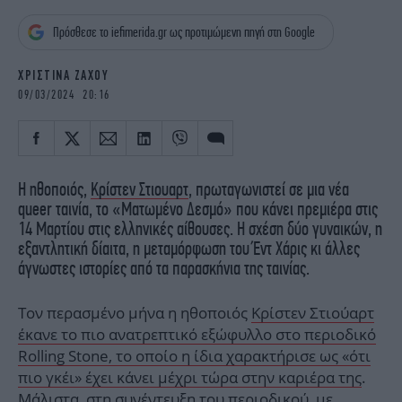
iBOOKS
ΖΩΔΙΑ
Πρόσθεσε το iefimerida.gr ως προτιμώμενη πηγή στη Google
OSCARS
THE OCEAN
MEDIA
ELAMEFORA
ΧΡΙΣΤΙΝΑ ΖΑΧΟΥ
09/03/2024 20:16
NEWSLETTER
Η ηθοποιός,
Κρίστεν Στιουαρτ
, πρωταγωνιστεί σε μια νέα
queer ταινία, το «Ματωμένο Δεσμό» που κάνει πρεμιέρα στις
14 Μαρτίου στις ελληνικές αίθουσες. Η σχέση δύο γυναικών, η
εξαντλητική δίαιτα, η μεταμόρφωση του Έντ Χάρις κι άλλες
άγνωστες ιστορίες από τα παρασκήνια της ταινίας.
Τον περασμένο μήνα η ηθοποιός
Κρίστεν Στιούαρτ
έκανε το πιο ανατρεπτικό εξώφυλλο στο περιοδικό
Rolling Stone, το οποίο η ίδια χαρακτήρισε ως «ότι
πιο γκέι» έχει κάνει μέχρι τώρα στην καριέρα της
.
Μάλιστα, στη συνέντευξη του περιοδικού, με