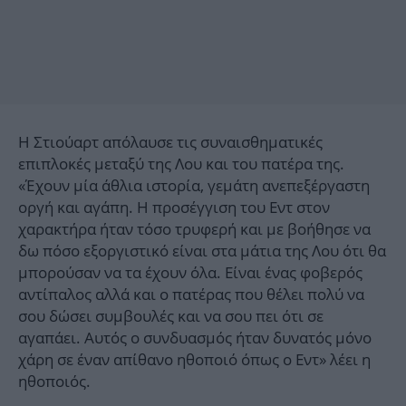
Η Στιούαρτ απόλαυσε τις συναισθηματικές
επιπλοκές μεταξύ της Λου και του πατέρα της.
«Έχουν μία άθλια ιστορία, γεμάτη ανεπεξέργαστη
οργή και αγάπη. Η προσέγγιση του Εντ στον
χαρακτήρα ήταν τόσο τρυφερή και με βοήθησε να
δω πόσο εξοργιστικό είναι στα μάτια της Λου ότι θα
μπορούσαν να τα έχουν όλα. Είναι ένας φοβερός
αντίπαλος αλλά και ο πατέρας που θέλει πολύ να
σου δώσει συμβουλές και να σου πει ότι σε
αγαπάει. Αυτός ο συνδυασμός ήταν δυνατός μόνο
χάρη σε έναν απίθανο ηθοποιό όπως ο Εντ» λέει η
ηθοποιός.