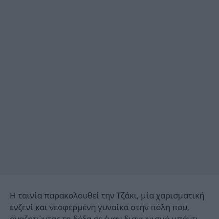
Η ταινία παρακολουθεί την Τζάκι, μία χαρισματική
ενζενί και νεοφερμένη γυναίκα στην πόλη που,
αναζητώντας τη δόξα σε έναν διαγωνισμό μπόντι