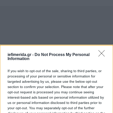
iefimerida.gr -
Do Not Process My Personal
Information
If you wish to opt-out of the sale, sharing to third parties, or
processing of your personal or sensitive information for
targeted advertising by us, please use the below opt-out
Γιατί επέλεξε η ταινία να μεταφερθεί στα 80s
section to confirm your selection. Please note that after your
opt-out request is processed you may continue seeing
interest-based ads based on personal information utilized by
Σχετικά με την επιλογή της να κινηθεί στον σχετικά
us or personal information disclosed to third parties prior to
ανεξερεύνητο κόσμο του μπόντι μπίλντινγκ των
your opt-out. You may separately opt-out of the further
80s, η σκηνοθέτιδα σχολιάζει «ότι έμοιαζε με την