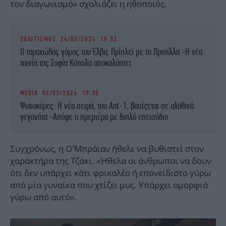
τον διαγωνισμό» σχολιάζει η ηθοποιός.
ΠΟΛΙΤΙΣΜΟΣ
24/02/2024 19:32
O ταραχώδης γάμος του Έλβις Πρίσλεϊ με τη Πρισίλλα -Η νέα
ταινία της Σοφία Κόπολα αποκαλύπτει
MEDIA
06/03/2024 19:30
Ψυχοκόρες: Η νέα σειρά, του Ant-1, βασίζεται σε αληθινά
γεγονότα -Απόψε η πρεμιέρα με διπλό επεισόδιο
Συγχρόνως, η Ο’Μπράιαν ήθελε να βυθιστεί στον
χαρακτήρα της Τζάκι. «Ήθελα οι άνθρωποι να δουν
ότι δεν υπάρχει κάτι φρικαλέο ή επονείδιστο γύρω
από μία γυναίκα που χτίζει μυς. Υπάρχει ομορφιά
γύρω από αυτό».