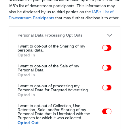
Πρόγραμμα Εκδηλώσεων 14-15 Μαρτίου
IAB’s list of downstream participants. This information may
also be disclosed by us to third parties on the
IAB’s List of
Κυριακή των Αποκριών, στις 21:00
Downstream Participants
that may further disclose it to other
14 Μαρτίου
third parties.
Συναυλία με τους Koza Mostra.
Please note that this website/app uses one or more Google
Personal Data Processing Opt Outs
Καθαρά Δευτέρα, στις 16:00 Συναυλία
15 Μαρτίου
services and may gather and store information including but
not limited to your visit or usage behaviour. You may click to
I want to opt-out of the Sharing of my
με τους Παναγιώτη Αγγελακόπουλο, Γιώτα Γρίβα,
personal data.
grant or deny consent to Google and its third-party tags to
Αρετή Κετιμέ, Θωμά Κωνσταντίνου. Μαζί τους και ο
Opted In
use your data for below specified purposes in below Google
σπουδαίος καραγκιοζοπαίχτης Άθως Δανέλλης. Η
consent section.
I want to opt-out of the Sale of my
καλλιτεχνική - μουσική επιμέλεια είναι του Γιώργου
Personal Data.
Κωτσίνη.
Opted In
I want to opt-out of processing my
Απόκριες και Κούλουμα Online από την Περιφέρεια
Personal Data for Targeted Advertising.
Opted In
Αττικής
14-15 Μαρτίου 2021. Τις παραστάσεις μπορούν να
I want to opt-out of Collection, Use,
τις παρακολουθήσουν όλοι στην επίσημη
σελίδα
Retention, Sale, and/or Sharing of my
Personal Data that Is Unrelated with the
της Περιφέρειας Αττικής στο facebook
Purposes for which it was collected.
Opted Out
και στο: y
outube.com/perattika