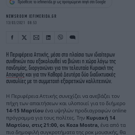
Πρόσθεσε το iefimerida.gr ως προτιμώμενη πηγή στη Google
iBOOKS
ΖΩΔΙΑ
OSCARS
THE OCEAN
NEWSROOM IEFIMERIDA.GR
MEDIA
ELAMEFORA
13/03/2021 08:53
NEWSLETTER
Η Περιφέρεια Αττικής, μέσα στο πλαίσιο των ιδιαίτερων
συνθηκών που εξακολουθεί να βιώνει η χώρα λόγω της
πανδημίας, διοργανώνει για την τελευταία Κυριακή της
Αποκριάς
και για την Καθαρά Δευτέρα δύο διαδικτυακές
συναυλίες με τη συμμετοχή εξαιρετικών καλλιτεχνών.
Η Περιφέρεια Αττικής συνεχίζει να ανεβάζει τον
πήχη των απαιτήσεων και υλοποιεί για το διήμερο
ένα υψηλών προδιαγραφών online
14-15 Μαρτίου
πρόγραμμα για τους πολίτες. Την
Κυριακή 14
ένα από τα
Μαρτίου, στις 21:00, οι Koza Mostra,
πιο δημοφιλή συγκροτήματα της ροκ μουσικής, θα