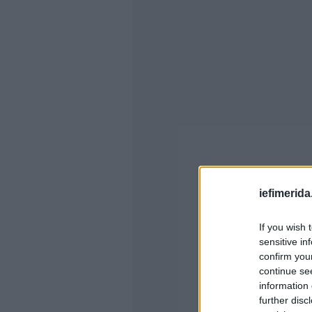
iefimerida
If you wish 
sensitive in
confirm you
continue se
information 
further disc