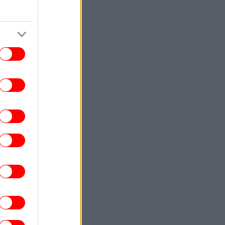
τουλάχιστον τρεις νεκροί
ΕΛΛΑΔΑ
07:10
Εορτολόγιο: Ποιοι γιορτάζουν σήμερα
Σάββατο 8 Αυγούστου
ΕΛΛΑΔΑ
07:05
ε 40άρια κορυφώνεται το κύμα ζέστης
Επικίνδυνο «κοκτέιλ» με μελτέμια, οι
περιοχές σε red code
ΣΠΟΡ
23:58
Καντέρ άφησε τους πάντες άφωνους: Θα
κατέβω στο WNBA, πληρώ τα κριτήρια
συμπερίληψης
ENGLISH
23:55
ritish Family's Decade-Long Dream of
Greek Life Destroyed by Wildfire Days
Before Move