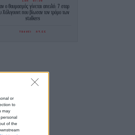
ΖΩΗ
07:58
αν ο θαυμασμός γίνεται απειλή: 7 σταρ
υ Χόλιγουντ που βίωσαν τον τρόμο των
stalkers
TRAVEL
07:55
ο άγνωστο χωριό-διαμάντι της Ηπείρου
υ συνδυάζει βουνό και θάλασσα- Κρύβει
μία από τις ομορφότερες παραλίες της
Ελλάδας
ΕΛΛΑΔΑ
07:54
ορυφώνεται η έξοδος των αδειούχων
ενόψει Δεκαπενταύγουστου -Γεμάτα
αναχωρούν τα πλοία
sonal or
ΕΛΛΑΔΑ
07:47
ection to
Τουρισμός για όλους»: Για ποια ΑΦΜ
ou may
ίγουν οι αιτήσεις σήμερα -Οι δικαιούχοι
 personal
out of the
ΑΥΤΟΚΙΝΗΤΟ
07:42
 downstream