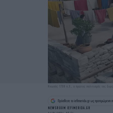
Κνωσός 1700 π.Χ., ο πρώτος πολιτισμός της Ευρ
Πρόσθεσε το iefimerida.gr ως προτιμώμενη π
NEWSROOM IEFIMERIDA.GR