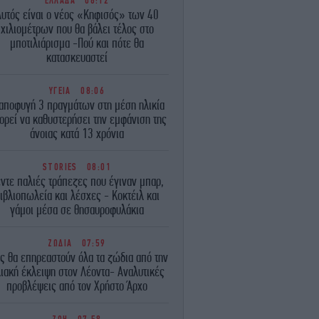
ΕΛΛΑΔΑ
08:12
Αυτός είναι ο νέος «Κηφισός» των 40
χιλιομέτρων που θα βάλει τέλος στο
μποτιλιάρισμα -Πού και πότε θα
κατασκευαστεί
ΥΓΕΙΑ
08:06
αποφυγή 3 πραγμάτων στη μέση ηλικία
ορεί να καθυστερήσει την εμφάνιση της
άνοιας κατά 13 χρόνια
STORIES
08:01
ντε παλιές τράπεζες που έγιναν μπαρ,
ιβλιοπωλεία και λέσχες - Κοκτέιλ και
γάμοι μέσα σε θησαυροφυλάκια
ΖΩΔΙΑ
07:59
ς θα επηρεαστούν όλα τα ζώδια από την
ιακή έκλειψη στον Λέοντα- Αναλυτικές
προβλέψεις από τον Χρήστο Άρχο