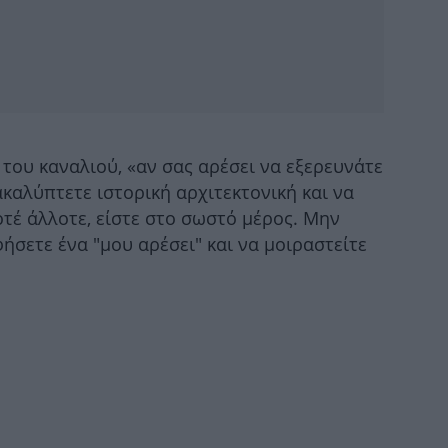
πυρ
Κλ
ελ
του καναλιού, «αν σας αρέσει να εξερευνάτε
καλύπτετε ιστορική αρχιτεκτονική και να
τέ άλλοτε, είστε στο σωστό μέρος. Μην
Το
τ
φήσετε ένα "μου αρέσει" και να μοιραστείτε
T
Ο