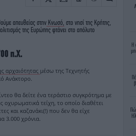
ούμε απευθείας στην
Κνωσό,
στο νησί της Κρήτης,
πολιτισμός της Ευρώπης φτάνει στο απόλυτο
Η 
μπ
00 π.Χ.
ης αρχαιότητας
μέσω της Τεχνητής
Πέ
κό Ανάκτορο.
β
ντεο θα δείτε ένα τεράστιο συγκρότημα με
 οχυρωματικά τείχη, το οποίο διαθέτει
Πώ
ες και καζανάκι(!) που δεν θα είχε
Ηλ
α 3.000 χρόνια.