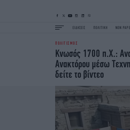
ΕΙΔΗΣΕΙΣ
ΠΟΛΙΤΙΚΗ
NON PAP
ΠΟΛΙΤΙΣΜΟΣ
ΕΙΔΗΣΕΙΣ
Π
Κνωσός 1700 π.Χ.: Αν
ΟΙΚΟΝΟΜΙΑ
Κ
Ανακτόρου μέσω Τεχνη
ΖΩΗ
Σ
ΠΟΛΗ
S
δείτε το βίντεο
ΤΕΧΝΟΛΟΓΙΑ
Υ
EURO
G
iOPINIONS
i
OSCARS
T
NEWSLETTER