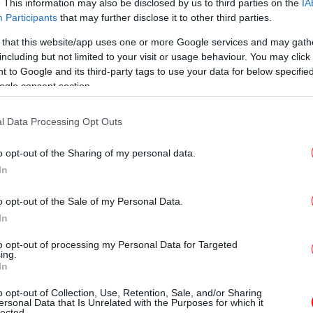
Σε
. This information may also be disclosed by us to third parties on the
IA
Participants
that may further disclose it to other third parties.
 that this website/app uses one or more Google services and may gath
including but not limited to your visit or usage behaviour. You may click 
«
 to Google and its third-party tags to use your data for below specifi
ogle consent section.
-Αν
l Data Processing Opt Outs
Σ
ετική από οτιδήποτε άλλο στην Ιστορία.
Θέ
o opt-out of the Sharing of my personal data.
ς και πολλών άλλων που «ζωντανεύουν» την
In
ives με το κανάλι στο YouTube «Arthur
o opt-out of the Sale of my Personal Data.
In
εφη
 αναβίωση αρχαίων πόλεων μέσω της
to opt-out of processing my Personal Data for Targeted
ής, με τη βοήθεια της Τεχνητής Νοημοσύνης.
ing.
In
Συ
πολιτισμός που κυβερνιόταν όχι από
o opt-out of Collection, Use, Retention, Sale, and/or Sharing
ersonal Data that Is Unrelated with the Purposes for which it
ιες και πώς αντιμετώπισαν δύο
lected.