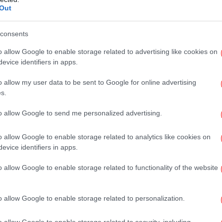
μια ηφαιστειακή έκρηξη με τη δύναμη
Out
ών, ακολουθούμενη από μια εισβολή
κή Ελλάδα», σημειώνει ο δημιουργός στο ΑΙ
consents
o allow Google to enable storage related to advertising like cookies on
evice identifiers in apps.
νωσό
Μ
o allow my user data to be sent to Google for online advertising
-
s.
to allow Google to send me personalized advertising.
Ο 
o allow Google to enable storage related to analytics like cookies on
evice identifiers in apps.
o allow Google to enable storage related to functionality of the website
B
o allow Google to enable storage related to personalization.
o allow Google to enable storage related to security, including