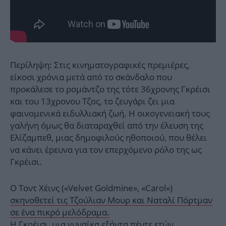
Περίληψη: Στις κινηματογραφικές πρεμιέρες,
είκοσι χρόνια μετά από το σκάνδαλο που
προκάλεσε το ρομάντζο της τότε 36χρονης Γκρέισι
και του 13χρονου Τζος, το ζευγάρι ζει μια
φαινομενικά ειδυλλιακή ζωή. Η οικογενειακή τους
γαλήνη όμως θα διαταραχθεί από την έλευση της
Ελίζαμπεθ, μιας δημοφιλούς ηθοποιού, που θέλει
να κάνει έρευνα για τον επερχόμενο ρόλο της ως
Γκρέισι.
Ο Τοντ Χέινς («Velvet Goldmine», «Carol»)
σκηνοθετεί τις Τζούλιαν Μουρ και Ναταλί Πόρτμαν
σε ένα πικρό μελόδραμα.
Η Γκρέισι, μια γυναίκα εξήντα πέντε ετών,