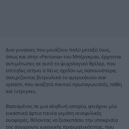
Δυο γυναίκες που μοιάζουν πολύ μεταξύ τους,
όπως και στην «Ρersona» του Μπέργκμαν, έρχονται
αντιμέτωπες σε αυτό το ψυχολογικό θρίλερ, που
επίτηδες στήνει ο Χέινς σχεδόν ως σαπουνόπερα,
σατιρίζοντας βιτριολικά το αμερικάνικο star
system, που αναζητά παντού πρωταγωνιστές, πάθη
και ίντριγκες.
Βασισμένος σε μια αληθινή ιστορία, φτιάχνει μία
εικαστικά άρτια ταινία γεμάτη σινεφιλικές
αναφορές, θέλοντας να ξεσκεπάσει την υποκρισία
της σύγχρονης εικονικής πραγματικότητας, που