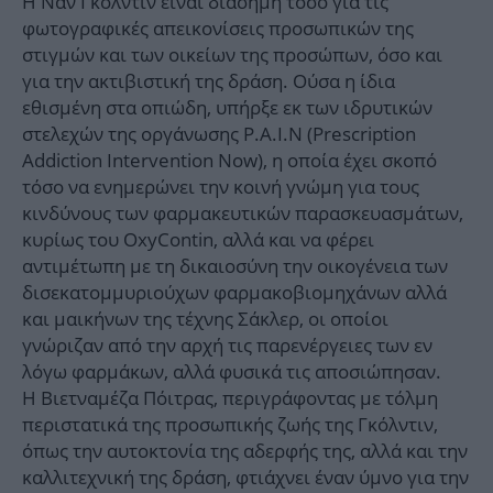
Η Ναν Γκόλντιν είναι διάσημη τόσο για τις
φωτογραφικές απεικονίσεις προσωπικών της
στιγμών και των οικείων της προσώπων, όσο και
για την ακτιβιστική της δράση. Ούσα η ίδια
εθισμένη στα οπιώδη, υπήρξε εκ των ιδρυτικών
στελεχών της οργάνωσης P.A.I.N (Prescription
Addiction Intervention Now), η οποία έχει σκοπό
τόσο να ενημερώνει την κοινή γνώμη για τους
κινδύνους των φαρμακευτικών παρασκευασμάτων,
κυρίως του OxyContin, αλλά και να φέρει
αντιμέτωπη με τη δικαιοσύνη την οικογένεια των
δισεκατομμυριούχων φαρμακοβιομηχάνων αλλά
και μαικήνων της τέχνης Σάκλερ, οι οποίοι
γνώριζαν από την αρχή τις παρενέργειες των εν
λόγω φαρμάκων, αλλά φυσικά τις αποσιώπησαν.
Η Βιετναμέζα Πόιτρας, περιγράφοντας με τόλμη
περιστατικά της προσωπικής ζωής της Γκόλντιν,
όπως την αυτοκτονία της αδερφής της, αλλά και την
καλλιτεχνική της δράση, φτιάχνει έναν ύμνο για την