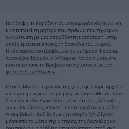
Περίληψη: Η παράξενη συμπεριφορά ενός αγοριού
κινητοποιεί τη μητέρα του, πράγμα που τη φέρνει
αντιμέτωπη με μια απρόβλεπτη κατάσταση , στην
οποία εμπλέκει επίσης τη δασκάλα του μικρού.
Η νέα ταινία του βραβευμένου με Χρυσό Φοίνικα,
Χιροκάζου Κορε-έντα («Κλέφτες Καταστημάτων»),
που απέσπασε το Βραβείο σεναρίου
στο φετινό
φεστιβάλ των Καννών.
Όταν ο Μινάτο, ο μικρός της γιος της Σαόρι, αρχίζει
να συμπεριφέρεται περίεργα, εκείνη νιώθει ότι κάτι
δεν πάει καλά. Ανακαλύπτοντας ότι ένας δάσκαλος
είναι υπεύθυνος, απαιτεί από το σχολείο να μάθει
τι συμβαίνει. Καθώς όμως η ιστορία ξετυλίγεται
μέσα από τα μάτια της μητέρας, της δασκάλας και
του παιδιού, η αλήθεια αποκαλύπτεται σταδιακά.