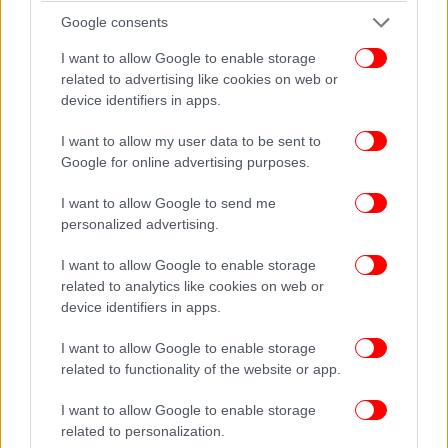
Μια ταινία-φόρος τιμής στην -μη αναγνωρισμένη-
Google consents
συμβολή των μαχητών από τις αποικίες της
I want to allow Google to enable storage
Γαλλίας, που πολέμησαν την περίοδο 1914-18, όταν
related to advertising like cookies on web or
οι Γάλλοι επιστράτευσαν Αφρικανούς λόγω
device identifiers in apps.
έλλειψης ανθρώπινου δυναμικού. Τότε, περίπου
200.000 άνδρες από τη Δυτική Αφρική, συμμετείχαν
I want to allow my user data to be sent to
στις μάχες του Α’ Παγκοσμίου Πολέμου, για μια
Google for online advertising purposes.
πατρίδα που δεν γνώριζαν, ενώ υπολογίζεται ότι
I want to allow Google to send me
30.000 από αυτούς έχασαν τη ζωή τους. Ήταν
personalized advertising.
γνωστοί ως «Tirailleurs Sénégalais» (Σενεγάλοι
ακροβολιστές), καθώς οι περισσότεροι
I want to allow Google to enable storage
προέρχονταν από τη Σενεγάλη.
related to analytics like cookies on web or
device identifiers in apps.
Έργο ζωής για τον σκηνοθέτη Ματιέ Βαντεπιέ, που
I want to allow Google to enable storage
συνεργάστηκε επί σειρά ετών με τον Ομάρ Σι, ο
related to functionality of the website or app.
οποίος έθεσε ως μοναδικό όρο να μιλάει φούλα (τη
σενεγαλέζικη διάλεκτο), η ιδέα της ταινίας
I want to allow Google to enable storage
προέκυψε το 1998 με τον θάνατο του τελευταίου
related to personalization.