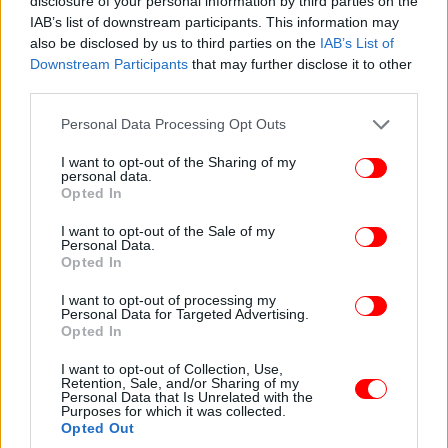
disclosure of your personal information by third parties on the
και γιος πρέπει να πολεμήσουν στον Α’ Παγκόσμιο
IAB’s list of downstream participants. This information may
Πόλεμο στο μέτωπο της Γαλλίας, μια χώρα που δεν
also be disclosed by us to third parties on the
IAB’s List of
γνωρίζουν καν, αλλά ο Tιερνό είναι έτοιμος να
Downstream Participants
that may further disclose it to other
δώσει τη ζωή του για αυτή.
third parties.
Πολεμικό δράμα με τον Ομάρ Σι, που έγινε μία από
Please note that this website/app uses one or more Google
Personal Data Processing Opt Outs
τις πέντε πιο επιτυχημένες γαλλικές ταινίες του
services and may gather and store information including but
2023 στο γαλλικό box office, με πάνω από 1,1
not limited to your visit or usage behaviour. You may click to
I want to opt-out of the Sharing of my
εκατομμύριο θεατές.
personal data.
grant or deny consent to Google and its third-party tags to
Opted In
use your data for below specified purposes in below Google
consent section.
1917.Ένας Σεναγαλέζος κατατάσσεται στον γαλλικό
I want to opt-out of the Sale of my
Personal Data.
στρατό, προκειμένου να βρει τον δεκαεφτάχρονο
Opted In
γιο του, ο οποίος έχει επιστρατευτεί παρά τη
θέλησή του και έχει σταλεί στα χαρακώματα του
I want to opt-out of processing my
Personal Data for Targeted Advertising.
Βερντέν. Στο μέτωπο, οι δυο τους θα παλέψουν για
Opted In
τη ζωή τους , με τον πατέρα να κάνει τα πάντα, ώστε
I want to opt-out of Collection, Use,
ο γιος του να βγει αλώβητος από αυτήν την κόλαση.
Retention, Sale, and/or Sharing of my
Ταυτόχρονα, παρακολουθούμε τη σχέση ενός
Personal Data that Is Unrelated with the
Purposes for which it was collected.
λευκού νεαρού ιδεαλιστή υπολοχαγού με τον
Opted Out
αυστηρό αξιωματικό πατέρα του.