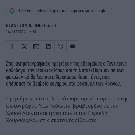
iBOOKS
ΖΩΔΙΑ
Πρόσθεσε το iefimerida.gr ως προτιμώμενη πηγή στη Google
OSCARS
THE OCEAN
MEDIA
ELAMEFORA
NEWSROOM IEFIMERIDA.GR
16/11/2023 08:50
NEWSLETTER
Στις
κινηματογραφικές πρεμιέρες
της εβδομάδας ο Τοντ Χέινς
καθοδήγει την Τζούλιαν Μουρ και τη Νάταλι Πόρτμαν σε ένα
ψυχολογικό θρίλερ και ο Χιροκάζου Κορε- έντα, που
απέσπασε το Βραβείο σεναρίου στο φεστιβάλ των Καννών.
Πρεμιέρα για το πολιτικά φορτισμένο πορτρέτο της
φωτογράφου Ναν Γκόλντιν, βραβευμένο με τον
Χρυσό Λέοντα και η νέα ταινία του Περικλή
Χούρσουγλου στις σκοτεινές αίθουσες.