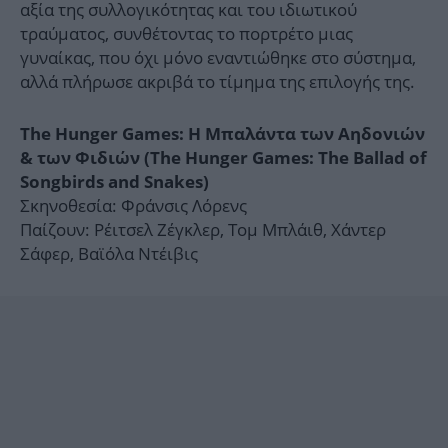
αξία της συλλογικότητας και του ιδιωτικού
τραύματος, συνθέτοντας το πορτρέτο μιας
γυναίκας, που όχι μόνο εναντιώθηκε στο σύστημα,
αλλά πλήρωσε ακριβά το τίμημα της επιλογής της.
The Hunger Games: Η Μπαλάντα των Αηδονιών
& των Φιδιών (The Hunger Games: The Ballad of
Songbirds and Snakes)
Σκηνοθεσία: Φράνσις Λόρενς
Παίζουν: Ρέιτσελ Ζέγκλερ, Τομ Μπλάιθ, Χάντερ
Σάφερ, Βαϊόλα Ντέιβις