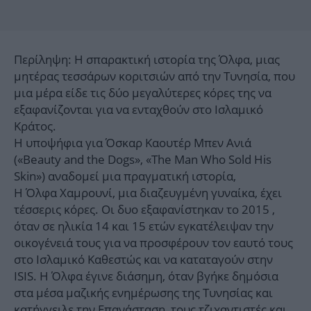
Περίληψη: Η σπαρακτική ιστορία της Όλφα, μιας
μητέρας τεσσάρων κοριτσιών από την Τυνησία, που
μια μέρα είδε τις δύο μεγαλύτερες κόρες της να
εξαφανίζονται για να ενταχθούν στο Ισλαμικό
Κράτος.
Η υποψήφια για Όσκαρ Καουτέρ Μπεν Ανιά
(«Beauty and the Dogs», «The Man Who Sold His
Skin») αναδομεί μια πραγματική ιστορία,
Η Όλφα Χαμρουνί, μια διαζευγμένη γυναίκα, έχει
τέσσερις κόρες. Οι δυο εξαφανίστηκαν το 2015 ,
όταν σε ηλικία 14 και 15 ετών εγκατέλειψαν την
οικογένειά τους για να προσφέρουν τον εαυτό τους
στο Ισλαμικό Καθεστώς και να καταταγούν στην
ISIS. Η Όλφα έγινε διάσημη, όταν βγήκε δημόσια
στα μέσα μαζικής ενημέρωσης της Τυνησίας και
κατήγγειλε την Επανάσταση, τους τζιχαντιστές και