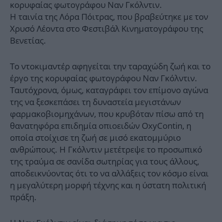
κορυφαίας φωτογράφου Ναν Γκόλντιν.
Η ταινία της Λόρα Πόιτρας, που βραβεύτηκε με τον
Χρυσό Λέοντα στο Φεστιβάλ Κινηματογράφου της
Βενετίας.
Το ντοκιμαντέρ αφηγείται την ταραχώδη ζωή και το
έργο της κορυφαίας φωτογράφου Ναν Γκόλντιν.
Ταυτόχρονα, όμως, καταγράφει τον επίμονο αγώνα
της να ξεσκεπάσει τη δυναστεία μεγιστάνων
φαρμακοβιομηχάνων, που κρυβόταν πίσω από τη
θανατηφόρα επιδημία οπιοειδών OxyContin, η
οποία στοίχισε τη ζωή σε μισό εκατομμύριο
ανθρώπους. Η Γκόλντιν μετέτρεψε το προσωπικό
της τραύμα σε σανίδα σωτηρίας για τους άλλους,
αποδεικνύοντας ότι το να αλλάξεις τον κόσμο είναι
η μεγαλύτερη μορφή τέχνης και η ύστατη πολιτική
πράξη.