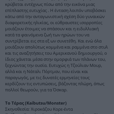
κρύβεται εντέχνως πίσω από την εικόνα μιας
επίπλαστης ευτυχίας . Η ένταση λοιπόν υποβόσκει
κάτω από την ανταγωνιστική σχέση δύο γυναικών
διαφορετικής ηλικίας, οι εύθραυστες ισορροπίες
μοιάζουν έτοιμες να σπάσουν και η ειδυλλιακή
κατά τα φαινόμενα ζωή των ηρώων του να
συντρίβεται εις στα εξ ων συνετέθη. Και ενώ όλα
μοιάζουν απολύτως κομμένα και ραμμένα στο στυλ
και τις αναζητήσεις του Αμερικανού δημιουργού, ο
ίδιος χάνεται μέσα στην ομορφιά των πλάνων του,
ξεχνώντας την ουσία. Ευτυχώς η Τζούλιαν Μουρ,
αλλά και η Νάταλι Πόρτμαν, που είναι και
παραγωγός, με τις δυνατές ερμηνείες τους
κερδίζουν τις εντυπώσεις, βάζοντας πλώρη, όπως
πολλοί θεωρούν, για τα Όσκαρ.
Το Τέρας (Kaibutsu/Monster)
Σκηνοθεσία: Χιροκάζου Κορε-έντα