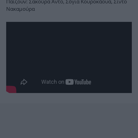
Παίζουν: Σακούρα Άντο, Σόγια Κουροκάουα, Σίντο
Νακαμούρα