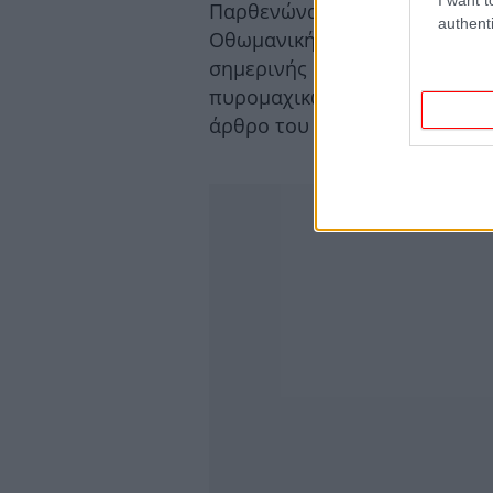
Παρθενώνας εκείνη την εποχή
authenti
Οθωμανική Αυτοκρατορία, τον
σημερινής Ελλάδας. Ο Παρθε
πυρομαχικών και είχε υποστεί
άρθρο του ο Μασάνι.