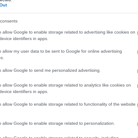
Out
«Γ
consents
νε
o allow Google to enable storage related to advertising like cookies on
evice identifiers in apps.
 Παρθενώνα «μεταφέρθηκαν νόμιμα» από τον
 Παρθενώνας ήταν «ένα παραμελημένο
o allow my user data to be sent to Google for online advertising
Σά
ρατορίας», ενώ σχολιάζει ότι δεν υπάρχει
s.
νοι Έλληνες κατάγονται από τους αρχαίους
to allow Google to send me personalized advertising.
o allow Google to enable storage related to analytics like cookies on
αρθενώνα»
evice identifiers in apps.
α
o allow Google to enable storage related to functionality of the website
 διεκδικήσεων των Μαρμάρων είναι στην
μφίβολη. Η ζωφόρος του Παρθενώνα, που
o allow Google to enable storage related to personalization.
το 500 π.Χ., φέρεται να ''εκλάπη'' από τον
Κ
τανός πρεσβευτής στην Κωνσταντινούπολη. Ο
o allow Google to enable storage related to security, including