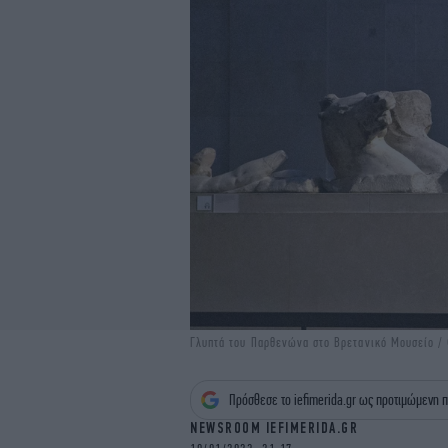
Γλυπτά του Παρθενώνα στο Βρετανικό Μουσείο /
Πρόσθεσε το iefimerida.gr ως προτιμώμενη π
NEWSROOM IEFIMERIDA.GR