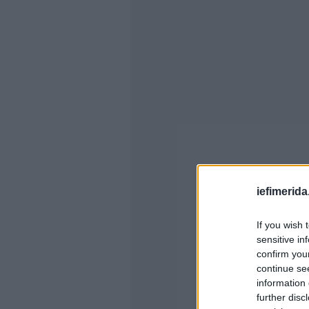
iefimerida
If you wish 
sensitive in
confirm you
continue se
information 
further disc