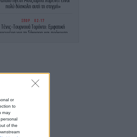
νώτατο ηγέτη Μοτζτάμπα Χαμενεΐ είναι
πολύ δύσκολη αυτή τη στιγμή»
ΣΠΟΡ
02:17
Τένις-Τουρνουά Τορόντο: Εμφατική
πρεμιέρα για τη Σάκκαρη και πρόκριση
στους «32»
ΚΟΣΜΟΣ
01:38
λίζει το κόστος των «θωρηκτών Τραμπ»
-275 δισ. δολάρια για 15 πολεμικά
«τέρατα»
ΟΙΚΟΝΟΜΙΑ
01:14
ll Street: Κλείσιμο χωρίς κατεύθυνση,
ναμένοντας μια συμφωνία μεταξύ ΗΠΑ
sonal or
και Ιράν
ection to
ou may
ΣΠΟΡ
00:44
 personal
τρουπ: «Όταν ισοφαριστήκαμε αρχίσαμε
out of the
α αγχωνόμαστε και να κάνουμε λάθη»
 downstream