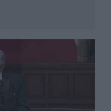
Φω
χ
Θ
Eι
π