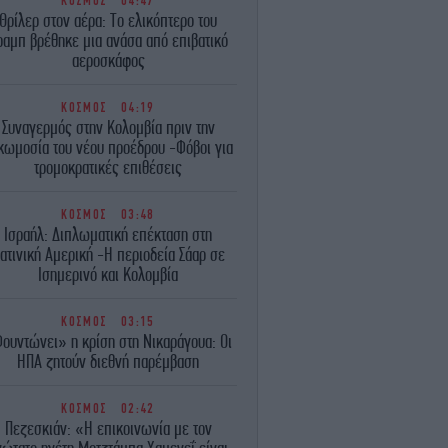
ΚΟΣΜΟΣ
04:47
Θρίλερ στον αέρα: Το ελικόπτερο του
ραμπ βρέθηκε μια ανάσα από επιβατικό
αεροσκάφος
ΚΟΣΜΟΣ
04:19
Συναγερμός στην Κολομβία πριν την
κωμοσία του νέου προέδρου -Φόβοι για
τρομοκρατικές επιθέσεις
ΚΟΣΜΟΣ
03:48
Ισραήλ: Διπλωματική επέκταση στη
ατινική Αμερική -Η περιοδεία Σάαρ σε
Ισημερινό και Κολομβία
ΚΟΣΜΟΣ
03:15
ουντώνει» η κρίση στη Νικαράγουα: Οι
ΗΠΑ ζητούν διεθνή παρέμβαση
ΚΟΣΜΟΣ
02:42
Πεζεσκιάν: «Η επικοινωνία με τον