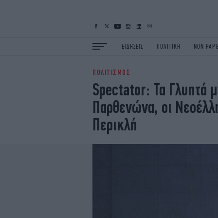
ΕΙΔΗΣΕΙΣ
ΠΟΛΙΤΙΚΗ
NON PAP
ΠΟΛΙΤΙΣΜΟΣ
ΕΙΔΗΣΕΙΣ
Π
Spectator: Τα Γλυπτά 
ΟΙΚΟΝΟΜΙΑ
Κ
Παρθενώνα, οι Νεοέλλη
ΖΩΗ
Σ
ΠΟΛΗ
S
Περικλή
ΤΕΧΝΟΛΟΓΙΑ
Υ
EURO
G
iOPINIONS
i
OSCARS
T
NEWSLETTER