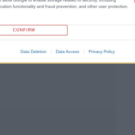
 ήταν ένα παραμελημένο ερείπιο στην
cation functionality and fraud prevention, and other user protection.
 τότε διεθνώς αναγνωρισμένο ηγεμόνα της
νώνας είχε χρησιμοποιηθεί ως αποθήκη
 σοβαρές ζημιές από εκρήξεις», γράφει στο
CONFIRM
ισχ
Data Deletion
Data Access
Privacy Policy
«Κ
Ρού
Ντι
Τρα
πν