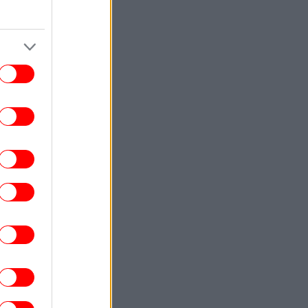
επίθεσης»
ΕΛΛΑΔΑ
23:42
ια ψυχολογικούς λόγους» κρατούσε τον
κρό πατέρα του στον καταψύκτη, λέει ο
δικηγόρος του 55χρονου στον Μυστρά
ΖΩΗ
23:42
κης Ρουβάς και Κάτια Ζυγούλη εκεί όπου
ξεκίνησαν όλα -Στιγμιότυπα από τις
διακοπές τους στην αγαπημένη τους
Ελούντα
ΚΟΣΜΟΣ
23:31
Κολομβία: Διασώθηκε ιπποποταμάκι,
πόγονος της αποικίας που άφησε πίσω
του ο Πάμπλο Εσκομπάρ
ΖΩΗ
23:30
ώστας Σόμμερ: Με βίντεο σε τρυφερές
στιγμές απάντησε η σύζυγός του στο