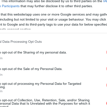
. This information may also be disclosed by us to third parties on the
IA
Participants
that may further disclose it to other third parties.
 that this website/app uses one or more Google services and may gath
στην ιδέα ακόμη και του δανεισμού των
Β
including but not limited to your visit or usage behaviour. You may click 
απ
ντας το άρθρο του με τον τίτλο: «Τα
 to Google and its third-party tags to use your data for below specifi
λα της αποαποικιoποίησης».
ogle consent section.
l Data Processing Opt Outs
o opt-out of the Sharing of my personal data.
In
Οι
o opt-out of the Sale of my Personal Data.
In
to opt-out of processing my Personal Data for Targeted
ing.
In
Υ
κλ
o opt-out of Collection, Use, Retention, Sale, and/or Sharing
ersonal Data that Is Unrelated with the Purposes for which it
lected.