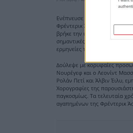
authenti
Ενέπνευσε δύο από τους πιο 
Φρέντερικ Άστον και τον Κέν
βρήκε την ιδανική ερμηνεύτρι
σημαντικές με τις εμφανίσεις
ερμηνείες της σε μπαλέτα του
Δούλεψε με κορυφαίες προσω
Νουρέγεφ και ο Λεονίντ Μασσί
Ρολάν Πετί και Άλβιν Έιλυ, εμ
Χορογραφίες της παρουσιάστ
παγκοσμίως. Τα τελευταία χρ
αγαπημένων της Φρέντερικ Ά