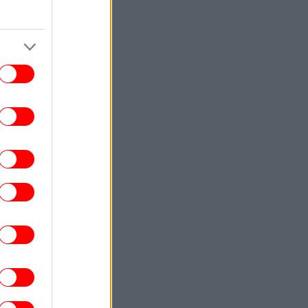
Αθήνας -Πού κατασκευάζεται, πόσες
λωρίδες θα έχει
ΕΛΛΑΔΑ
07:53
ουρισμός για όλους: Ποιοι ΑΦΜ κάνουν
τηση σήμερα -Οι δικαιούχοι, τα κριτήρια
ΕΛΛΑΔΑ
07:49
ψηλός κίνδυνος πυρκαγιάς σήμερα σε
τική, Κρήτη, Εύβοια και άλλες περιοχές
ΖΩΗ
07:45
ουλία Καλλιμάνη νευρίασε με θεατή που
ς πετούσε λουλούδια στο πρόσωπο -Του
έριξε και αυτή, «σ' αρέσει;» του είπε
ΕΛΛΑΔΑ
07:40
ωτιά σε εγκαταλελειμμένο κτίριο στο
Μοσχάτο -Σε εξέλιξη επιχείρηση της
Πυροσβεστικής