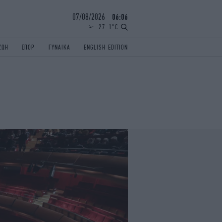
07/08/2026
06:06
27.1°C
ΖΩΗ
ΣΠΟΡ
ΓΥΝΑΙΚΑ
ENGLISH EDITION
ΕΛΛΑΔΑ
ΠΑΝΕΛΛΗΝΙΕΣ
ENGLISH EDITION
TRAVEL
ΟΛΥΜΠΙΑΚΟΙ ΑΓΩΝΕΣ
iAUTOKINITO
ΖΩΔΙΑ
ELAMEFORA