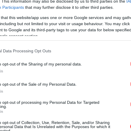
39 και πήρε τα πρώτα μαθήματα χορού στο
Α
. This information may also be disclosed by us to third parties on the
IA
Participants
that may further disclose it to other third parties.
 σπουδές χορού της στο Λονδίνο, όπου σε
ινε μέλος στον Περιοδεύοντα Οργανισμό του
 that this website/app uses one or more Google services and may gath
ιο ταλέντο της, η ξεχωριστή της
including but not limited to your visit or usage behaviour. You may click 
«Δ
 to Google and its third-party tags to use your data for below specifi
της ευφυΐα σε συνδυασμό με την άψογη
Α
ogle consent section.
α σε μια σπουδαία σταδιοδρομία πέρα από
κατ
l Data Processing Opt Outs
Κω
o opt-out of the Sharing of my personal data.
In
o opt-out of the Sale of my Personal Data.
In
Un
to opt-out of processing my Personal Data for Targeted
ing.
In
o opt-out of Collection, Use, Retention, Sale, and/or Sharing
ersonal Data that Is Unrelated with the Purposes for which it
lected.