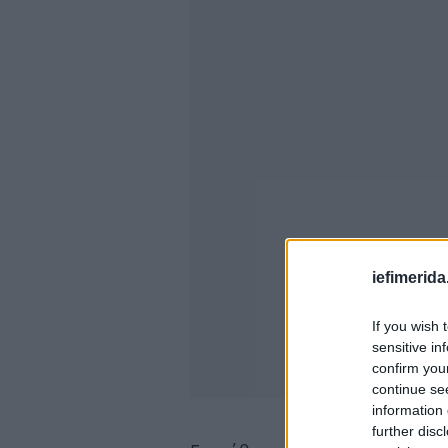
iefimerida
If you wish 
sensitive in
confirm you
continue se
information 
further disc