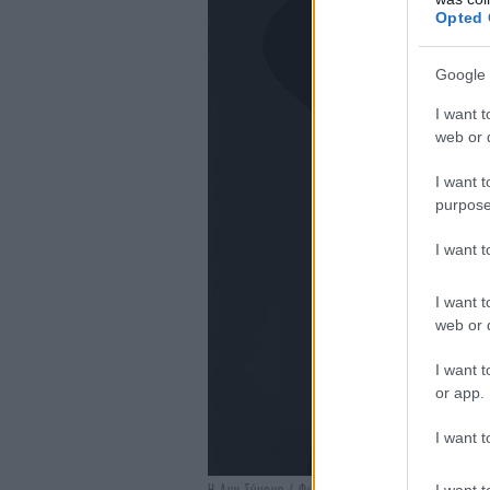
Opted 
Google 
I want t
web or d
I want t
purpose
I want 
I want t
web or d
I want t
or app.
I want t
I want t
Η Λυν Σύμουρ / Φωτογραφία: ΑΠΕ-ΜΠΕ