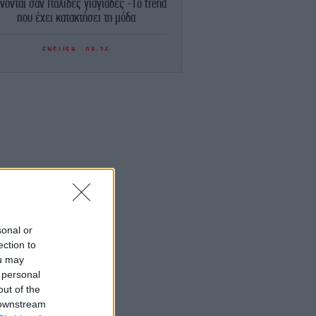
νονται σαν Ιταλίδες γιαγιάδες -Το trend
που έχει κατακτήσει τη μόδα
ENGLISH
08:26
lot in Deadly Psatha Helicopter Collision
Says He Had "No Visual Contact"
ΚΟΣΜΟΣ
08:22
όλις 33 πλοία διέσχισαν τα Στενά του
ρμούζ αυτή την εβδομάδα -Εν αναμονή
 αποτελεσμάτων των συνομιλιών με το
Ιράν
GASTRONOMIE
08:14
Δύο ώρες με τον Albert Adrià: Μας
είρεψε ο σεφ του εμβληματικού El Bulli
sonal or
α προϊόντα που χρησιμοποίησε [βίντεο]
ection to
ou may
 personal
ΚΟΣΜΟΣ
08:12
Α: Ενισχύεται η αριστερή πτέρυγα των
out of the
Δημοκρατικών -Τι σημαίνει η νίκη του
 downstream