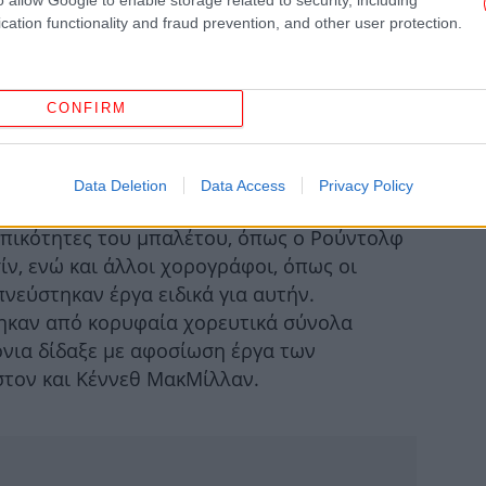
cation functionality and fraud prevention, and other user protection.
σημαντικούς Βρετανούς χορογράφους: τον
νεθ ΜακΜίλλαν, ο οποίος στο πρόσωπό της
CONFIRM
α για πολλά διάσημα έργα του. Εξίσου
Cr
 της σε σύγχρονα έργα υπήρξαν και οι
 19ου αιώνα.
Data Deletion
Data Access
Privacy Policy
πικότητες του μπαλέτου, όπως ο Ρούντολφ
ν, ενώ και άλλοι χορογράφοι, όπως οι
Τα
πνεύστηκαν έργα ειδικά για αυτήν.
βό
ηκαν από κορυφαία χορευτικά σύνολα
όνια δίδαξε με αφοσίωση έργα των
στον και Κέννεθ ΜακΜίλλαν.
Πρ
δύ