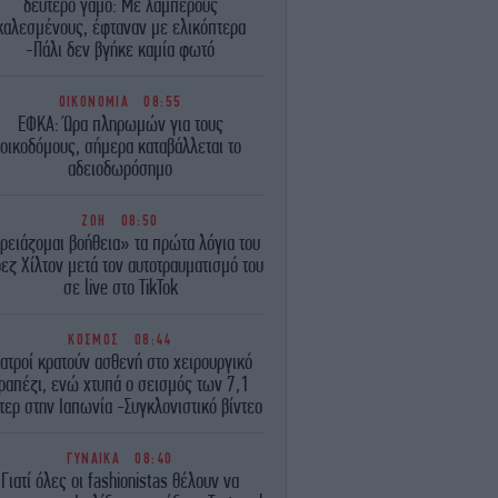
δεύτερο γάμο: Με λαμπερούς
καλεσμένους, έφταναν με ελικόπτερα
-Πάλι δεν βγήκε καμία φωτό
ΟΙΚΟΝΟΜΙΑ
08:55
ΕΦΚΑ: Ώρα πληρωμών για τους
οικοδόμους, σήμερα καταβάλλεται το
αδειοδωρόσημο
ΖΩΗ
08:50
ρειάζομαι βοήθεια» τα πρώτα λόγια του
εζ Χίλτον μετά τον αυτοτραυματισμό του
σε live στο TikTok
ΚΟΣΜΟΣ
08:44
ιατροί κρατούν ασθενή στο χειρουργικό
ραπέζι, ενώ χτυπά ο σεισμός των 7,1
τερ στην Ιαπωνία -Συγκλονιστικό βίντεο
ΓΥΝΑΙΚΑ
08:40
Γιατί όλες οι fashionistas θέλουν να