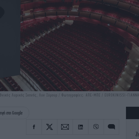
Εθνικής Λυρικής Σκηνής, Λυν Σύμουρ / Φωτογραφίες: ΑΠΕ-ΜΠΕ / EUROKINISSI-ΓΙΑΝ
ηγή στη Google
Ζ