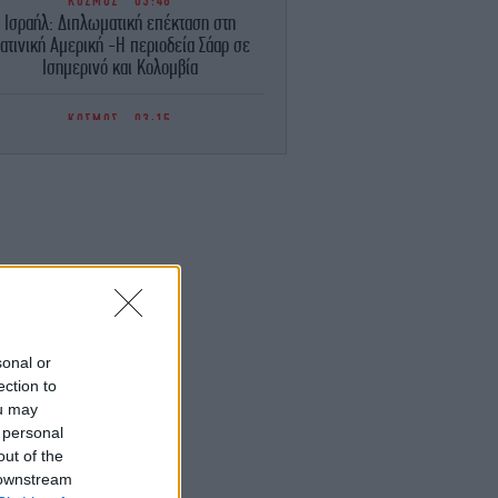
ΚΟΣΜΟΣ
03:48
Ισραήλ: Διπλωματική επέκταση στη
ατινική Αμερική -Η περιοδεία Σάαρ σε
Ισημερινό και Κολομβία
ΚΟΣΜΟΣ
03:15
ουντώνει» η κρίση στη Νικαράγουα: Οι
ΗΠΑ ζητούν διεθνή παρέμβαση
ΚΟΣΜΟΣ
02:42
Πεζεσκιάν: «Η επικοινωνία με τον
νώτατο ηγέτη Μοτζτάμπα Χαμενεΐ είναι
πολύ δύσκολη αυτή τη στιγμή»
ΣΠΟΡ
02:17
Τένις-Τουρνουά Τορόντο: Εμφατική
sonal or
πρεμιέρα για τη Σάκκαρη και πρόκριση
ection to
στους «32»
ou may
 personal
ΚΟΣΜΟΣ
01:38
out of the
λίζει το κόστος των «θωρηκτών Τραμπ»
 downstream