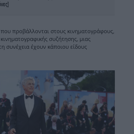
όνες]
«Κ
ες που προβάλλονται στους κινηματογράφους,
Ρού
Ντι
ς κινηματογραφικής συζήτησης, μιας
τη συνέχεια έχουν κάποιου είδους
Τρα
πν
Φω
χ