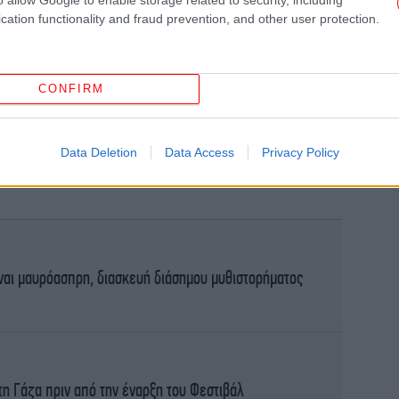
cation functionality and fraud prevention, and other user protection.
CONFIRM
α
Data Deletion
Data Access
Privacy Policy
Κ
ίναι μαυρόασπρη, διασκευή διάσημου μυθιστορήματος
ισχ
η Γάζα πριν από την έναρξη του Φεστιβάλ