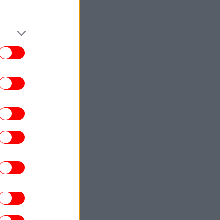
πρόσβαση στα αρχεία Έπσταϊν
ΚΟΣΜΟΣ
23:54
 ΗΠΑ σταματούν τις εισαγωγές από τον
μεγαλύτερο παραγωγό αβοκάντο του
Μεξικού
ΚΟΣΜΟΣ
23:53
πουργός Εσωτερικών Γερμανίας: «Νέα
ίμακα απειλής το drone με τα εκρηκτικά
στη Λειψία -Πιθανό σενάριο υβριδικής
επίθεσης»
ΕΛΛΑΔΑ
23:42
ια ψυχολογικούς λόγους» κρατούσε τον
κρό πατέρα του στον καταψύκτη, λέει ο
δικηγόρος του 55χρονου στον Μυστρά
ΖΩΗ
23:42
κης Ρουβάς και Κάτια Ζυγούλη εκεί όπου
ξεκίνησαν όλα -Στιγμιότυπα από τις