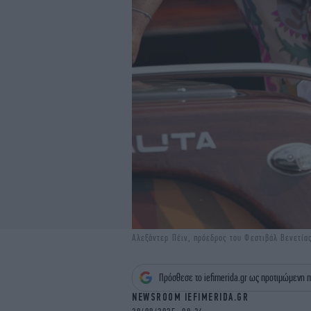
Αλεξάντερ Πέιν, πρόεδρος του Φεστιβάλ Βενετία
Πρόσθεσε το iefimerida.gr ως προτιμώμενη π
NEWSROOM IEFIMERIDA.GR