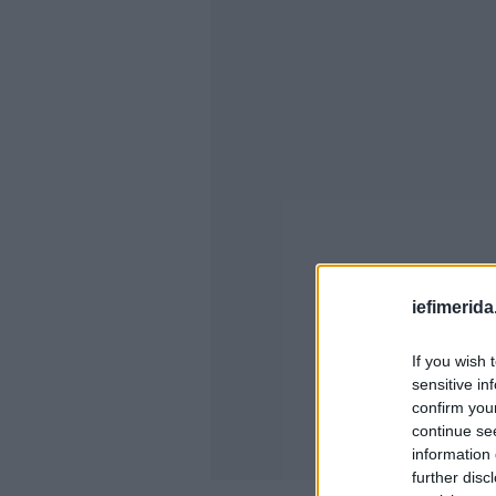
iefimerida
If you wish 
sensitive in
confirm you
continue se
information 
further disc