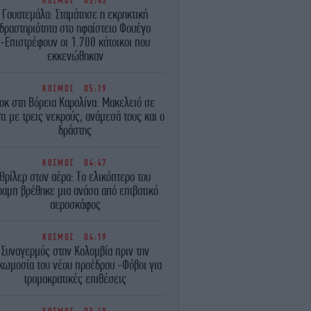
ΚΟΣΜΟΣ
05:45
Γουατεμάλα: Σταμάτησε η εκρηκτική
δραστηριότητα στο ηφαίστειο Φουέγο
-Επιστρέφουν οι 1.700 κάτοικοι που
εκκενώθηκαν
ΚΟΣΜΟΣ
05:19
οκ στη Βόρεια Καρολίνα: Μακελειό σε
τι με τρεις νεκρούς, ανάμεσά τους και ο
δράστης
ΚΟΣΜΟΣ
04:47
Θρίλερ στον αέρα: Το ελικόπτερο του
ραμπ βρέθηκε μια ανάσα από επιβατικό
αεροσκάφος
ΚΟΣΜΟΣ
04:19
Συναγερμός στην Κολομβία πριν την
κωμοσία του νέου προέδρου -Φόβοι για
τρομοκρατικές επιθέσεις