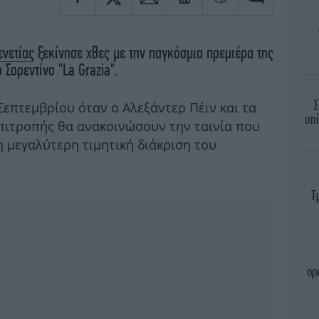
ενετίας
ξεκίνησε χθες με την παγκόσμια πρεμιέρα της
 Σορεντίνο "La Grazia".
Σ
 Σεπτεμβρίου όταν ο Αλεξάντερ Πέιν και τα
σπί
επιτροπής θα ανακοινώσουν την ταινία που
η μεγαλύτερη τιμητική διάκριση του
Τ
ορ