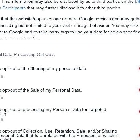
. This information may also be disclosed by us to third parties on the
IA
Participants
that may further disclose it to other third parties.
ενετίας ο Αλεξάντερ Πέιν
 that this website/app uses one or more Google services and may gath
including but not limited to your visit or usage behaviour. You may click 
Wa
κανός σκηνοθέτης Αλεξάντερ Πέιν, πρόεδρος
 to Google and its third-party tags to use your data for below specifi
α
ετινό Φεστιβά
λ Κινηματογράφου της
ogle consent section.
 οι ταινίες σπάνια αλλάζουν την πορεία της
ζωτικής σημασίας τεκμήρια της εποχής τους
l Data Processing Opt Outs
Νίσ
η.
ν
o opt-out of the Sharing of my personal data.
In
 να αλλάξει την κοινωνία ή τον πολιτισμό;
ε ο Πέιν, ανακαλώντας ταινίες όπως "Ο
o opt-out of the Sale of my Personal Data.
Β
ρλι Τσάπλιν που μπορεί να μην μπόρεσε να
In
απ
 Πόλεμο, αλλά έδειξε πως οι άνθρωποι ήταν
to opt-out of processing my Personal Data for Targeted
ing.
In
και, ως τέτοια, μπορούμε να προσπαθήσουμε
o opt-out of Collection, Use, Retention, Sale, and/or Sharing
ersonal Data that Is Unrelated with the Purposes for which it
ιν από την επίσημη έναρξη του φεστιβάλ,
lected.