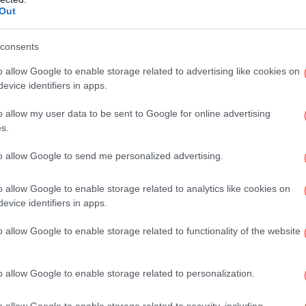
Out
Οι
λλων ταινιών όπως το βραβευμένο με Όσκαρ
consents
 χειμώνα", εξέφρασε λύπη για τον
o allow Google to enable storage related to advertising like cookies on
υσίαση ταινιών στις κινηματογραφικές
evice identifiers in apps.
ινγκ, λέγοντας πως οι ταινίες που μπορεί να
o allow my user data to be sent to Google for online advertising
ακά πασχίζουν να αποκτήσουν μια ευρεία
Υ
s.
κλ
to allow Google to send me personalized advertising.
o allow Google to enable storage related to analytics like cookies on
evice identifiers in apps.
«Γ
νε
o allow Google to enable storage related to functionality of the website
o allow Google to enable storage related to personalization.
Σά
o allow Google to enable storage related to security, including