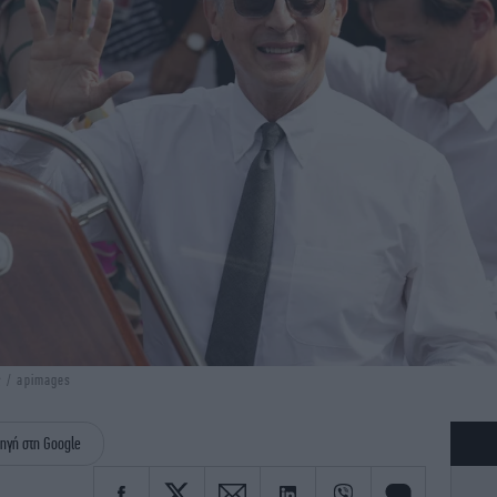
ς / apimages
ηγή στη Google