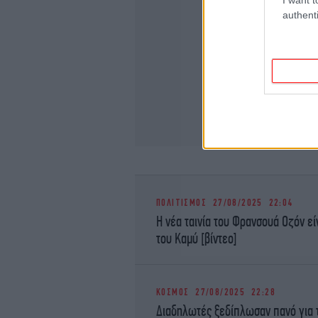
authenti
ΠΟΛΙΤΙΣΜΟΣ
27/08/2025 22:04
Η νέα ταινία του Φρανσουά Οζόν ε
του Καμύ [βίντεο]
ΚΟΣΜΟΣ
27/08/2025 22:28
Διαδηλωτές ξεδίπλωσαν πανό για τ