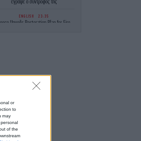
έγραψε ο σύντροφός της
ENGLISH
23:35
eece Unveils Restoration Plan for Fire-
avaged Western Attica, Vows Erosion
Works by September 15
ΕΛΛΑΔΑ
23:28
Φωτιά στη Σητεία -Επιχειρούν 40
οσβέστες, ισχυροί άνεμοι στην περιοχή
ΚΟΣΜΟΣ
23:16
ιμακώνεται η κόντρα Μαδρίτης-Ρώμης:
Η κυβέρνηση Σάντσεθ ανακοίνωσε
έγχους στα σύνορα για ταξιδιώτες από
την Ιταλία
sonal or
ection to
ou may
ΚΟΣΜΟΣ
23:14
 personal
υρκία: «Η συμφωνία με το Πακιστάν και
η Σαουδική Αραβία δεν αντιβαίνει στις
out of the
δεσμεύσεις μας προς το ΝΑΤΟ»
 downstream