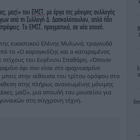
ες, μαζί» του
ΕΜΣΤ
, με έργα της μόνιμης συλλογής
γων από τη Συλλογή Δ. Δασκαλόπουλου, απλά ήδη
στρέψεις. Το ΕΜΣΤ, πραγματικά, σε νέα εποχή.
B
 της εικαστικού Ελένης Μυλωνά, τραγουδά
από το «Ο καραγκιόζης και ο καταραμένος
ε στίχους του Ευγένιου Σπαθάρη. «
Όποιον
αραμένο όφι που είναι στο αραχνιασμένο
Ε
σ
ν μπεις στην αίθουσα του τρίτου ορόφου στο
έκθεση στης πλήρως ανανεωμένης μόνιμης
αίκες, μαζί», μια σπουδή του μουσείου για
γυναικών στη σύγχρονη τέχνη.
Gre
-