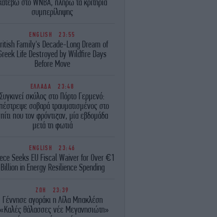
κατέβω στο WNBA, πληρώ τα κριτήρια
συμπερίληψης
ENGLISH
23:55
ritish Family's Decade-Long Dream of
Greek Life Destroyed by Wildfire Days
Before Move
ΕΛΛΑΔΑ
23:48
Συγκινεί σκύλος στο Πόρτο Γερμενό:
πέστρεψε σοβαρά τραυματισμένος στο
πίτι που τον φρόντιζαν, μία εβδομάδα
μετά τη φωτιά
ENGLISH
23:46
ece Seeks EU Fiscal Waiver for Over €1
Billion in Energy Resilience Spending
ΖΩΗ
23:39
Γέννησε αγοράκι η Λίλα Μπακλέση
«Καλές θάλασσες νέε Μεγανησιώτη»