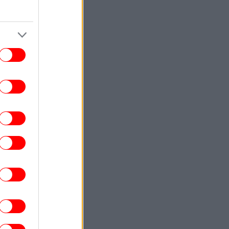
ΚΟΣΜΟΣ
22:40
ωματούχος ΗΠΑ: Με τη συμφωνία για το
Στενό του Ορμούζ θα αρθεί ο ναυτικός
αποκλεισμός του Ιράν
ΕΛΛΑΔΑ
22:32
ρχονται ισχυρά μελτέμια και 39άρια το
ββατοκύριακο -Συναγερμός για φωτιές,
ποιες περιοχές μπαίνουν σε Red Code
ΚΟΣΜΟΣ
22:27
ρετανία: Καταδικάστηκε serial killer για
τον φόνο δύο γυναικών -Η αστυνομία
απολογήθηκε γιατί τον είχε αφήσει
ελεύθερο
ΕΛΛΑΔΑ
22:19
τιά σε ισόγειο κατάστημα στη Λεωφόρο
Αμφιθέας, στον Άλιμο -Εκκενώθηκε
προληπτικά πολυκατοικία