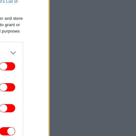
B’s List of
ENGLISH
23:09
Attica Roots Festival Draws Tens of
er and store
housands to Nine Free Concerts Across
to grant or
Athens Region
ed purposes
ΚΟΣΜΟΣ
23:03
υκρανία: Δύο νεκροί και έξι τραυματίες
από ρωσικά πλήγματα στο
Ντνιπροπετρόφσκ
ΖΩΗ
22:59
αντσέσκα Τόκα: Η Ιταλίδα χορεύτρια στη
urovision 2026 ποζάρει ολόγυμνη στην
μπανιέρα της
ΚΟΣΜΟΣ
22:47
ν ντερ Λάιεν: Η πρόεδρος της Κομισιόν
ιρετίζει τις αμερικανικές κυρώσεις σε
βάρος της Ρωσίας