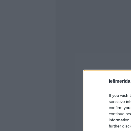
iefimerida
If you wish 
sensitive in
confirm you
continue se
information 
further disc