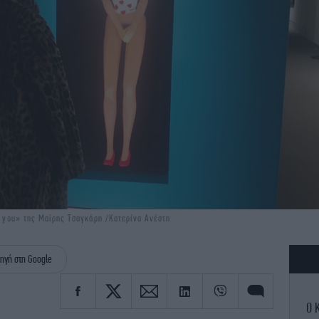
ut you» της Μαίρης Τσαγκάρη /Kατερίνα Ανέστη
ηγή στη Google
Ο 