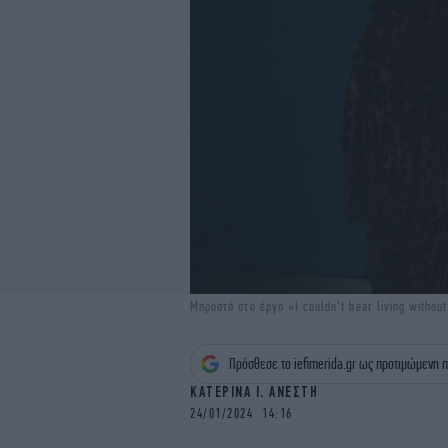
Μπροστά στο έργο «I couldn’t bear living witho
Πρόσθεσε το iefimerida.gr ως προτιμώμενη π
ΚΑΤΕΡΙΝΑ Ι. ΑΝΕΣΤΗ
24/01/2024 14:16