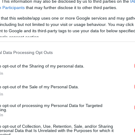
. This information may also be disclosed by us to third parties on the
IA
Participants
that may further disclose it to other third parties.
 that this website/app uses one or more Google services and may gath
T
including but not limited to your visit or usage behaviour. You may click 
 to Google and its third-party tags to use your data for below specifi
ogle consent section.
υτιά μπαίνεις στην αίθουσα κάπως σαν να
αματάς να μιλάς, ακούς, προχωράς αργά. Tην
Ο
l Data Processing Opt Outs
μια οθόνη, να τραγουδά, μπροστά από ένα
η ίδια φωνάζει τη στρατιωτική στολή του
o opt-out of the Sharing of my personal data.
τη Δαγκλή. Υπό τον ήχο του μηνύματος του
In
 με την ένδοξη στολή ενός στρατηλάτη και
Φρ
E
υψώνει τη δική της σημαία εικαστικότητας
o opt-out of the Sale of my Personal Data.
 αντικρύζεις δίπλα έξι έγχρωμες
In
. Eνα γυμνό γυναικείο σώμα, βελούδινο, ένα
to opt-out of processing my Personal Data for Targeted
ό, πλάι σε ένα λευκό πρόβατο με πλούσιο
ing.
Φο
In
 τίτλος «Pet Thang», μαρτυρά την πρόθεση
χα
thang, αντικείμενο; Ως ένα κατοικίδιο
o opt-out of Collection, Use, Retention, Sale, and/or Sharing
ersonal Data that Is Unrelated with the Purposes for which it
lected.