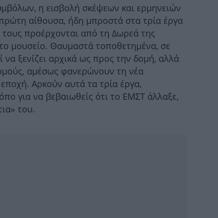
μβόλων, η εισβολή σκέψεων και ερμηνειών
Π
 πρώτη αίθουσα, ήδη μπροστά στα τρία έργα
α τους προέρχονται από τη Δωρεά της
το μουσείο. Θαυμαστά τοποθετημένα, σε
1
 να ξενίζει αρχικά ως προς την δομή, αλλά
άνθ
ιρμούς, αμέσως φανερώνουν τη νέα
εποχή. Αρκούν αυτά τα τρία έργα,
πο για να βεβαιωθείς ότι το ΕΜΣΤ άλλαξε,
τια» του.
Μο
ημ
κυ