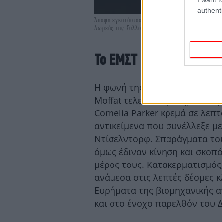
authenti
Άποψη εγκατάστασης έκθεσης: ΓΥΝΑΙΚΕΣ, Μαζί, Σ
Δωρεάς της Συλλογής Δ.Δασκαλόπουλου. Φωτογρα
Το ΕΜΣΤ δείχνει τα «δόν
Η φωνή της Ελένης Μυλωνά εκ
Moffat τελεί τα αγαπημένα τη
Cornelia Parker κρεμά σε λε
αντικείμενα που συνέλλεξε μ
Ντίσελντορφ. Σπαράγματα του
όμως έδιναν κίνηση και σκοπ
μέρος τους. Κατακερματισμός,
ανάμεσα στις λεπτές δέσμες κ
Ευρήματα της βιομηχανικής α
και στο ένοχο παρελθόν του 