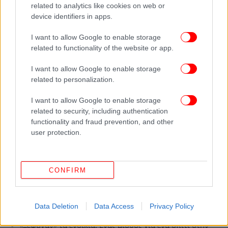
related to analytics like cookies on web or
device identifiers in apps.
I want to allow Google to enable storage
related to functionality of the website or app.
I want to allow Google to enable storage
related to personalization.
I want to allow Google to enable storage
related to security, including authentication
functionality and fraud prevention, and other
user protection.
ΟΛΕΣ ΟΙ ΕΙΔΗΣΕΙΣ
CONFIRM
«Παράθυρο» Τραμπ για νέες διαπραγματεύσεις με το
Ιράν -Ναυτικό μπλόκο από τις ΗΠΑ με 10.000 ναύτες,
Data Deletion
Data Access
Privacy Policy
πολεμικά πλοία
«Ξέφυγαν» τα ενοίκια: Ενας μισθός για ένα σπίτι στην