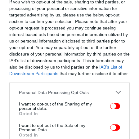
If you wish to opt-out of the sale, sharing to third parties, or
μνήμης, σε μια περιοχή πολυεθνοτικής
processing of your personal or sensitive information for
πληθυσμιακής συγκρότησης, θα έπρεπε να
targeted advertising by us, please use the below opt-out
αποτελούν προτεραιότητες της Ελληνικής
section to confirm your selection. Please note that after your
opt-out request is processed you may continue seeing
Πολιτείας.
interest-based ads based on personal information utilized by
us or personal information disclosed to third parties prior to
Η είσοδος στους αρχαιολογικούς χώρους που
your opt-out. You may separately opt-out of the further
ανήκουν στο Δημόσιο είναι δωρεάν στις εξής
disclosure of your personal information by third parties on the
ημερομηνίες:
IAB’s list of downstream participants. This information may
also be disclosed by us to third parties on the
IAB’s List of
Downstream Participants
that may further disclose it to other
6η Μαρτίου (Ημέρα Μνήμης Μελίνας
third parties.
Μερκούρη),
Please note that this website/app uses one or more Google
18η Απριλίου (Διεθνής Ημέρα Μνημείων),
Personal Data Processing Opt Outs
services and may gather and store information including but
18η Μαΐου (Διεθνής Ημέρα Μουσείων),
not limited to your visit or usage behaviour. You may click to
I want to opt-out of the Sharing of my
Τελευταίο σαββατοκύριακο Σεπτεμβρίου
personal data.
grant or deny consent to Google and its third-party tags to
Opted In
(Διήμερο Ευρωπαϊκών Ημερών Πολιτιστικής
use your data for below specified purposes in below Google
Κληρονομιάς),
consent section.
I want to opt-out of the Sale of my
28η Οκτωβρίου (Εθνική Εορτή) και
Personal Data.
Opted In
Πρώτη και τρίτη Κυριακή κάθε μήνα από 1η