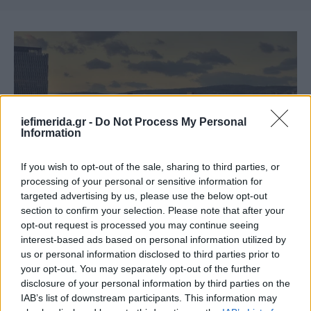
iefimerida.gr -
Do Not Process My Personal
Information
If you wish to opt-out of the sale, sharing to third parties, or
processing of your personal or sensitive information for
targeted advertising by us, please use the below opt-out
section to confirm your selection. Please note that after your
opt-out request is processed you may continue seeing
Συζήτηση απόψε και παρουσίαση της παράστασης «Αναζητώντας την
interest-based ads based on personal information utilized by
Ελένη» της Νατάσα Νταϊλιάνη στις Γυναικείες Φυλακές Κορυδαλλού,
στο πλαίσιο του εργαστηρίου «Το Θέατρο ως Πράξη Ελευθερίας» που
us or personal information disclosed to third parties prior to
το Δημοτικό Θέατρο Πειραιά διοργανώνει στον ίδιο χώρο από το 2024
your opt-out. You may separately opt-out of the further
disclosure of your personal information by third parties on the
Η φιλοξενία της παράστασης και της συζήτησης
IAB’s list of downstream participants. This information may