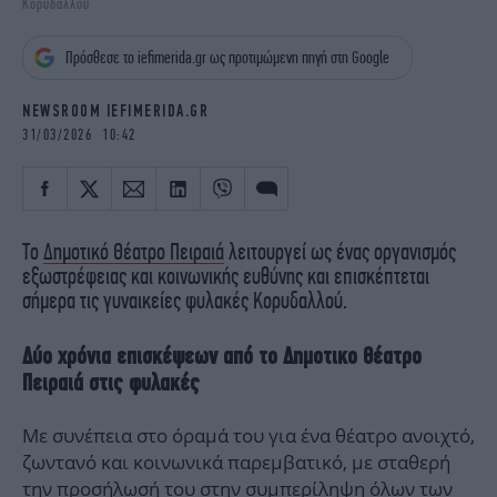
Κορυδαλλού
iBOOKS
ΖΩΔΙΑ
OSCARS
THE OCEAN
Πρόσθεσε το iefimerida.gr ως προτιμώμενη πηγή στη Google
MEDIA
ELAMEFORA
NEWSROOM IEFIMERIDA.GR
NEWSLETTER
31/03/2026 10:42
Το
Δημοτικό Θέατρο Πειραιά
λειτουργεί ως ένας οργανισμός
εξωστρέφειας και κοινωνικής ευθύνης και επισκέπτεται
σήμερα τις γυναικείες φυλακές Κορυδαλλού.
Δύο χρόνια επισκέψεων από το Δημοτικο Θέατρο
Πειραιά στις φυλακές
Με συνέπεια στο όραμά του για ένα θέατρο ανοιχτό,
ζωντανό και κοινωνικά παρεμβατικό, με σταθερή
την προσήλωσή του στην συμπερίληψη όλων των