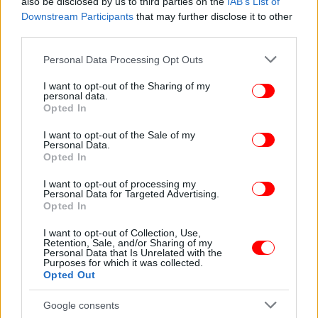
στις Γυναικείες Φυλακές Κορυδαλλού εντάσσεται
also be disclosed by us to third parties on the
IAB’s List of
Downstream Participants
that may further disclose it to other
στο Εργαστήρι θεάτρου που υλοποιείται με τις
third parties.
κρατούμενες από εξειδικευμένο προσωπικό του
Δημοτικού Θεάτρου Πειραιά, από το 2024 έως
Please note that this website/app uses one or more Google
Personal Data Processing Opt Outs
σήμερα.
services and may gather and store information including but
not limited to your visit or usage behaviour. You may click to
I want to opt-out of the Sharing of my
personal data.
grant or deny consent to Google and its third-party tags to
Το εργαστήριο, ξεπερνά τα όρια της εκπαίδευσης,
Opted In
use your data for below specified purposes in below Google
και μετατρέπεται σε μια εμπειρία προσωπικής
consent section.
I want to opt-out of the Sale of my
ανακάλυψης, συλλογικής δημιουργίας και
Personal Data.
επαναπροσδιορισμού της ταυτότητας μέσα από την
Opted In
τέχνη, δημιουργώντας έναν ζωντανό τόπο
I want to opt-out of processing my
θεραπευτικής ενδυνάμωσης μέσα από τη
Personal Data for Targeted Advertising.
Opted In
δημιουργία.
I want to opt-out of Collection, Use,
Retention, Sale, and/or Sharing of my
Οι συμμετέχουσες αποκτούν έναν ασφαλή χώρο
Personal Data that Is Unrelated with the
έκφρασης και επικοινωνίας για να μοιραστούν
Purposes for which it was collected.
Opted Out
εμπειρίες και να ανακαλύψουν τη δύναμη της
συλλογικότητας μέσα από τη θεατρική πράξη,
Google consents
μετασχηματίζοντας το βίωμα σε καλλιτεχνικό λόγο.