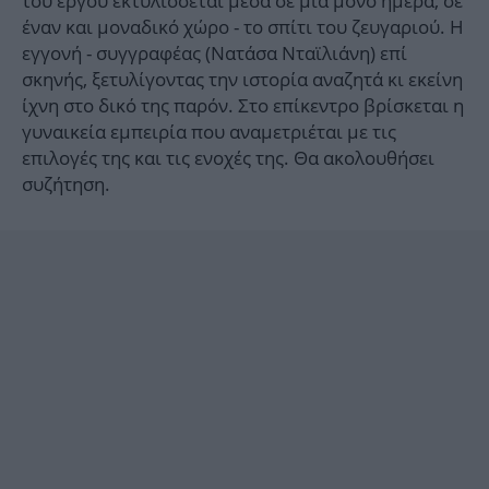
του έργου εκτυλίσσεται μέσα σε μία μόνο ημέρα, σε
έναν και μοναδικό χώρο - το σπίτι του ζευγαριού. Η
εγγονή - συγγραφέας (Νατάσα Νταϊλιάνη) επί
σκηνής, ξετυλίγοντας την ιστορία αναζητά κι εκείνη
ίχνη στο δικό της παρόν. Στο επίκεντρο βρίσκεται η
γυναικεία εμπειρία που αναμετριέται με τις
επιλογές της και τις ενοχές της. Θα ακολουθήσει
συζήτηση.