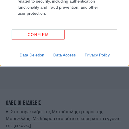
related to security, including authentication
functionality and fraud prevention, and other
user protection.
CONFIRM
Data Deletion
Data Access
Privacy Policy
ΟΛΕΣ ΟΙ ΕΙΔΗΣΕΙΣ
Στο παρεκκλήσι της Μητρόπολης η σορός της
Μαρινέλλας -Με δάκρυα στα μάτια η κόρη και τα εγγόνια
της [εικόνες]