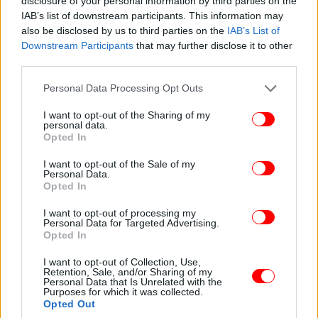
disclosure of your personal information by third parties on the
IAB’s list of downstream participants. This information may
also be disclosed by us to third parties on the
IAB’s List of
Downstream Participants
that may further disclose it to other
third parties.
Please note that this website/app uses one or more Google
Personal Data Processing Opt Outs
services and may gather and store information including but
not limited to your visit or usage behaviour. You may click to
I want to opt-out of the Sharing of my
personal data.
grant or deny consent to Google and its third-party tags to
Opted In
use your data for below specified purposes in below Google
consent section.
I want to opt-out of the Sale of my
Personal Data.
Opted In
I want to opt-out of processing my
Personal Data for Targeted Advertising.
Opted In
I want to opt-out of Collection, Use,
Retention, Sale, and/or Sharing of my
Personal Data that Is Unrelated with the
Purposes for which it was collected.
Opted Out