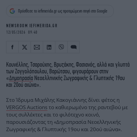
iBOOKS
ΖΩΔΙΑ
Πρόσθεσε το iefimerida.gr ως προτιμώμενη πηγή στη Google
OSCARS
THE OCEAN
MEDIA
ELAMEFORA
NEWSROOM IEFIMERIDA.GR
12/05/2026 09:40
NEWSLETTER
Κουνέλλης, Τσαρούχης, Βρυζάκης, Φασιανός, αλλά και γλυπτά
των Ζογγολόπουλου, Βαρώτσου, φιγουράρουν στην
«
Δημοπρασία
Νεοελληνικής Ζωγραφικής & Γλυπτικής 19ου
και 20ού αιώνα».
Στο Ίδρυμα Μιχάλης Κακογιάννης δίνει φέτος η
VERGOS Auctions
το καθιερωμένο της ραντεβού με
τους συλλέκτες και το φιλότεχνο κοινό,
παρουσιάζοντας τη «Δημοπρασία Νεοελληνικής
Ζωγραφικής & Γλυπτικής 19ου και 20ού αιώνα».