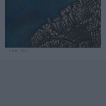
Γιαννης Γαϊτης