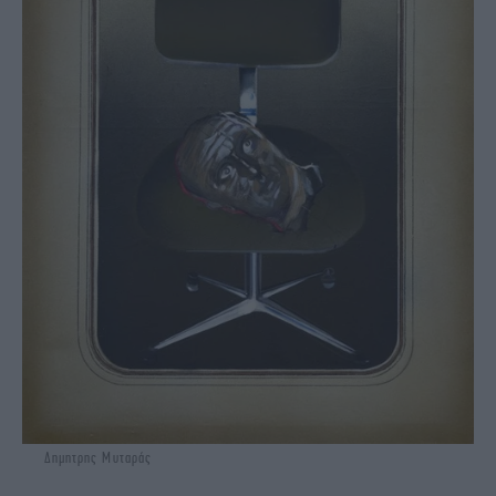
Δημητρης Μυταράς