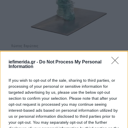
Κώστας Βαρώτσος
Ξεχωριστή θέση στον κατάλογο καταλαμβάνει η
iefimerida.gr -
Do Not Process My Personal
ενότητα γλυπτικής και κεραμικής, με δημιουργίες
Information
των Κώστα Βαρώτσου, Σοφίας Βάρη, Θεόδωρου
Παπαγιάννη, Γιώργου Ζογγολόπουλου, Χρήστου
If you wish to opt-out of the sale, sharing to third parties, or
processing of your personal or sensitive information for
Καπράλου, Αφροδίτης Λίτη, Νικόλα και Ελένης
targeted advertising by us, please use the below opt-out
Βερναδάκη, αναδεικνύοντας τη διαχρονική
section to confirm your selection. Please note that after your
δυναμική της ελληνικής δημιουργίας.
opt-out request is processed you may continue seeing
interest-based ads based on personal information utilized by
us or personal information disclosed to third parties prior to
your opt-out. You may separately opt-out of the further