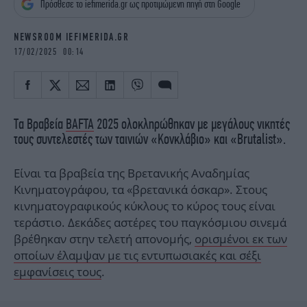
Πρόσθεσε το iefimerida.gr ως προτιμώμενη πηγή στη Google
iBOOKS
ΖΩΔΙΑ
OSCARS
THE OCEAN
NEWSROOM IEFIMERIDA.GR
MEDIA
ELAMEFORA
17/02/2025 00:14
NEWSLETTER
Τα Βραβεία
BAFTA
2025 ολοκληρώθηκαν με μεγάλους νικητές
τους συντελεστές των ταινιών «Κονκλάβιο» και «Brutalist».
Είναι τα βραβεία της Βρετανικής Αναδημίας
Κινηματογράφου, τα «βρετανικά όσκαρ». Στους
κινηματογραφικούς κύκλους το κύρος τους είναι
τεράστιο. Δεκάδες αστέρες του παγκόσμιου σινεμά
βρέθηκαν στην τελετή απονομής,
ορισμένοι εκ των
οποίων έλαμψαν με τις εντυπωσιακές και σέξι
εμφανίσεις τους
.