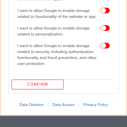
I want to allow Google to enable storage
related to functionality of the website or app.
ΠΕΡΙΣΣΟΤΕΡΑ ΒΙΝΤΕΟ
I want to allow Google to enable storage
related to personalization.
I want to allow Google to enable storage
Ακολουθήστε το
στο Google News
και μάθετε
related to security, including authentication
πρώτοι όλες τις ειδήσεις
functionality and fraud prevention, and other
user protection.
Δείτε όλες τις τελευταίες
Ειδήσεις
από την Ελλάδα και τον Κόσμο,
στο
CONFIRM
ΔΙΑΒΑΣΤΕ ΠΕΡΙΣΣΟΤΕΡΑ
BAFTA
ΚΙΝΗΜΑΤΟΓΡΆΦΟΣ
ΒΡΑΒΕΊΑ
Data Deletion
Data Access
Privacy Policy