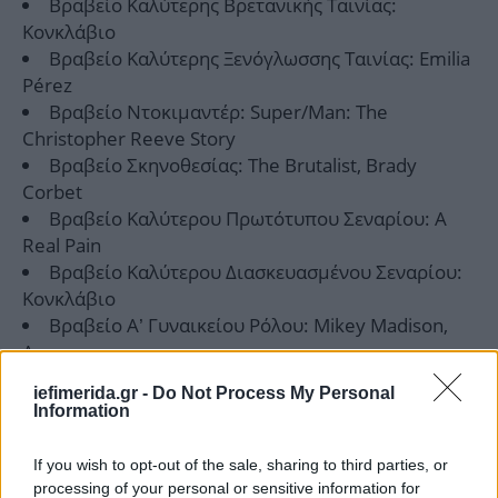
Βραβείο Καλύτερης Βρετανικής Ταινίας:
Κονκλάβιο
Βραβείο Καλύτερης Ξενόγλωσσης Ταινίας: Emilia
Pérez
Βραβείο Ντοκιμαντέρ: Super/Man: The
Christopher Reeve Story
Βραβείο Σκηνοθεσίας: The Brutalist, Brady
Corbet
Βραβείο Καλύτερου Πρωτότυπου Σεναρίου: A
Real Pain
Βραβείο Καλύτερου Διασκευασμένου Σεναρίου:
Κονκλάβιο
Βραβείο Α’ Γυναικείου Ρόλου: Mikey Madison,
Anora
Βραβείο Α’ Ανδρικού Ρόλου: Adrien Brody, The
iefimerida.gr -
Do Not Process My Personal
Brutalist
Information
Βραβείο Β’ Γυναικείου Ρόλου: Zoe Saldaña,
Emilia Pérez
If you wish to opt-out of the sale, sharing to third parties, or
Βραβείο Β’ Ανδρικού Ρόλου: Kieran Culkin, A
processing of your personal or sensitive information for