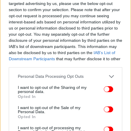
Real Pain
targeted advertising by us, please use the below opt-out
section to confirm your selection. Please note that after your
Βραβείο Καλύτερου Κάστινγκ: Anora
opt-out request is processed you may continue seeing
Βραβείο Καλύτερης Φωτογραφίας: The Brutalist
interest-based ads based on personal information utilized by
Βραβείο Καλύτερου Μοντάζ: Κονκλάβιο
us or personal information disclosed to third parties prior to
Βραβείο Καλύτερων Κοστουμιών: Wicked
your opt-out. You may separately opt-out of the further
Βραβείο Πρωτότυπη Μουσικής: The Brutalist
disclosure of your personal information by third parties on the
Βραβείο Ήχου: Dune: 2
IAB’s list of downstream participants. This information may
Βραβείο Καλύτερων Ειδικών Οπτικών Εφέ:
also be disclosed by us to third parties on the
IAB’s List of
Downstream Participants
that may further disclose it to other
Dune: 2
third parties.
Βραβείο Ανερχόμενο Αστέρι: David Jonsson
Please note that this website/app uses one or more Google
Personal Data Processing Opt Outs
services and may gather and store information including but
ΟΛΕΣ ΟΙ ΕΙΔΗΣΕΙΣ
not limited to your visit or usage behaviour. You may click to
I want to opt-out of the Sharing of my
personal data.
Το «φαινόμενο» K-pop και η σκοτεινή πλευρά της: Η
grant or deny consent to Google and its third-party tags to
Opted In
απίστευτη πίεση που ασκείται στους επίδοξους σταρ
use your data for below specified purposes in below Google
consent section.
«Βασίλης Καπενής»: Ένα διαφορετικό μουσείο,
I want to opt-out of the Sale of my
Personal Data.
αφιερωμένο σε έναν 23χρονο που «έφυγε» νωρίς
Opted In
Λαχανοντολμάδες: Το comfort food του χειμώνα που
I want to opt-out of processing my
έχει γίνει viral -Τα καλύτερα εστιατόρια για να τους