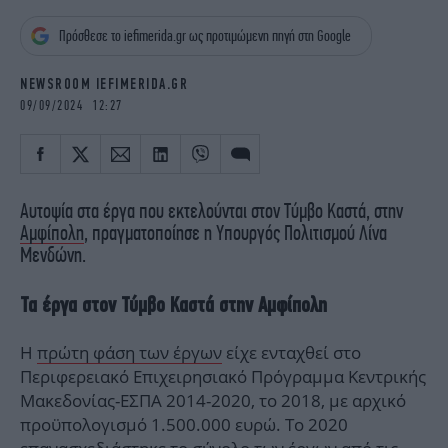
iBOOKS
ΖΩΔΙΑ
Πρόσθεσε το iefimerida.gr ως προτιμώμενη πηγή στη Google
OSCARS
THE OCEAN
MEDIA
ELAMEFORA
NEWSROOM IEFIMERIDA.GR
09/09/2024 12:27
NEWSLETTER
Αυτοψία στα έργα που εκτελούνται στον Τύμβο Καστά, στην
Αμφίπολη
, πραγματοποίησε η Υπουργός Πολιτισμού Λίνα
Μενδώνη.
Τα έργα στον Τύμβο Καστά στην Αμφίπολη
Η
πρώτη φάση των έργων
είχε ενταχθεί στο
Περιφερειακό Επιχειρησιακό Πρόγραμμα Κεντρικής
Μακεδονίας-ΕΣΠΑ 2014-2020, το 2018, με αρχικό
προϋπολογισμό 1.500.000 ευρώ. Το 2020