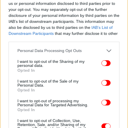
us or personal information disclosed to third parties prior to
your opt-out. You may separately opt-out of the further
Οι μαρμάρινες Σφίγγες, στον Τύμβο Καστά
disclosure of your personal information by third parties on the
IAB’s list of downstream participants. This information may
also be disclosed by us to third parties on the
IAB’s List of
Στο ταφικό μνημείο πραγματοποιήθηκαν
Downstream Participants
that may further disclose it to other
καθαρισμοί των επιφανειών, πληρώσεις των
third parties.
ρωγμών, καθώς και ανατάξεις των μαρμάρινων
θραυσμάτων, τα οποία είχαν αποκολληθεί.
Please note that this website/app uses one or more Google
Personal Data Processing Opt Outs
services and may gather and store information including but
Αφαιρέθηκαν τα ικριώματα από το χώρο με το
not limited to your visit or usage behaviour. You may click to
I want to opt-out of the Sharing of my
ψηφιδωτό της Αρπαγής της Περσεφόνης και
personal data.
grant or deny consent to Google and its third-party tags to
ολοκληρώνεται ο καθαρισμός του ψηφιδωτού.
Opted In
use your data for below specified purposes in below Google
consent section.
I want to opt-out of the Sale of my
Personal Data.
Opted In
I want to opt-out of processing my
Personal Data for Targeted Advertising.
Opted In
I want to opt-out of Collection, Use,
Retention, Sale, and/or Sharing of my