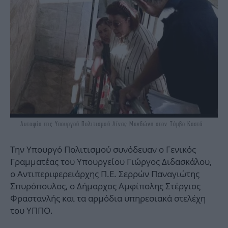
Αυτοψία της Υπουργού Πολιτισμού Λίνας Μενδώνη στον Τύμβο Καστά
Την Υπουργό Πολιτισμού συνόδευαν ο Γενικός
Γραμματέας του Υπουργείου Γιώργος Διδασκάλου,
ο Αντιπεριφερειάρχης Π.Ε. Σερρών Παναγιώτης
Σπυρόπουλος, ο Δήμαρχος Αμφίπολης Στέργιος
Φραστανλής και τα αρμόδια υπηρεσιακά στελέχη
του ΥΠΠΟ.