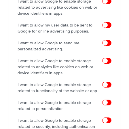
I want to allow Google to enable storage
related to advertising like cookies on web or
device identifiers in apps.
I want to allow my user data to be sent to
Google for online advertising purposes.
I want to allow Google to send me
personalized advertising.
I want to allow Google to enable storage
Ανάμεσα στις παραστάσεις που αποκαλύφθηκαν
related to analytics like cookies on web or
device identifiers in apps.
βρίσκεται μια Νηριίδα καθήμενη σε θαλάσσιο
άλογο. Οι αρχαιολόγοι αποκάλυψαν επίσης ζώα,
I want to allow Google to enable storage
ζωγραφισμένα σε έντονα χρώματα, κυρίως
related to functionality of the website or app.
πουλερικά και φαίνεται ότι οι πάπιες που
απεικονίζονται καταναλώνονταν με κρασί ή ζεστά
I want to allow Google to enable storage
ποτά. Ανάμεσα στις πολύτιμες παραστάσεις
related to personalization.
βρέθηκαν και υπόλοιπα τροφίμων τα οποία θα
I want to allow Google to enable storage
μπορούσαν να δώσουν πολύτιμες πληροφορίες για
related to security, including authentication