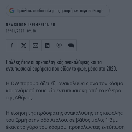
iBOOKS
ΖΩΔΙΑ
Πρόσθεσε το iefimerida.gr ως προτιμώμενη πηγή στη Google
OSCARS
THE OCEAN
MEDIA
ELAMEFORA
NEWSROOM IEFIMERIDA.GR
09/01/2021 09:38
NEWSLETTER
Πολλες ήταν οι αρχαιολογικές ανακαλύψεις και τα
εντυπωσιακά ευρήματα που είδαν το φως, μέσα στο 2020.
Η DW παρουσιάζει έξι ανακαλύψεις ανά τον κόσμο
και ανάμεσά τους μία εντυπωσιακή από το κέντρο
της Αθήνας.
Η είδηση της πρόσφατης
ανακάλυψης της κεφαλής
του Ερμή στην οδό Αιόλου
, σε βάθος μόλις 1,3μ.,
έκανε το γύρο του κόσμου, προκαλώντας εντύπωση