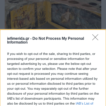
iefimerida.gr -
Do Not Process My Personal
Information
Βρέθηκε στην Πομπηία ένα άθικτο «θερμοπωλείο» -Ένα αρχαίο fast
If you wish to opt-out of the sale, sharing to third parties, or
food για κρέας, κρασί και ζεστά ποτά
processing of your personal or sensitive information for
targeted advertising by us, please use the below opt-out
Ένα… φαστφουντάδικο στην Πομπηία
section to confirm your selection. Please note that after your
opt-out request is processed you may continue seeing
Λίγο πριν τα Χριστούγεννα αρχαιολόγοι που
interest-based ads based on personal information utilized by
εργάζονται σε ανασκαφές στην Πομπηία
us or personal information disclosed to third parties prior to
ανακάλυψαν ένα αρχαίο… φαστφουντάδικο,
your opt-out. You may separately opt-out of the further
κάνοντας έτσι την πιο αξιοπερίεργη ανακάλυψη της
disclosure of your personal information by third parties on the
IAB’s list of downstream participants. This information may
χρονιάς. Το μενού εμπεριείχε μεταξύ άλλων
also be disclosed by us to third parties on the
IAB’s List of
γαστρονομικές λιχουδιές με πάπια ή κοτόπουλο.