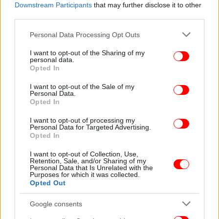
Downstream Participants
that may further disclose it to other
third parties.
Please note that this website/app uses one or more Google
Personal Data Processing Opt Outs
services and may gather and store information including but
not limited to your visit or usage behaviour. You may click to
I want to opt-out of the Sharing of my
personal data.
grant or deny consent to Google and its third-party tags to
Opted In
use your data for below specified purposes in below Google
consent section.
I want to opt-out of the Sale of my
Personal Data.
Opted In
I want to opt-out of processing my
Personal Data for Targeted Advertising.
Opted In
I want to opt-out of Collection, Use,
Retention, Sale, and/or Sharing of my
Personal Data that Is Unrelated with the
Purposes for which it was collected.
Opted Out
Google consents