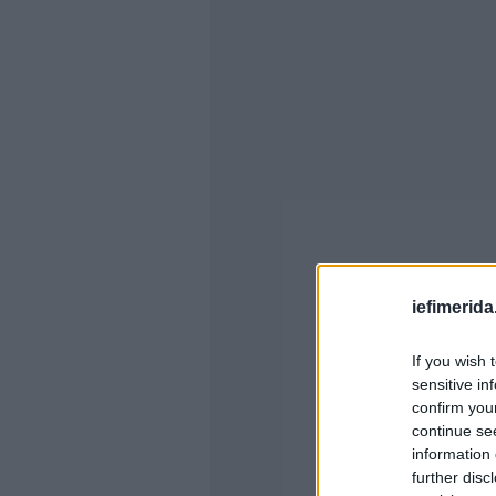
iefimerida
If you wish 
sensitive in
confirm you
continue se
information 
further disc