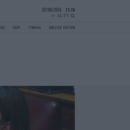
07/08/2026
11:10
34.2°C
ΖΩΗ
ΣΠΟΡ
ΓΥΝΑΙΚΑ
ENGLISH EDITION
ΕΛΛΑΔΑ
ΠΑΝΕΛΛΗΝΙΕΣ
ENGLISH EDITION
TRAVEL
ΟΛΥΜΠΙΑΚΟΙ ΑΓΩΝΕΣ
iAUTOKINITO
ΖΩΔΙΑ
ELAMEFORA