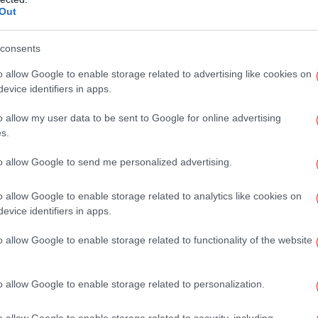
Out
Πι
consents
που
o allow Google to enable storage related to advertising like cookies on
ωνσταντοπούλου και τρεις ακόμα βουλευτές, αποφάσισε
evice identifiers in apps.
o allow my user data to be sent to Google for online advertising
Ιού
s.
to allow Google to send me personalized advertising.
να από τη Βουλή -«Είχε έξαρση του πόνου στη μέση
o allow Google to enable storage related to analytics like cookies on
evice identifiers in apps.
o allow Google to enable storage related to functionality of the website
αξε στη συνέχεια η κ. Κωνσταντοπούλου στον
ε
ργο Λαμπρούλη, ενώ ο κ. Μαρκόπουλος
o allow Google to enable storage related to personalization.
το
ρείο, λέγοντας «μας προσβάλλει, θα το
o allow Google to enable storage related to security, including