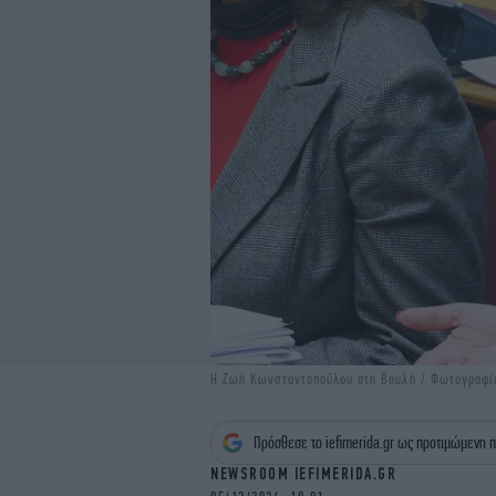
Η Ζωή Κωνσταντοπούλου στη Βουλή / Φωτογραφ
Πρόσθεσε το iefimerida.gr ως προτιμώμενη π
NEWSROOM IEFIMERIDA.GR