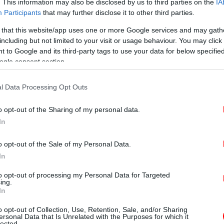
Χατ
. This information may also be disclosed by us to third parties on the
IA
πο
Participants
that may further disclose it to other third parties.
 that this website/app uses one or more Google services and may gath
θερίας ειρωνεύτηκε μάλιστα την εξήγηση
including but not limited to your visit or usage behaviour. You may click 
λής, λέγοντας πως «ο κ. Τασούλας, εκτός
 to Google and its third-party tags to use your data for below specifi
Το
ενημέρωσε για το πρόβλημα με τη μέση του
ogle consent section.
καλ
ολόγος», επικαλούμενη πάλι όσα είπε ο
αστυνομικό. Επανέλαβε, μάλιστα, τις
l Data Processing Opt Outs
Στη... μαραθώνια παρέμβασή της, η κα
Γν
 όταν άκουσε μια διαμαρτυρία από κάποια
o opt-out of the Sharing of my personal data.
In
o opt-out of the Sale of my Personal Data.
τε εσείς;» ρώτησε επιθετικά προς τα έδρανα
συ
In
ότατα στη βουλευτή Καρδίτσας Ασημίνα
ετά έστρεψε τα πυρά της στον βουλευτή Κ.
to opt-out of processing my Personal Data for Targeted
ing.
τίας: «Σας είπα προσωπικά, θέλετε να το
In
σαν και εσάς δεν θα γίνω ποτέ και
Σ
o opt-out of Collection, Use, Retention, Sale, and/or Sharing
φέ
ός τους στέλνει στο τέλος εκεί ακριβώς
ersonal Data that Is Unrelated with the Purposes for which it
lected.