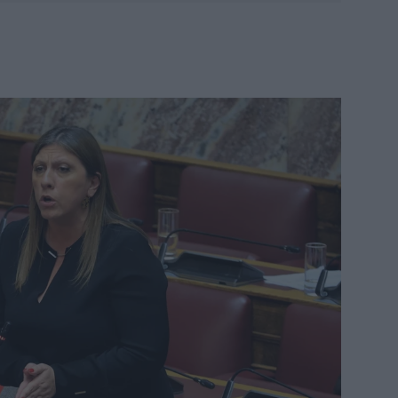
κα
Μπ
το
Β
Νε
συμ
Vo