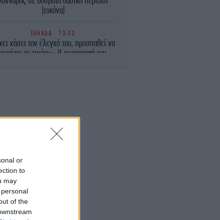
κάνναβης σε δύσβατη δασική περιοχή
[εικόνα]
ΕΛΛΑΔΑ
13:32
χει χάσει τον έλεγχό του, προσπαθεί να
γυρίσει το τιμόνι»: Η περιγραφή του
δηγού του φορτηγού για το τροχαίο-σοκ
στις Σέρρες
ΟΙΚΟΝΟΜΙΑ
13:31
ύρκος αναλυτής: Γι' αυτούς τους λόγους
 Τούρκοι προτιμούν να κάνουν διακοπές
στα ελληνικά νησιά
ΕΛΛΑΔΑ
13:30
ωτιά στο Ρέθυμνο: Οι τέσσερις ήρωες
sonal or
υ έσωσαν 100 ανθρώπους με τα σκάφη
ection to
υς -«Φωτεινό παράδειγμα η ανιδιοτελής
ou may
προσφορά τους»
 personal
out of the
ΠΟΛΙΤΙΚΗ
13:20
 downstream