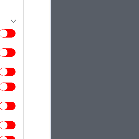
Ζαμπούνη
TRAVEL
12:50
λότος αποκαλύπτει το μεγαλύτερο λάθος
 κάνουν οι επιβάτες πριν από μια πτήση
ΟΙΚΟΝΟΜΙΑ
12:47
ΕΛΣΤΑΤ: Στο 3,4% ο πληθωρισμός τον
λιο - Έριξε ταχύτητα κατά μία μονάδα σε
σχέση με τον Ιούνιο
ΓΥΝΑΙΚΑ
12:38
Η Μαίρη Συνατσάκη δοκιμάζει ένα νέο
είδος γυμναστικής λίγο πριν τα 42 -Η
απαιτητική προπόνηση [εικόνα]
ΕΛΛΑΔΑ
12:38
«Φεύγω με την καρδιά γεμάτη
υγνωμοσύνη»: Ολοκληρώθηκε η θητεία
υ πρέσβη του Ισραήλ στην Ελλάδα, Νόαμ
Κατζ