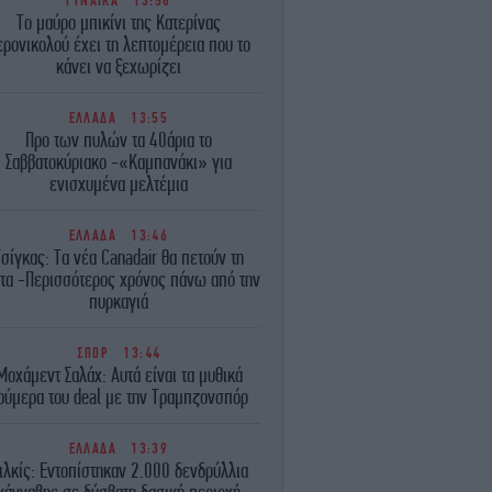
ΓΥΝΑΙΚΑ
13:58
Το μαύρο μπικίνι της Κατερίνας
ερονικολού έχει τη λεπτομέρεια που το
κάνει να ξεχωρίζει
ΕΛΛΑΔΑ
13:55
Προ των πυλών τα 40άρια το
Σαββατοκύριακο -«Καμπανάκι» για
ενισχυμένα μελτέμια
ΕΛΛΑΔΑ
13:46
Τσίγκας: Τα νέα Canadair θα πετούν τη
τα -Περισσότερος χρόνος πάνω από την
πυρκαγιά
ΣΠΟΡ
13:44
Μοχάμεντ Σαλάχ: Αυτά είναι τα μυθικά
ούμερα του deal με την Τραμπζονσπόρ
ΕΛΛΑΔΑ
13:39
ιλκίς: Εντοπίστηκαν 2.000 δενδρύλλια