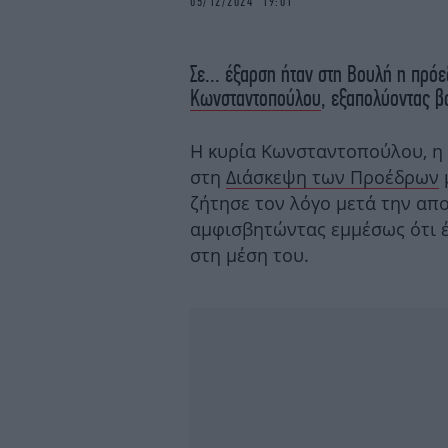
05/12/2024 19:01
Σε... έξαρση ήταν στη Βουλή η πρ
Κωνσταντοπούλου
, εξαπολύοντας β
Η κυρία Κωνσταντοπούλου, η 
στη
Διάσκεψη των Προέδρων
ζήτησε τον λόγο μετά την α
αμφισβητώντας εμμέσως ότι 
στη μέση του.