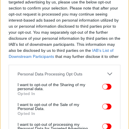
targeted advertising by us, please use the below opt-out
Τέλος υποστηρίζουν: «Αξίζει να σημειωθεί ότι η
section to confirm your selection. Please note that after your
κυβέρνηση του ΣΥΡΙΖΑ, αφουγκραζόμενη τις
opt-out request is processed you may continue seeing
ανάγκες της Τοπικής Αυτοδιοίκησης, ξεκίνησε μετά
interest-based ads based on personal information utilized by
από πολλά χρόνια μόνιμες προσλήψεις με την 3Κ
us or personal information disclosed to third parties prior to
your opt-out. You may separately opt-out of the further
και, κυρίως, ότι έβγαλε τη χώρα από τη μέγγενη των
disclosure of your personal information by third parties on the
μνημονίων που οι πολιτικές της ΝΔ μας είχαν
IAB’s list of downstream participants. This information may
οδηγήσει, ώστε, σήμερα, έστω και καθυστερημένα
also be disclosed by us to third parties on the
IAB’s List of
μετά από τρία χρόνια να μπορεί να προχωράει σε
Downstream Participants
that may further disclose it to other
προσλήψεις και να μπορεί να πανηγυρίζει γι' αυτές,
third parties.
ενώ πριν μερικά χρόνια είναι οι ίδιοι, οι οποίοι
Please note that this website/app uses one or more Google
Personal Data Processing Opt Outs
πανηγύριζαν για τις απολύσεις στους δήμους».
services and may gather and store information including but
not limited to your visit or usage behaviour. You may click to
I want to opt-out of the Sharing of my
personal data.
ΟΛΕΣ ΟΙ ΕΙΔΗΣΕΙΣ
grant or deny consent to Google and its third-party tags to
Opted In
use your data for below specified purposes in below Google
Η αντίδραση της Τουρκίας στην ομιλία Μητσοτάκη: Δεν
consent section.
I want to opt-out of the Sale of my
αμφισβητούμε την ακεραιότητα της Ελλάδας, εκείνη μας
Personal Data.
Opted In
απειλεί
Τουρισμός: Χρονιά ρεκόρ φέτος -Ποια ελληνικά νησιά
I want to opt-out of processing my
«βούλιαξαν», οι πληρότητες σε 12 hot προορισμούς
Personal Data for Targeted Advertising.