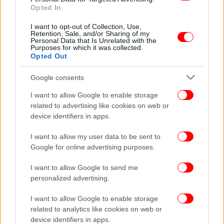
Opted In
«Ο ανατριχιαστικός Τζο»: Νέος σάλος με δήλωση
Μπάιντεν: «Εκείνη ήταν 12 ετών, εγώ 30»-Χαμός στα
I want to opt-out of Collection, Use,
Retention, Sale, and/or Sharing of my
social [βίντεο]
Personal Data that Is Unrelated with the
Purposes for which it was collected.
Opted Out
Ακολουθήστε το
στο Google News
και μάθετε
Google consents
πρώτοι όλες τις ειδήσεις
I want to allow Google to enable storage
Δείτε όλες τις τελευταίες
Ειδήσεις
από την Ελλάδα και τον Κόσμο,
related to advertising like cookies on web or
στο
device identifiers in apps.
I want to allow my user data to be sent to
ΔΙΑΒΑΣΤΕ ΠΕΡΙΣΣΟΤΕΡΑ
ΣΥΡΙΖΑ
ΡΟΥΣΦΈΤΙΑ
ΟΤΑ
ΕΝΊΣΧΥΣΗ
Google for online advertising purposes.
ΚΏΣΤΑΣ ΖΑΧΑΡΙΆΔΗΣ
I want to allow Google to send me
personalized advertising.
I want to allow Google to enable storage
related to analytics like cookies on web or
device identifiers in apps.