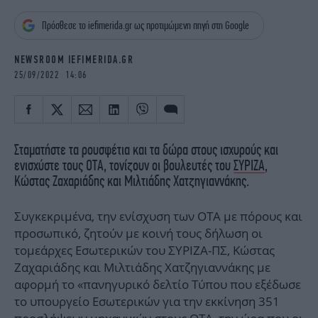
iBOOKS
ΖΩΔΙΑ
Πρόσθεσε το iefimerida.gr ως προτιμώμενη πηγή στη Google
OSCARS
THE OCEAN
MEDIA
ELAMEFORA
NEWSROOM IEFIMERIDA.GR
25/09/2022 14:06
NEWSLETTER
Σταματήστε τα ρουσφέτια και τα δώρα στους ισχυρούς και
ενισχύστε τους ΟΤΑ, τονίζουν οι βουλευτές του
ΣΥΡΙΖΑ
,
Κώστας Ζαχαριάδης και Μιλτιάδης Χατζηγιαννάκης.
Συγκεκριμένα, την ενίσχυση των ΟΤΑ με πόρους και
προσωπικό, ζητούν με κοινή τους δήλωση οι
τομεάρχες Εσωτερικών του ΣΥΡΙΖΑ-ΠΣ, Κώστας
Ζαχαριάδης και Μιλτιάδης Χατζηγιαννάκης με
αφορμή το «πανηγυρικό δελτίο Τύπου που εξέδωσε
το υπουργείο Εσωτερικών για την εκκίνηση 351