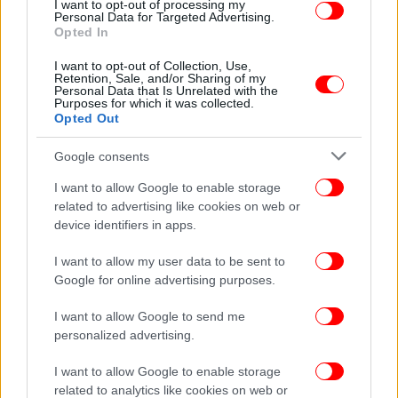
I want to opt-out of processing my
8.000 ευρώ στις 27/10/2023
Personal Data for Targeted Advertising.
Opted In
Σε μια περίοδο που τα υπουργεία αγοράζουν δύο
I want to opt-out of Collection, Use,
Retention, Sale, and/or Sharing of my
χαλιά με τίμημα 17.980 ευρώ, ο ΣΥΡΙΖΑ ξόδεψε για
Personal Data that Is Unrelated with the
τις δημοτικές εκλογές του δήμου της Αθήνας
Purposes for which it was collected.
Opted Out
33.000 ευρώ.
Google consents
Όποιος γνωρίζει από εκλογές σε μεγάλους Δήμους
I want to allow Google to enable storage
και ιδιαίτερα του Δήμου Αθηναίων, αντιλαμβάνεται
related to advertising like cookies on web or
ότι για μια τέτοια καμπάνια αποτελεί το minimum
device identifiers in apps.
των δαπανών που μπορεί να κάνει ένας πολιτικός
φορέας για να οργανώσει εκδηλώσεις και να
I want to allow my user data to be sent to
εκτυπώσει προεκλογικό υλικό.
Google for online advertising purposes.
I want to allow Google to send me
personalized advertising.
I want to allow Google to enable storage
related to analytics like cookies on web or