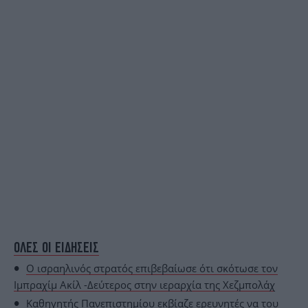
ΟΛΕΣ ΟΙ ΕΙΔΗΣΕΙΣ
Ο ισραηλινός στρατός επιβεβαίωσε ότι σκότωσε τον
Ιμπραχίμ Ακίλ -Δεύτερος στην ιεραρχία της Χεζμπολάχ
Καθηγητής Πανεπιστημίου εκβίαζε ερευνητές να του