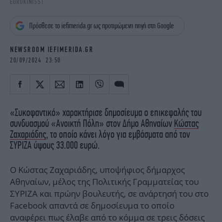
EUROKINISSI
iBOOKS
ΖΩΔΙΑ
OSCARS
THE OCEAN
Πρόσθεσε το iefimerida.gr ως προτιμώμενη πηγή στη Google
MEDIA
ELAMEFORA
NEWSROOM IEFIMERIDA.GR
NEWSLETTER
20/09/2024 23:50
«Συκοφαντικό» χαρακτήρισε δημοσίευμα ο επικεφαλής του
συνδυασμού «Ανοικτή Πόλη» στον Δήμο Αθηναίων
Κώστας
Ζαχαριάδης
, το οποίο κάνει λόγο για εμβάσματα από τον
ΣΥΡΙΖΑ ύψους 33.000 ευρώ.
Ο Κώστας Ζαχαριάδης, υποψήφιος δήμαρχος
Αθηναίων, μέλος της Πολιτικής Γραμματείας του
ΣΥΡΙΖΑ και πρώην βουλευτής, σε ανάρτησή του στο
Facebook απαντά σε δημοσίευμα το οποίο
αναφέρει πως έλαβε από το κόμμα σε τρεις δόσεις