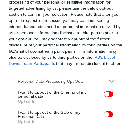
processing of your personal or sensitive information for
targeted advertising by us, please use the below opt-out
section to confirm your selection. Please note that after your
opt-out request is processed you may continue seeing
interest-based ads based on personal information utilized by
us or personal information disclosed to third parties prior to
your opt-out. You may separately opt-out of the further
Ο ΣΥΡΙΖΑ Προοδευτική Συμμαχία που, με απόφαση
disclosure of your personal information by third parties on the
της Πολιτικής Γραμματείας στις αρχές Αυγούστου
IAB’s list of downstream participants. This information may
έθεσε επικεφαλής της «Ανοιχτής Πόλης» τον Κώστα
also be disclosed by us to third parties on the
IAB’s List of
Downstream Participants
that may further disclose it to other
Ζαχαριάδη, μετέφερε στον λογαριασμό τρία
third parties.
εμβάσματα συνολικού ύψους 33.000 ευρώ,
προκειμένου να καλυφθούν οι δαπάνες της
Please note that this website/app uses one or more Google
Personal Data Processing Opt Outs
εκλογικής περιόδου.
services and may gather and store information including but
not limited to your visit or usage behaviour. You may click to
I want to opt-out of the Sharing of my
personal data.
grant or deny consent to Google and its third-party tags to
Όλες οι συναλλαγές αυτές έχουν γίνει από την
Opted In
use your data for below specified purposes in below Google
Εθνική Τράπεζα και συγκεκριμένα, σε τρεις δόσεις
consent section.
I want to opt-out of the Sale of my
των:
Personal Data.
15.000 ευρώ στις 04/10/2023
Opted In
10.000 ευρώ στις 11/10/2023