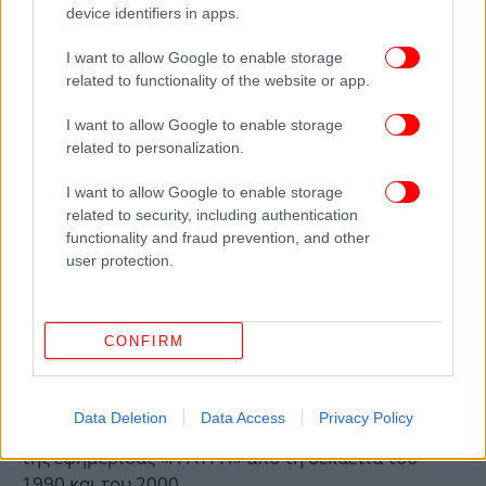
device identifiers in apps.
I want to allow Google to enable storage
related to functionality of the website or app.
I want to allow Google to enable storage
related to personalization.
I want to allow Google to enable storage
related to security, including authentication
functionality and fraud prevention, and other
Ως βουλευτής του ΣΥΡΙΖΑ Προοδευτική Συμμαχία
user protection.
την περίοδο 2019-2023 συνεισέφερα στο
κομματικό ταμείο -όχι με δάνειο, αλλά με εισφορές-
πάνω από 100.000 ευρώ (εκατό χιλιάδες ευρώ).
CONFIRM
Επίσης, είμαι συνδρομητής της εφημερίδας «Η
ΑΥΓΗ» από το 2002 έως σήμερα και για τους ακόμα
παλαιότερους δε, να μην λησμονηθεί ότι ο πατέρας
Data Deletion
Data Access
Privacy Policy
μου μετείχε στις αυξήσεις του μετοχικού κεφαλαίου
της εφημερίδας «Η ΑΥΓΗ» από τη δεκαετία του
1990 και του 2000.