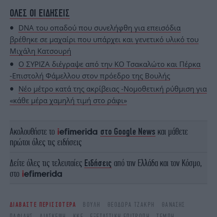
ΟΛΕΣ ΟΙ ΕΙΔΗΣΕΙΣ
DNA του οπαδού που συνελήφθη για επεισόδια
βρέθηκε σε μαχαίρι που υπάρχει και γενετικό υλικό του
Μιχάλη Κατσουρή
Ο ΣΥΡΙΖΑ διέγραψε από την ΚΟ Τσακαλώτο και Πέρκα
-Επιστολή Φάμελλου στον πρόεδρο της Βουλής
Νέο μέτρο κατά της ακρίβειας -Νομοθετική ρύθμιση για
«κάθε μέρα χαμηλή τιμή στο ράφι»
Ακολουθήστε το
στο Google News
και μάθετε
πρώτοι όλες τις ειδήσεις
Δείτε όλες τις τελευταίες
Ειδήσεις
από την Ελλάδα και τον Κόσμο,
στο
ΔΙΑΒΑΣΤΕ ΠΕΡΙΣΣΟΤΕΡΑ
ΒΟΥΛΉ
ΘΕΟΔΏΡΑ ΤΖΆΚΡΗ
ΘΑΝΆΣΗΣ
ΠΑΦΊΛΗΣ
ΔΙΆΣΚΕΨΗ
ΚΚΕ
ΕΞΕΤΑΣΤΙΚΉ ΕΠΙΤΡΟΠΉ
ΤΈΜΠΗ