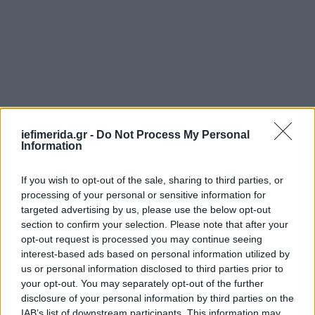
iefimerida.gr -
Do Not Process My Personal
Information
If you wish to opt-out of the sale, sharing to third parties, or
processing of your personal or sensitive information for
ΠΟΛΙΤΙΚΗ
13/11/2023 15:24
targeted advertising by us, please use the below opt-out
ΠΑΣΟΚ: Πρόταση για προανακριτική για τα Τέμπη-Παράβαση
section to confirm your selection. Please note that after your
καθήκοντος και απιστία για Καραμανλή, παράβαση καθήκοντος
opt-out request is processed you may continue seeing
για Σπίρτζη
interest-based ads based on personal information utilized by
us or personal information disclosed to third parties prior to
your opt-out. You may separately opt-out of the further
Από την πλευρά του, το ΠΑΣΟΚ κατέθεσε σήμερα
disclosure of your personal information by third parties on the
πρόταση για σύσταση Ειδικής Κοινοβουλευτικής
IAB’s list of downstream participants. This information may