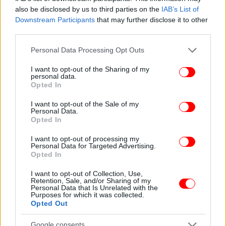
Επιτροπής για τη διενέργεια προκαταρκτικής
also be disclosed by us to third parties on the
IAB’s List of
εξέτασης για τα Τέμπη και προτείνεται η
Downstream Participants
that may further disclose it to other
third parties.
διερεύνηση ενδεχόμενων ποινικών ευθυνών των
πρώην υπουργών Κώστα Καραμανλή της ΝΔ και
Please note that this website/app uses one or more Google
Personal Data Processing Opt Outs
Χρήστου Σπίρτζη από τον ΣΥΡΙΖΑ. Για τον κ.
services and may gather and store information including but
Καραμανλή προτείνεται να διερευνηθούν
not limited to your visit or usage behaviour. You may click to
I want to opt-out of the Sharing of my
personal data.
grant or deny consent to Google and its third-party tags to
ενδεχόμενες ποινικές ευθύνες για τα αδικήματα της
Opted In
use your data for below specified purposes in below Google
απιστίας και της παράβασης καθήκοντος. Για τον κ.
consent section.
I want to opt-out of the Sale of my
Σπίρτζη το αδίκημα αφορά μόνο την παράβαση
Personal Data.
καθήκοντος.
Opted In
I want to opt-out of processing my
ΣΥΡΙΖΑ και ΠΑΣΟΚ εστιάζουν στην ανάγκη να
Personal Data for Targeted Advertising.
Opted In
διεξαχθεί προκαταρκτική εξέταση, ωστόσο δεν είναι
ξεκάθαρο τι θα πράξουν στην ψηφοφορία της
I want to opt-out of Collection, Use,
Τετάρτης.
Retention, Sale, and/or Sharing of my
Personal Data that Is Unrelated with the
Purposes for which it was collected.
Opted Out
Υπέρ της πρότασης του ΚΚΕ, πάντως, αναμένεται να
τοποθετηθούν η Ελληνική Λύση και η Πλεύση
Google consents