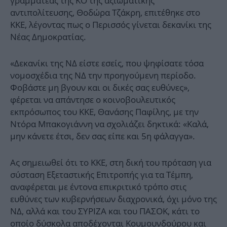
γραμματέας της ΚΟ της αξιωματικής
αντιπολίτευσης, Θοδώρα Τζάκρη, επιτέθηκε στο
ΚΚΕ, λέγοντας πως ο Περισσός γίνεται δεκανίκι της
Νέας Δημοκρατίας.
«Δεκανίκι της ΝΔ είστε εσείς, που ψηφίσατε τόσα
νομοσχέδια της ΝΔ την προηγούμενη περίοδο.
Φοβάστε μη βγουν και οι δικές σας ευθύνες»,
φέρεται να απάντησε ο κοινοβουλευτικός
εκπρόσωπος του ΚΚΕ, Θανάσης Παφίλης, με την
Ντόρα Μπακογιάννη να σχολιάζει δηκτικά: «Καλά,
μην κάνετε έτσι, δεν σας είπε και 5η φάλαγγα».
Ας σημειωθεί ότι το ΚΚΕ, στη δική του πρόταση για
σύσταση Εξεταστικής Επιτροπής για τα Τέμπη,
αναφέρεται με έντονα επικριτικό τρόπο στις
ευθύνες των κυβερνήσεων διαχρονικά, όχι μόνο της
ΝΔ, αλλά και του ΣΥΡΙΖΑ και του ΠΑΣΟΚ, κάτι το
οποίο δύσκολα αποδέχονται Κουμουνδούρου και