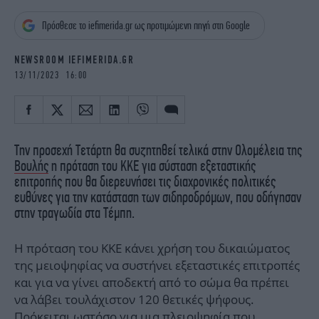
iBOOKS
ΖΩΔΙΑ
Πρόσθεσε το iefimerida.gr ως προτιμώμενη πηγή στη Google
OSCARS
THE OCEAN
MEDIA
ELAMEFORA
NEWSROOM IEFIMERIDA.GR
13/11/2023 16:00
NEWSLETTER
Την προσεχή Τετάρτη θα συζητηθεί τελικά στην Ολομέλεια της
Βουλής
η πρόταση του ΚΚΕ για σύσταση εξεταστικής
επιτροπής που θα διερευνήσει τις διαχρονικές πολιτικές
ευθύνες για την κατάσταση των σιδηροδρόμων, που οδήγησαν
στην τραγωδία στα Τέμπη.
Η πρόταση του ΚΚΕ κάνει χρήση του δικαιώματος
της μειοψηφίας να συστήνει εξεταστικές επιτροπές
και για να γίνει αποδεκτή από το σώμα θα πρέπει
να λάβει τουλάχιστον 120 θετικές ψήφους.
Πρόκειται ωστόσο για μια πλειοψηφία που