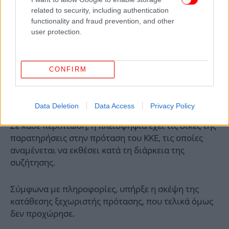
related to security, including authentication
functionality and fraud prevention, and other
user protection.
CONFIRM
Data Deletion
Data Access
Privacy Policy
Σε κάθε περίπτωση, η πλειοψηφία έχει τις δικές της
παρατηρήσεις στην πρόταση του ΚΚΕ, τις οποίες
αναμένεται να εκθέσει κατά τη διάρκεια της
συζήτησης.
Σύμφωνα με πληροφορίες, υπήρξε η σκέψη της
κατάθεσης ξεχωριστής πρότασης, που τελικά όμως
δεν προχώρησε.