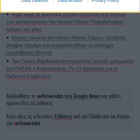
Data Deletion
Data Access
Privacy Policy
ΟΛΕΣ ΟΙ ΕΙΔΗΣΕΙΣ
Καρέ καρέ σε φωτό και βίντεο η επίθεση στο δείπνο
των ανταποκριτών του Λευκού Οίκου -Πυροβολισμοί,
τρόμος και χάος
Σκηνές πανικού στο πλοίο «Νήσος Σάμος»: Επιβάτες
άναψαν τσιγάρο και ενεργοποιήθηκε το σύστημα
πυρόσβεσης [βίντεο]
Τον Γιάννη Βαρδακαστάνη προτείνει για νέο γραμματέα
του ΠΑΣΟΚ ο Ανδρουλάκης -Τα 23 πρόσωπα για το
Πολιτικό Συμβούλιο
Ακολουθήστε το
στο Google News
και μάθετε
πρώτοι όλες τις ειδήσεις
Δείτε όλες τις τελευταίες
Ειδήσεις
από την Ελλάδα και τον Κόσμο,
στο