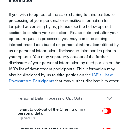
Information
αρχή του πολέμου. «Η συνταγή μας παραμένει
σταθερή: Όσο η οικονομία πηγαίνει καλύτερα από
If you wish to opt-out of the sale, sharing to third parties, or
τις προβλέψεις, τόσο το πλεόνασμα θα επιστρέφει
processing of your personal or sensitive information for
στους πολίτες και κυρίως στους πιο αδύναμους»,
targeted advertising by us, please use the below opt-out
έγραψε στην κυριακάτικη ανάρτησή του ο κ.
section to confirm your selection. Please note that after your
Μητσοτάκης.
opt-out request is processed you may continue seeing
interest-based ads based on personal information utilized by
us or personal information disclosed to third parties prior to
Η κυβέρνηση προσπαθεί να κατευνάσει εσωκομματικές
your opt-out. You may separately opt-out of the further
εντάσεις πριν το «restart»
disclosure of your personal information by third parties on the
IAB’s list of downstream participants. This information may
Στην επιχείρηση «restart» της κυβέρνησης
also be disclosed by us to third parties on the
IAB’s List of
εκτιμήθηκε ότι η συνεδρίαση της κοινοβουλευτικής
Downstream Participants
that may further disclose it to other
third parties.
ομάδας την Πέμπτη και οι διαφαινόμενες γκρίνιες
και η κριτική από βουλευτές θα επιβράδυναν την
Please note that this website/app uses one or more Google
Personal Data Processing Opt Outs
προσπάθεια. Το θετικό momentum που επιχειρεί
services and may gather and store information including but
να στήσει θα υπονομευόταν από εσωκομματικές
not limited to your visit or usage behaviour. You may click to
I want to opt-out of the Sharing of my
personal data.
έριδες και η ατζέντα που προσπαθεί να χτίσει θα
grant or deny consent to Google and its third-party tags to
Opted In
use your data for below specified purposes in below Google
θόλωνε. Εξ ου και αποφασίστηκε η αναβολή της για
consent section.
I want to opt-out of the Sale of my