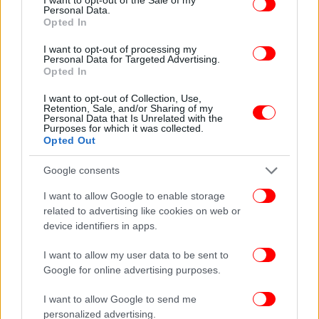
μία εβδομάδα μετά, στις 7 Μαΐου. Μέχρι τότε,
Personal Data.
πιστεύουν στο κυβερνητικό επιτελείο ότι με το
Opted In
απαραίτητο «μασάζ» στους βουλευτές θα πέσουν οι
I want to opt-out of processing my
τόνοι και μπορεί να μη λείψουν οι αιχμές από τις
Personal Data for Targeted Advertising.
τοποθετήσεις τους, όμως η συνεδρίαση θα γίνει σε
Opted In
πιο ήπιους τόνους.
I want to opt-out of Collection, Use,
Retention, Sale, and/or Sharing of my
Personal Data that Is Unrelated with the
Purposes for which it was collected.
Opted Out
Google consents
I want to allow Google to enable storage
related to advertising like cookies on web or
device identifiers in apps.
I want to allow my user data to be sent to
Google for online advertising purposes.
I want to allow Google to send me
personalized advertising.