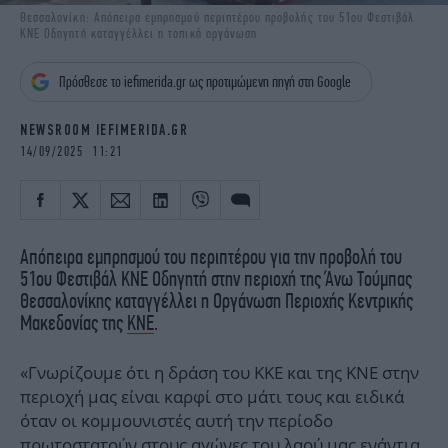
iBOOKS
ΖΩΔΙΑ
Θεσσαλονίκη: Απόπειρα εμπρησμού περιπτέρου προβολής του 51ου Φεστιβάλ
ΚΝΕ Οδηγητή καταγγέλλει η τοπική οργάνωση
OSCARS
THE OCEAN
MEDIA
ELAMEFORA
Πρόσθεσε το iefimerida.gr ως προτιμώμενη πηγή στη Google
NEWSLETTER
NEWSROOM IEFIMERIDA.GR
14/09/2025 11:21
Απόπειρα εμπρησμού του περιπτέρου για την προβολή του
51ου Φεστιβάλ ΚΝΕ Οδηγητή στην περιοχή της Άνω Τούμπας
Θεσσαλονίκης καταγγέλλει η Οργάνωση Περιοχής Κεντρικής
Μακεδονίας της
ΚΝΕ
.
«Γνωρίζουμε ότι η δράση του ΚΚΕ και της ΚΝΕ στην
περιοχή μας είναι καρφί στο μάτι τους και ειδικά
όταν οι κομμουνιστές αυτή την περίοδο
πρωτοστατούν στους αγώνες του λαού μας ενάντια