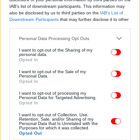
χώρους του 51ου φεστιβάλ ΚΝΕ- Οδηγητή, ότι από
IAB’s list of downstream participants. This information may
τις πρώτες μέρες της νέας σχολικής χρονιάς, το
also be disclosed by us to third parties on the
IAB’s List of
κάλεσμα της ΚΝΕ έχει πλατιά απήχηση, ειδικά στα
Downstream Participants
that may further disclose it to other
σχολεία της Τούμπας» επισημαίνεται.
third parties.
Please note that this website/app uses one or more Google
Personal Data Processing Opt Outs
«Τέτοιες ενέργειες, που μόνο στόχο έχουν να
services and may gather and store information including but
τρομοκρατήσουν και να φοβίσουν το λαό και τη
not limited to your visit or usage behaviour. You may click to
I want to opt-out of the Sharing of my
personal data.
νεολαία, έχει αποδειχτεί ξανά και ξανά, ότι θα
grant or deny consent to Google and its third-party tags to
Opted In
use your data for below specified purposes in below Google
πέσουν στο κενό» υπογραμμίζεται, μεταξύ άλλων,
consent section.
στην ανακοίνωση της Οργάνωσης Περιοχής
I want to opt-out of the Sale of my
Personal Data.
Κεντρικής Μακεδονίας της ΚΝΕ.
Opted In
I want to opt-out of processing my
Personal Data for Targeted Advertising.
Ακολουθήστε το
στο Google News
και μάθετε
Opted In
πρώτοι όλες τις ειδήσεις
I want to opt-out of Collection, Use,
Δείτε όλες τις τελευταίες
Ειδήσεις
από την Ελλάδα και τον Κόσμο,
Retention, Sale, and/or Sharing of my
Personal Data that Is Unrelated with the
στο
Purposes for which it was collected.
Opted Out