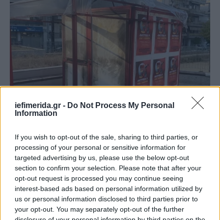
iefimerida.gr -
Do Not Process My Personal
Information
If you wish to opt-out of the sale, sharing to third parties, or
processing of your personal or sensitive information for
Το περίπτερο της ΚΝΕ -Φωτογραφία: Voria.gr
targeted advertising by us, please use the below opt-out
section to confirm your selection. Please note that after your
«Τους ενοχλεί που η ΚΝΕ πρωτοστατεί στους
opt-out request is processed you may continue seeing
νεανικούς αγώνες, στους μαθητές και στους
interest-based ads based on personal information utilized by
us or personal information disclosed to third parties prior to
φοιτητές. Δεν αντέχουν, ότι σε λίγες μέρες δεκάδες
your opt-out. You may separately opt-out of the further
χιλιάδες λαού και νεολαίας θα πλημυρίσουν τους
disclosure of your personal information by third parties on the