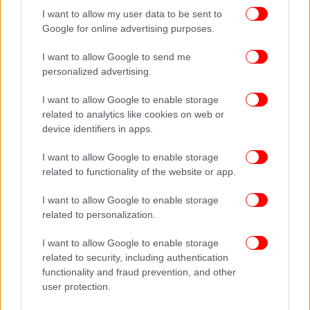
βρέθηκαν να συμμετέχουν στην εκλογική
I want to allow my user data to be sent to
διαδικασία ΜΗ μέλη του κόμματος σε ποσοστό άνω
Google for online advertising purposes.
του 10%».
I want to allow Google to send me
Καταλήγοντας, ο ΣΥΡΙΖΑ τονίζει: « Δυστυχώς
personalized advertising.
υπήρξαν και μεμονωμένες περιπτώσεις
I want to allow Google to enable storage
προπηλακισμού συντρόφων και συντροφισσών σε
related to analytics like cookies on web or
σημείο άσκησης βίας προς μέλη του κόμματος όταν
device identifiers in apps.
προσήλθαν να ασκήσουν το εκλογικό τους
δικαίωμα».
I want to allow Google to enable storage
related to functionality of the website or app.
ΟΛΕΣ ΟΙ ΕΙΔΗΣΕΙΣ
I want to allow Google to enable storage
related to personalization.
ΣΥΡΙΖΑ: Κύμα παραιτήσεων από θέσεις ευθύνης -Λευκή
απεργία από βουλευτές που στηρίζουν Κασσελάκη, δεν
I want to allow Google to enable storage
φεύγουν ακόμη
related to security, including authentication
Έκτακτο δελτίο επιδείνωσης του καιρού από την ΕΜΥ
functionality and fraud prevention, and other
-Έρχονται βροχές, καταιγίδες και κεραυνοί τις επόμενες
user protection.
ώρες