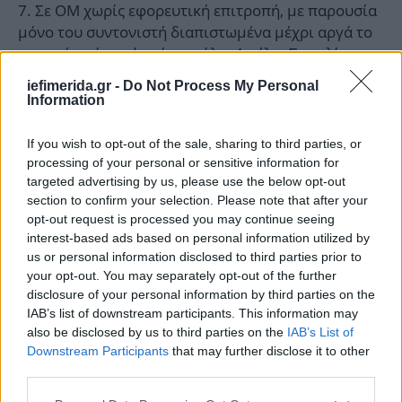
Σε ΟΜ χωρίς εφορευτική επιτροπή, με παρουσία
μόνο του συντονιστή διαπιστωμένα μέχρι αργά το
μεσημέρι είχαν ψηφίσει μόλις 4 μέλη. Στον λίγο
χρόνο που απέμενε μέχρι το κλείσιμο της κάλπης
iefimerida.gr -
Do Not Process My Personal
φέρονται να προσήλθαν να ψηφίσουν περισσότερα
Information
από 100 μέλη, ποσοστό άνω του 50%, ενώ σε έλεγχο
που έγινε στον κατάλογο των ψηφισάντων μεγάλος
If you wish to opt-out of the sale, sharing to third parties, or
αριθμός είτε δεν ήταν μέλη του ΣΥΡΙΖΑ-ΠΣ είτε
processing of your personal or sensitive information for
ανήκαν σε άλλες ΟΜ.
targeted advertising by us, please use the below opt-out
section to confirm your selection. Please note that after your
Καταγράφηκαν περιπτώσεις όπου υπήρξε
opt-out request is processed you may continue seeing
αλφαβητικός κατάλογος ψηφισάντων, δηλαδή
interest-based ads based on personal information utilized by
εμφανίζονται οι ψηφοφόροι να προσήλθαν για να
us or personal information disclosed to third parties prior to
ψηφίσουν με απόλυτη αλφαβητική σειρά, πράγμα
your opt-out. You may separately opt-out of the further
αδύνατο να συμβεί και, επιπλέον, χωρίς υπογραφές
disclosure of your personal information by third parties on the
και χωρίς καταβολή του αντιτίμου.
IAB’s list of downstream participants. This information may
Εστάλησαν πρακτικά στα οποία Εκλεγμένοι
also be disclosed by us to third parties on the
IAB’s List of
Downstream Participants
that may further disclose it to other
Σύνεδροι ΔΕΝ είναι μέλη του ΣΥΡΙΖΑ ΠΣ και
third parties.
επιπλέον συμμετείχαν στην ψηφοφορία άτομα που
ΔΕΝ ήταν μέλη του κόμματος (σε ποσοστά που
Please note that this website/app uses one or more Google