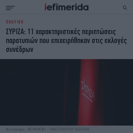
ΠΟΛΙΤΙΚΗ
ΕΙΔΗΣΕΙΣ
ΠΟΛΙΤΙΚΗ
ΣΥΡΙΖΑ: 11 χαρακτηριστικές περιπτώσεις
NON PAPER
ΕΛΛΑΔΑ
παρατυπιών που επιχειρήθηκαν στις εκλογές
ΟΙΚΟΝΟΜΙΑ
ΚΟΣΜΟΣ
συνέδρων
ΠΟΛΙΤΙΣΜΟΣ
ΠΑΝΕΛΛΗΝΙΕΣ
ΖΩΗ
ΣΠΟΡ
ΓΥΝΑΙΚΑ
ENGLISH EDITION
ΠΟΛΗ
STORIES
ΕΚΛΟΓΕΣ
TRAVEL
ΤΕΧΝΟΛΟΓΙΑ
ΥΓΕΙΑ
DESIGN
ΟΛΥΜΠΙΑΚΟΙ ΑΓΩΝΕΣ
EURO
GREEN
PODCAST
iAUTOKINITO
iOPINIONS
iGASTRONOMIE
Φωτογραφία: INTIMENEWS / ΑΝΑΣΤΟΠΟΥΛΟΥ ΒΑΣΙΛΙΚΗ