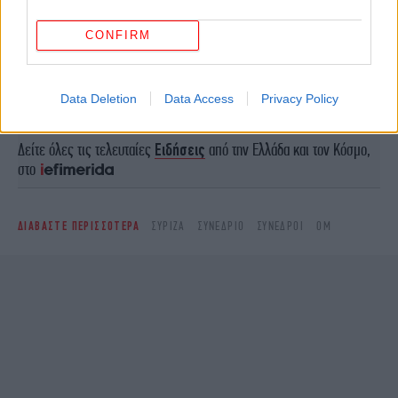
Ερντογάν-Τραμπ μίλησαν στο τηλέφωνο και συμμετείχε
και ο Έλον Μασκ
CONFIRM
Ακολουθήστε το
στο Google News
και μάθετε
Data Deletion
Data Access
Privacy Policy
πρώτοι όλες τις ειδήσεις
Δείτε όλες τις τελευταίες
Ειδήσεις
από την Ελλάδα και τον Κόσμο,
στο
ΔΙΑΒΑΣΤΕ ΠΕΡΙΣΣΟΤΕΡΑ
ΣΥΡΙΖΑ
ΣΥΝΈΔΡΙΟ
ΣΎΝΕΔΡΟΙ
ΟΜ