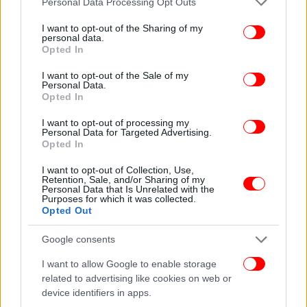
Personal Data Processing Opt Outs
άγγιξαν το 20%).
services and may gather and store information including but
Πραγματοποιήθηκαν εκλογές σε χώρους που
not limited to your visit or usage behaviour. You may click to
I want to opt-out of the Sharing of my
personal data.
grant or deny consent to Google and its third-party tags to
είτε δεν ανακοινώθηκαν, είτε διενεργήθηκαν σε
Opted In
use your data for below specified purposes in below Google
ιδιωτικούς χώρους παρά τις υποδείξεις της
consent section.
I want to opt-out of the Sale of my
Κεντρικής Οργανωτικής Επιτροπής Συνεδρίου και
Personal Data.
των Νομαρχιακών Επιτροπών να γίνουν εκλογές
Opted In
στα γραφεία του κόμματος ή σε δημόσιους χώρους
I want to opt-out of processing my
που ήταν διαπιστωμένα διαθέσιμοι.
Personal Data for Targeted Advertising.
Συνδυαστικές περιπτώσεις των ανωτέρω:
Opted In
Ενδεικτικά αναφέρεται ότι σε μεγάλη Οργάνωση
I want to opt-out of Collection, Use,
Μελών της Αθήνας, ΔΕΝ συμπεριλήφθηκε στο
Retention, Sale, and/or Sharing of my
Personal Data that Is Unrelated with the
ψηφοδέλτιο υποψηφιότητα συνέδρου παρά την
Purposes for which it was collected.
έγκυρη, γραπτή δήλωση υποψηφιότητας. Μέλος της
Opted Out
Εφορευτικής Επιτροπής ΔΕΝ ήταν μέλος της
Google consents
συγκεκριμένης Οργάνωσης. Από τους 5
εκλεγμένους συνέδρους οι 3 ΔΕΝ ήταν μέλη της ΟΜ
I want to allow Google to enable storage
και οι άλλοι 2 ΔΕΝ ήταν ΟΥΤΕ μέλη του ΣΥΡΙΖΑ ΠΣ.
related to advertising like cookies on web or
Τέλος, στην ίδια ΟΜ στη λίστα των ψηφισάντων
device identifiers in apps.