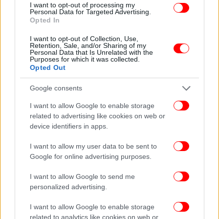
I want to opt-out of processing my
Ένα κομμάτι των προεδρικών προωθεί τον
Personal Data for Targeted Advertising.
, παρά το γεγονός ότι δεν
Διονύση Τεμπονέρα
Opted In
είναι βουλευτής – με ό,τι αυτό συνεπάγεται με την
I want to opt-out of Collection, Use,
«λειψή» εκπροσώπηση του ΣΥΡΙΖΑ στη Βουλή επί
Retention, Sale, and/or Sharing of my
Personal Data that Is Unrelated with the
μία ολόκληρη τετραετία.
Purposes for which it was collected.
Opted Out
Ένα άλλο κομμάτι στηρίζει την υποψηφιότητα της
Google consents
, η οποία θέλει να κάνει come back
Ρένας Δούρου
και να αξιοποιήσει την δεύτερη θέση που κατέκτησε
I want to allow Google to enable storage
στην Κεντρική Επιτροπή, πίσω από την Έφη
related to advertising like cookies on web or
Αχτσιόγλου.
device identifiers in apps.
I want to allow my user data to be sent to
Τέλος, ορισμένοι αρχίζουν να «καλοβλέπουν» μια
Google for online advertising purposes.
υποψηφιότητα της
η οποία,
Όλγας Γεροβασίλη
παρότι «προεδρική», διατηρεί διατασική
I want to allow Google to send me
διεισδυτικότητα.
personalized advertising.
I want to allow Google to enable storage
Σήμερα στις 17:00 θα συνεδριάσει διαδικτυακά η
related to analytics like cookies on web or