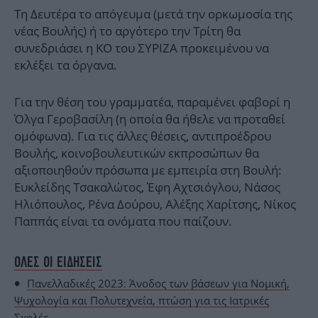
Τη Δευτέρα το απόγευμα (μετά την ορκωμοσία της
νέας Βουλής) ή το αργότερο την Τρίτη θα
συνεδριάσει η ΚΟ του ΣΥΡΙΖΑ προκειμένου να
εκλέξει τα όργανα.
Για την θέση του γραμματέα, παραμένει φαβορί η
Όλγα Γεροβασίλη (η οποία θα ήθελε να προταθεί
ομόφωνα). Για τις άλλες θέσεις, αντιπροέδρου
Βουλής, κοινοβουλευτικών εκπροσώπων θα
αξιοποιηθούν πρόσωπα με εμπειρία στη Βουλή:
Ευκλείδης Τσακαλώτος, Έφη Αχτσιόγλου, Νάσος
Ηλιόπουλος, Ρένα Δούρου, Αλέξης Χαρίτσης, Νίκος
Παππάς είναι τα ονόματα που παίζουν.
ΟΛΕΣ ΟΙ ΕΙΔΗΣΕΙΣ
Πανελλαδικές 2023: Άνοδος των βάσεων για Νομική,
Ψυχολογία και Πολυτεχνεία, πτώση για τις Ιατρικές
Σχολές