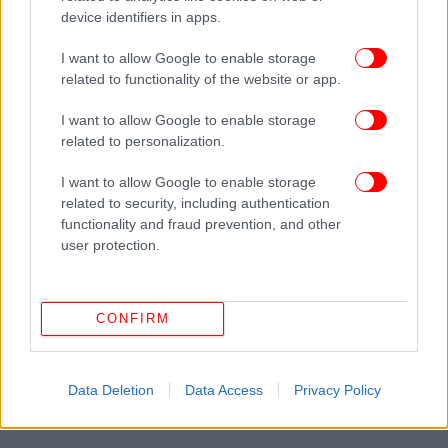
«
» με στόχο να καταλήξει σε αποφάσεις
Ομπρέλα
device identifiers in apps.
και στη γραμμή που θα ακολουθήσει. Σε πρώτη
φάση διαμηνύουν ότι δεν προτίθενται να δεχθούν
I want to allow Google to enable storage
related to functionality of the website or app.
μη κοινοβουλευτικό υποψήφιο.
I want to allow Google to enable storage
Οι 53+ θα αποφασίσουν ίσως σήμερα ποιον θα
related to personalization.
στηρίξουν για την ηγεσία. Έχουν ήδη προκρίνει την
υποψηφιότητα του
,
I want to allow Google to enable storage
Ευκλείδη Τσακαλώτου
related to security, including authentication
ωστόσο απ’ ό,τι φαίνεται τα δεδομένα θα αλλάξουν
functionality and fraud prevention, and other
αν η
ανακοινώσει την
Έφη Αχτσιόγλου
user protection.
υποψηφιότητά της και ο πρώην τσάρος -λογικά-- θα
παραμερίσει για να περάσει η τομεάρχης
Οικονομικών του ΣΥΡΙΖΑ.
CONFIRM
Data Deletion
Data Access
Privacy Policy