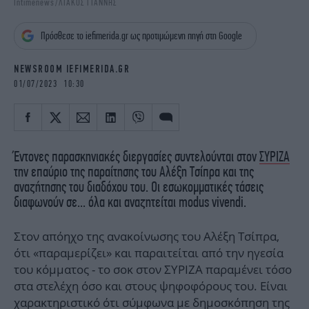
Intimenews/ΛΙΑΚΟΣ ΓΙΑΝΝΗΣ
iBOOKS
ΖΩΔΙΑ
OSCARS
THE OCEAN
Πρόσθεσε το iefimerida.gr ως προτιμώμενη πηγή στη Google
MEDIA
ELAMEFORA
NEWSROOM IEFIMERIDA.GR
NEWSLETTER
01/07/2023 10:30
Έντονες παρασκηνιακές διεργασίες συντελούνται στον
ΣΥΡΙΖΑ
την επαύριο της παραίτησης του Αλέξη Τσίπρα και της
αναζήτησης του διαδόχου του. Οι εσωκομματικές τάσεις
διαφωνούν σε... όλα και αναζητείται modus vivendi.
Στον απόηχο της ανακοίνωσης του Αλέξη Τσίπρα,
ότι «παραμερίζει» και παραιτείται από την ηγεσία
του κόμματος - το σοκ στον ΣΥΡΙΖΑ παραμένει τόσο
στα στελέχη όσο και στους ψηφοφόρους του. Είναι
χαρακτηριστικό ότι σύμφωνα με
δημοσκόπηση της