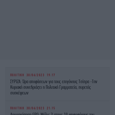
ΠΟΛΙΤΙΚΗ
30/06/2023 19:17
ΣΥΡΙΖΑ: Ώρα αποφάσεων για τους επιγόνους Τσίπρα -Την
Κυριακή συνεδριάζει η Πολιτική Γραμματεία, πυρετός
συσκέψεων
ΠΟΛΙΤΙΚΗ
30/06/2023 21:15
Δημοσκόπηση GPO: Μόλις 2 στους 10 ψηφοφόρους του