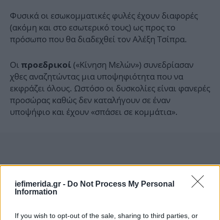
Φυσικά οι εσωκομματικές φυλές έχουν διαφορές
(ακόμη και στο εσωτερικό τους) ως προς το
πρόσωπο που θα διαδεχθεί τον Αλέξη Τσίπρα.
Οι
(«Κίνηση Μελών») συνεδρίασαν
προεδρικοί
χθες αναζητώντας μια υποψηφιότητα που να
εκφράζει όλους. Ωστόσο οι δυσκολίες είναι φανερές
προσώρας καθώς δεν καταλήγουν σε έναν
υποψήφιο και έχουν «σπάσει σε κομμάτια».
iefimerida.gr -
Do Not Process My Personal
Information
If you wish to opt-out of the sale, sharing to third parties, or