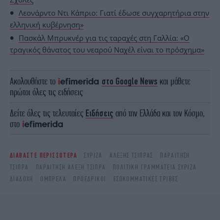
Λεονάρντο Ντι Κάπριο: Γιατί έδωσε συγχαρητήρια στην
ελληνική κυβέρνηση
»
Πασκάλ Μπρυκνέρ για τις ταραχές στη Γαλλία: «Ο
τραγικός θάνατος του νεαρού Ναχέλ είναι το πρόσχημα»
Ακολουθήστε το
στο Google News
και μάθετε
πρώτοι όλες τις ειδήσεις
Δείτε όλες τις τελευταίες
Ειδήσεις
από την Ελλάδα και τον Κόσμο,
στο
ΔΙΑΒΑΣΤΕ ΠΕΡΙΣΣΟΤΕΡΑ
ΣΥΡΙΖΑ
ΑΛΈΞΗΣ ΤΣΊΠΡΑΣ
ΠΑΡΑΊΤΗΣΗ
ΤΣΊΠΡΑ
ΠΑΡΑΙΤΗΣΗ ΑΛΕΞΗ ΤΣΙΠΡΑ
ΠΟΛΙΤΙΚΉ ΓΡΑΜΜΑΤΕΊΑ ΣΥΡΙΖΑ
ΔΙΑΔΟΧΉ
ΟΜΠΡΈΛΑ
ΠΡΟΕΔΡΙΚΟΊ
ΕΣΩΚΟΜΜΑΤΙΚΈΣ ΤΡΙΒΈΣ