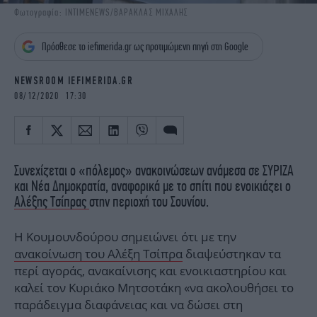
iBOOKS
ΖΩΔΙΑ
Φωτογραφία: INTIMENEWS/ΒΑΡΑΚΛΑΣ ΜΙΧΑΛΗΣ
OSCARS
THE OCEAN
Πρόσθεσε το iefimerida.gr ως προτιμώμενη πηγή στη Google
MEDIA
ELAMEFORA
NEWSROOM IEFIMERIDA.GR
NEWSLETTER
08/12/2020 17:30
Συνεχίζεται ο «πόλεμος» ανακοινώσεων ανάμεσα σε ΣΥΡΙΖΑ
και Νέα Δημοκρατία, αναφορικά με το σπίτι που ενοικιάζει ο
Αλέξης Τσίπρας
στην περιοχή του Σουνίου.
Η Κουμουνδούρου σημειώνει ότι με την
ανακοίνωση του Αλέξη Τσίπρα
διαψεύστηκαν τα
περί αγοράς, ανακαίνισης και ενοικιαστηρίου και
καλεί τον Κυριάκο Μητσοτάκη «να ακολουθήσει το
παράδειγμα διαφάνειας και να δώσει στη