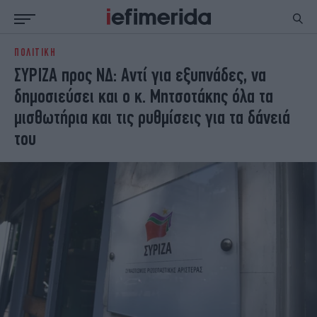
ΠΟΛΙΤΙΚΗ
ΕΙΔΗΣΕΙΣ
ΠΟΛΙΤΙΚΗ
ΣΥΡΙΖΑ προς ΝΔ: Αντί για εξυπνάδες, να
NON PAPER
ΕΛΛΑΔΑ
δημοσιεύσει και ο κ. Μητσοτάκης όλα τα
ΟΙΚΟΝΟΜΙΑ
ΚΟΣΜΟΣ
μισθωτήρια και τις ρυθμίσεις για τα δάνειά
ΠΟΛΙΤΙΣΜΟΣ
ΠΑΝΕΛΛΗΝΙΕΣ
του
ΖΩΗ
ΣΠΟΡ
ΓΥΝΑΙΚΑ
ENGLISH EDITION
ΠΟΛΗ
STORIES
ΕΚΛΟΓΕΣ
TRAVEL
ΤΕΧΝΟΛΟΓΙΑ
ΥΓΕΙΑ
DESIGN
ΟΛΥΜΠΙΑΚΟΙ ΑΓΩΝΕΣ
EURO
GREEN
PODCAST
iAUTOKINITO
iOPINIONS
iGASTRONOMIE