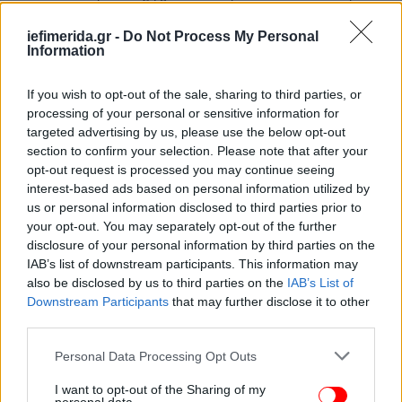
εκατομμυρίων, η δήθεν ανακαίνιση εκατομμυρίων,
το δήθεν ανύπαρκτο ενοικιαστήριο και ό,τι άλλη
iefimerida.gr -
Do Not Process My Personal
συκοφαντία εκστόμισαν για να αλλάξει η ατζέντα
Information
από τη δραματική αποτυχία διαχείρισης της
πανδημίας, τώρα που με λίγα λόγια οι συκοφάντες
If you wish to opt-out of the sale, sharing to third parties, or
βουλιάζουν στη λάσπη τους, η Ν.Δ. και ο κ.
processing of your personal or sensitive information for
Μητσοτάκης, που τα ενορχήστρωσαν
targeted advertising by us, please use the below opt-out
section to confirm your selection. Please note that after your
καθοδηγώντας τα γνωστά δημοσιογραφικά
opt-out request is processed you may continue seeing
πιστόλια, ψάχνουν να βρουν δικαιολογίες. Τώρα
interest-based ads based on personal information utilized by
όμως είναι η ώρα της αλήθειας και της δικαιοσύνης.
us or personal information disclosed to third parties prior to
your opt-out. You may separately opt-out of the further
Αντί για εξυπνάδες, περιμένουμε από τον κ.
disclosure of your personal information by third parties on the
IAB’s list of downstream participants. This information may
Μητσοτάκη να ακολουθήσει το παράδειγμα
also be disclosed by us to third parties on the
IAB’s List of
διαφάνειας και να δώσει στη δημοσιότητα όλα τα
Downstream Participants
that may further disclose it to other
μισθωτήρια συμβόλαια που τον αφορούν,
third parties.
συμπεριλαμβανομένου του ρετιρέ στο οποίο
διαμένει στον Λυκαβηττό, τα έξοδα συντήρησης των
Please note that this website/app uses one or more Google
Personal Data Processing Opt Outs
services and may gather and store information including but
32 ακινήτων που έχει στην κατοχή του και όλα τα
not limited to your visit or usage behaviour. You may click to
I want to opt-out of the Sharing of my
στοιχεία μαζί με τις σχετικές ρυθμίσεις