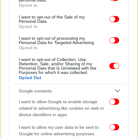
personal data.
grant or deny consent to Google and its third-party tags to
αποπληρωμής για τα δάνεια ύψους 1,5 εκατ. που
Opted In
use your data for below specified purposes in below Google
είναι στο όνομά του.
consent section.
I want to opt-out of the Sale of my
Personal Data.
Opted In
ΟΛΕΣ ΟΙ ΕΙΔΗΣΕΙΣ
I want to opt-out of processing my
Κορωνοϊός: Πώς είναι η ζωή στην Ουχάν σήμερα, έναν
Personal Data for Targeted Advertising.
χρόνο μετά το ξέσπασμα της πανδημίας -Πλανόδιοι,
Opted In
κλόουν στους δρόμους
I want to opt-out of Collection, Use,
Πέτσας: Η διαχείριση της κρίσης είναι η νέα
Retention, Sale, and/or Sharing of my
Personal Data that Is Unrelated with the
κανονικότητα
Purposes for which it was collected.
Opted Out
Ο Τσίπρας δημοσίευσε το μισθωτήριο του σπιτιού στο
Σούνιο -Πληρώνει «ενοίκιο 500 ευρώ τον μήνα»
Google consents
Εντατικολόγος ιδιωτικής κλινικής των Αθηνών πήγε
εθελόντρια στο νοσοκομείο Γιαννιτσών και περιγράφει
I want to allow Google to enable storage
related to advertising like cookies on web or
τον «πόλεμο» στις ΜΕΘ
device identifiers in apps.
I want to allow my user data to be sent to
Ακολουθήστε το
στο Google News
και μάθετε
Google for online advertising purposes.
πρώτοι όλες τις ειδήσεις