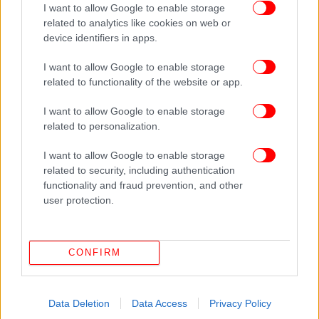
I want to allow Google to enable storage
ΟΛΕΣ ΟΙ ΕΙΔΗΣΕΙΣ
related to analytics like cookies on web or
Στο αρχείο η δικογραφία για τα πόθεν έσχες του Γιάννη
device identifiers in apps.
Παναγόπουλου
I want to allow Google to enable storage
Καταγγελία-σοκ κατά καθηγητή στην Κόρινθο: Για
related to functionality of the website or app.
προσβολή γενετήσιας αξιοπρέπειας μαθήτριάς του
Το δραματικό ηχητικό της σύγκρουσης αεροπλάνου-
I want to allow Google to enable storage
πυροσβεστικού στο LaGuardia -«Τα έκανα θάλασσα»,
related to personalization.
παραδέχεται ο ελεγκτής
I want to allow Google to enable storage
related to security, including authentication
Ακολουθήστε το
στο Google News
και μάθετε
functionality and fraud prevention, and other
πρώτοι όλες τις ειδήσεις
user protection.
Δείτε όλες τις τελευταίες
Ειδήσεις
από την Ελλάδα και τον Κόσμο,
στο
CONFIRM
ΔΙΑΒΑΣΤΕ ΠΕΡΙΣΣΟΤΕΡΑ
ΚΥΡΙΆΚΟΣ ΜΗΤΣΟΤΆΚΗΣ
ΚΥΣΕΑ
ΜΈΣΗ
Data Deletion
Data Access
Privacy Policy
ΑΝΑΤΟΛΉ