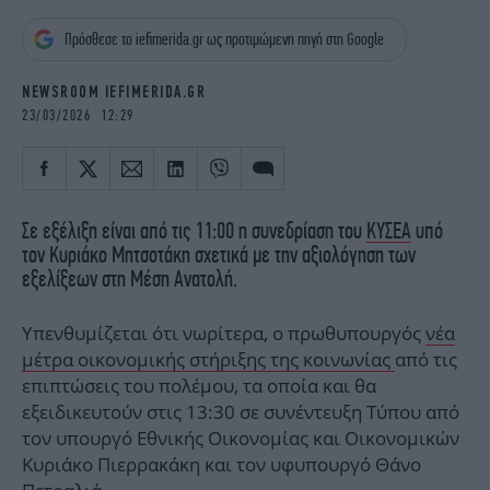
iBOOKS
ΖΩΔΙΑ
Πρόσθεσε το iefimerida.gr ως προτιμώμενη πηγή στη Google
OSCARS
THE OCEAN
MEDIA
ELAMEFORA
NEWSROOM IEFIMERIDA.GR
23/03/2026 12:29
NEWSLETTER
Σε εξέλιξη είναι από τις 11:00 η συνεδρίαση του
ΚΥΣΕΑ
υπό
τον Κυριάκο Μητσοτάκη σχετικά με την αξιολόγηση των
εξελίξεων στη Μέση Ανατολή.
Υπενθυμίζεται ότι νωρίτερα, ο πρωθυπουργός
νέα
μέτρα οικονομικής στήριξης της κοινωνίας
από τις
επιπτώσεις του πολέμου, τα οποία και θα
εξειδικευτούν στις 13:30 σε συνέντευξη Τύπου από
τον υπουργό Εθνικής Οικονομίας και Οικονομικών
Κυριάκο Πιερρακάκη και τον υφυπουργό Θάνο