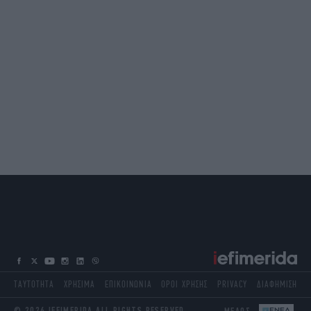
ΤΑΥΤΟΤΗΤΑ
ΧΡΗΣΙΜΑ
ΕΠΙΚΟΙΝΩΝΙΑ
ΟΡΟΙ ΧΡΗΣΗΣ
PRIVACY
ΔΙΑΦΗΜΙΣΗ
© 2026 IEFIMERIDA ALL RIGHTS RESERVED
ΜΕΛΟΣ