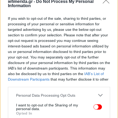
iefimerida.gr -
Do Not Process My Personal
Information
ΑΠΕ-ΜΠΕ
If you wish to opt-out of the sale, sharing to third parties, or
processing of your personal or sensitive information for
ΟΛΕΣ ΟΙ ΕΙΔΗΣΕΙΣ
targeted advertising by us, please use the below opt-out
Live εικόνα από τη Μητρόπολη: Τελευταίο αντίο στη
section to confirm your selection. Please note that after your
opt-out request is processed you may continue seeing
Μαρινέλλα, σε λίγο η κηδεία -«Αθάνατη», φώναζαν
interest-based ads based on personal information utilized by
Οι ΗΠΑ χτύπησαν με διατρητικές βόμβες 900 κιλών
us or personal information disclosed to third parties prior to
αποθήκες πυρομαχικών στο Ισφαχάν, στο Ιράν -Το βίντεο
your opt-out. You may separately opt-out of the further
Τραμπ
disclosure of your personal information by third parties on the
Η κακοκαιρία Erminio «κοκκίνισε» την Αττική και τη
IAB’s list of downstream participants. This information may
also be disclosed by us to third parties on the
IAB’s List of
μισή χώρα -Οι περιοχές που θα πέσει πολύ νερό
Downstream Participants
that may further disclose it to other
third parties.
Ακολουθήστε το
στο Google News
και μάθετε
Please note that this website/app uses one or more Google
Personal Data Processing Opt Outs
πρώτοι όλες τις ειδήσεις
services and may gather and store information including but
not limited to your visit or usage behaviour. You may click to
I want to opt-out of the Sharing of my
Δείτε όλες τις τελευταίες
Ειδήσεις
από την Ελλάδα και τον Κόσμο,
personal data.
grant or deny consent to Google and its third-party tags to
Opted In
στο
use your data for below specified purposes in below Google