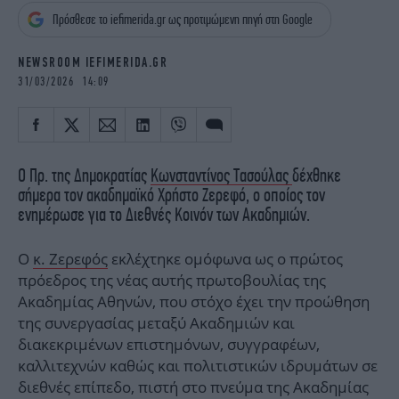
iBOOKS
ΖΩΔΙΑ
Πρόσθεσε το iefimerida.gr ως προτιμώμενη πηγή στη Google
OSCARS
THE OCEAN
MEDIA
ELAMEFORA
NEWSROOM IEFIMERIDA.GR
31/03/2026 14:09
NEWSLETTER
Ο Πρ. της Δημοκρατίας
Κωνσταντίνος Τασούλας
δέχθηκε
σήμερα τον ακαδημαϊκό Χρήστο Ζερεφό, ο οποίος τον
ενημέρωσε για το Διεθνές Κοινόν των Ακαδημιών.
Ο
κ. Ζερεφός
εκλέχτηκε ομόφωνα ως ο πρώτος
πρόεδρος της νέας αυτής πρωτοβουλίας της
Ακαδημίας Αθηνών, που στόχο έχει την προώθηση
της συνεργασίας μεταξύ Ακαδημιών και
διακεκριμένων επιστημόνων, συγγραφέων,
καλλιτεχνών καθώς και πολιτιστικών ιδρυμάτων σε
διεθνές επίπεδο, πιστή στο πνεύμα της Ακαδημίας