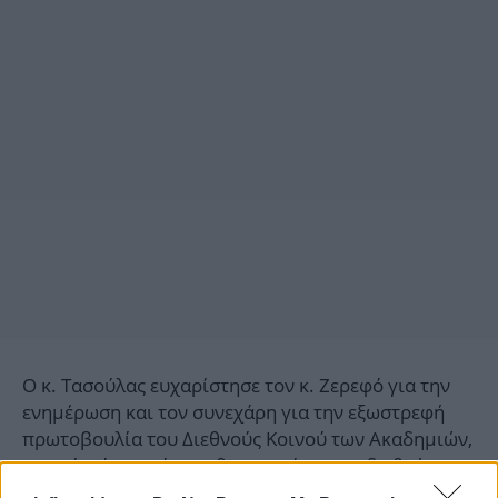
Ο κ. Τασούλας ευχαρίστησε τον κ. Ζερεφό για την
ενημέρωση και τον συνεχάρη για την εξωστρεφή
πρωτοβουλία του Διεθνούς Κοινού των Ακαδημιών,
η οποία, όπως τόνισε, θα ενισχύσει τον διεθνή
επιστημονικό και πολιτιστικό διάλογο.