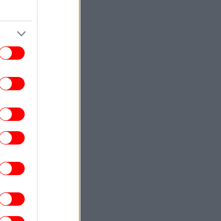
τιμόνι
ΕΛΛΑΔΑ
15:58
ρόστιμο 700 ευρώ σε όσους οδηγούν
όνοι τους στο αυτοκίνητο -Τι άλλαξε με
τον νέο ΚΟΚ
ΠΟΛΙΤΙΚΗ
15:57
Τσουκαλάς: Η κυβέρνηση απέτυχε να
ιοποιήσει κονδύλια 800 εκατ. ευρώ για
την ενεργειακή ανθεκτικότητα
ΤΕΧΝΟΛΟΓΙΑ
15:50
χνητή Νοημοσύνη σχεδιάζει νέους ιούς
αι σοκάρει την επιστημονική κοινότητα
ΕΛΛΑΔΑ
15:47
Ζάκυνθος: Έχουν καταγραφεί τρία
περιστατικά απαντά η ΕΛ.ΑΣ. στις
αταγγελίες Γιαννάκου για 8 βιασμούς
τουριστριών