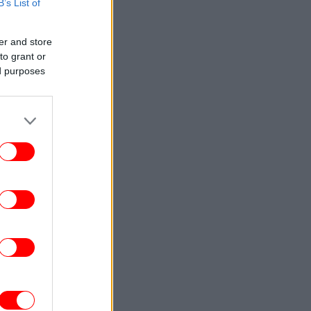
B’s List of
«Θα ανατινάξω τον Μέσι με τέσσερις
όμβες» -Συγκλονιστικές αποκαλύψεις
από το FBI
er and store
to grant or
ΣΠΟΡ
16:15
ed purposes
α κανάλια που θα δείχνουν τις μεγάλες
ποδοσφαιρικές διοργανώσεις
ΓΥΝΑΙΚΑ
16:10
τα 44 της άφησε το cardio και ξεκίνησε
ρη -Οι 6 ασκήσεις που άλλαξαν το σώμα
της
ΚΟΣΜΟΣ
16:09
αραντόνα: Νέα στοιχεία για τον θάνατό
υ -«Δεν αντέχω άλλο, φτάνει» είχε πει
στον μασέρ του μια μέρα πριν πεθάνει
ΕΛΛΑΔΑ
16:00
κρός 52χρονος οδηγός λεωφορείου στο
Αίγιο -Υπέστη καρδιακό επεισόδιο στο