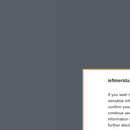
iefimerida
If you wish 
sensitive in
confirm you
continue se
information 
further disc