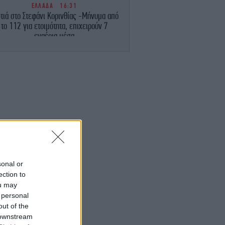
ΕΛΛΑΔΑ
16:31
ιά στο Στεφάνι Κορινθίας -Μήνυμα από
το 112 για ετοιμότητα, επιχειρούν 7
εναέρια μέσα
ΕΛΛΑΔΑ
16:27
Σε κατάσταση Red Code για πυρκαγιές
ιο Κρήτη, Χίος, Σάμος, Ικαρία -Δείτε τον
χάρτη πρόβλεψης κινδύνου
ΣΠΟΡ
16:26
Οι λόγοι που ο Σαλάχ επέλεξε την
Τράμπζονσπορ
ΚΟΣΜΟΣ
16:21
sonal or
ίλερ στην Ουάσιγκτον: Ο Τραμπ διέταξε
ection to
έρευνα για τις διαρροές σχετικά με τα
ou may
αμερικανικά αποθέματα όπλων -«Μας
 personal
κάνουν να φαινόμαστε αδύναμοι»
out of the
 downstream
ΣΠΟΡ
16:19