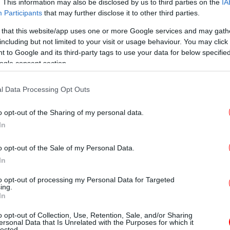
. This information may also be disclosed by us to third parties on the
IA
Participants
that may further disclose it to other third parties.
β
 that this website/app uses one or more Google services and may gath
including but not limited to your visit or usage behaviour. You may click 
 to Google and its third-party tags to use your data for below specifi
Τ
ogle consent section.
l Data Processing Opt Outs
Σ
o opt-out of the Sharing of my personal data.
βά
In
o opt-out of the Sale of my Personal Data.
Μ
In
το
to opt-out of processing my Personal Data for Targeted
ing.
In
Νε
o opt-out of Collection, Use, Retention, Sale, and/or Sharing
ersonal Data that Is Unrelated with the Purposes for which it
lected.