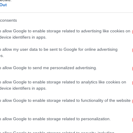
Out
consents
έρθηκε συγκεκριμένα στην επίσκεψη του
Π
μ
κίνο τον Νοέμβριο του 2023 και στην
o allow Google to enable storage related to advertising like cookies on
ιαρκούς Επιτροπής του Εθνικού Λαϊκού
evice identifiers in apps.
ερα στην Αθήνα.
o allow my user data to be sent to Google for online advertising
s.
αξ
ς της Λαϊκής Δημοκρατίας της Κίνας, αφού
to allow Google to send me personalized advertising.
ς Βουλής και τον πρόεδρό της, για την
ινέζου ομολόγου του προέδρου πριν από
o allow Google to enable storage related to analytics like cookies on
ποίθηση ότι η Κινεζική Σχολή Κλασικών
Τε
evice identifiers in apps.
γκαινιάστηκε κατά την επίσημη επίσκεψη, θα
κ
ρίκο ανάπτυξης και συνεργασίας των δύο
o allow Google to enable storage related to functionality of the website
o allow Google to enable storage related to personalization.
κ
o allow Google to enable storage related to security, including