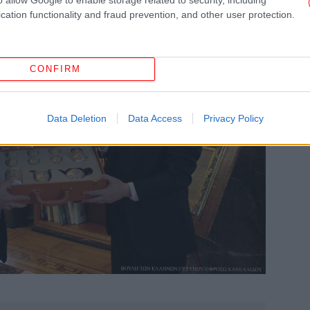
cation functionality and fraud prevention, and other user protection.
«
Σ
σύ
CONFIRM
O
Data Deletion
Data Access
Privacy Policy
δι
χ
εικ
Μέ
κ