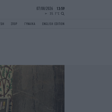
07/08/2026
13:59
35.1°C
ΖΩΗ
ΣΠΟΡ
ΓΥΝΑΙΚΑ
ENGLISH EDITION
ΕΛΛΑΔΑ
ΠΑΝΕΛΛΗΝΙΕΣ
ENGLISH EDITION
TRAVEL
ΟΛΥΜΠΙΑΚΟΙ ΑΓΩΝΕΣ
iAUTOKINITO
ΖΩΔΙΑ
ELAMEFORA