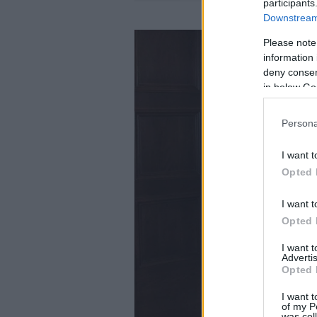
participants
Downstream 
Please note
information 
deny consent
in below Go
Persona
I want t
Opted 
I want t
Opted 
I want 
Advertis
Opted 
I want t
of my P
was col