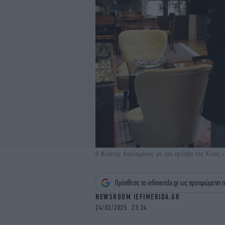
Ο Νικήτας Κακλαμάνης με τον πρέσβη της Κίνας /
Πρόσθεσε το iefimerida.gr ως προτιμώμενη π
NEWSROOM IEFIMERIDA.GR
24/02/2025 23:24