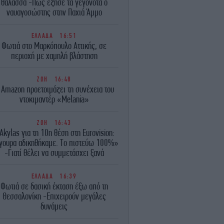
θάλασσα -Πώς έζησε τα γεγονότα ο
ναυαγοσώστης στην Παχιά Άμμο
ΕΛΛΑΔΑ
16:51
Φωτιά στο Μαρκόπουλο Αττικής, σε
περιοχή με χαμηλή βλάστηση
ΖΩΗ
16:48
 Amazon προετοιμάζει τη συνέχεια του
ντοκιμαντέρ «Melania»
ΖΩΗ
16:43
Akylas για τη 10η θέση στη Eurovision:
γουρα αδικηθήκαμε. Το πιστεύω 100%»
-Γιατί θέλει να συμμετάσχει ξανά
ΕΛΛΑΔΑ
16:39
Φωτιά σε δασική έκταση έξω από τη
Θεσσαλονίκη -Επιχειρούν μεγάλες
δυνάμεις