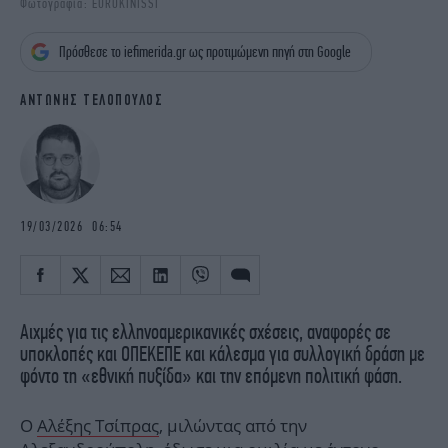
Φωτογραφία: EUROKINISSI
iBOOKS
ΖΩΔΙΑ
OSCARS
THE OCEAN
Πρόσθεσε το iefimerida.gr ως προτιμώμενη πηγή στη Google
MEDIA
ELAMEFORA
ΑΝΤΩΝΗΣ ΤΕΛΟΠΟΥΛΟΣ
NEWSLETTER
19/03/2026 06:54
Αιχμές για τις ελληνοαμερικανικές σχέσεις, αναφορές σε
υποκλοπές και ΟΠΕΚΕΠΕ και κάλεσμα για συλλογική δράση με
φόντο τη «εθνική πυξίδα» και την επόμενη πολιτική φάση.
Ο
Αλέξης Τσίπρας
, μιλώντας από την