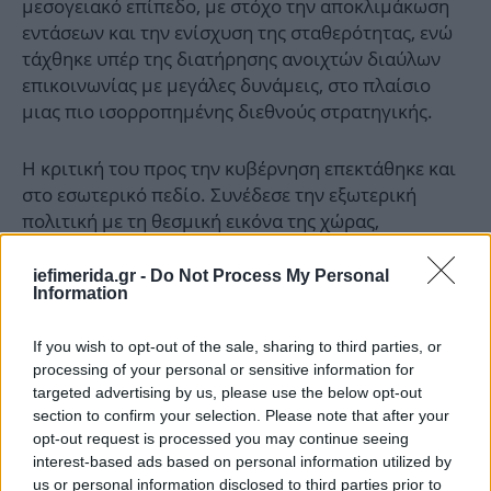
μεσογειακό επίπεδο, με στόχο την αποκλιμάκωση
εντάσεων και την ενίσχυση της σταθερότητας, ενώ
τάχθηκε υπέρ της διατήρησης ανοιχτών διαύλων
επικοινωνίας με μεγάλες δυνάμεις, στο πλαίσιο
μιας πιο ισορροπημένης διεθνούς στρατηγικής.
Η κριτική του προς την κυβέρνηση επεκτάθηκε και
στο εσωτερικό πεδίο. Συνέδεσε την εξωτερική
πολιτική με τη θεσμική εικόνα της χώρας,
υποστηρίζοντας ότι μια Πολιτεία που πλήττεται
από σκάνδαλα και έλλειψη διαφάνειας δεν μπορεί
iefimerida.gr -
Do Not Process My Personal
Information
να είναι αξιόπιστη διεθνώς. Αναφέρθηκε στην
υπόθεση των υποκλοπών, κάνοντας λόγο για ένα
If you wish to opt-out of the sale, sharing to third parties, or
σοβαρό πλήγμα στη δημοκρατική λειτουργία, ενώ
processing of your personal or sensitive information for
ενέταξε και ζητήματα όπως ο ΟΠΕΚΕΠΕ και οι
targeted advertising by us, please use the below opt-out
απευθείας αναθέσεις σε μια ευρύτερη εικόνα
section to confirm your selection. Please note that after your
κακοδιαχείρισης.
opt-out request is processed you may continue seeing
interest-based ads based on personal information utilized by
us or personal information disclosed to third parties prior to
Όπως σημείωσε, η έννοια της σταθερότητας δεν