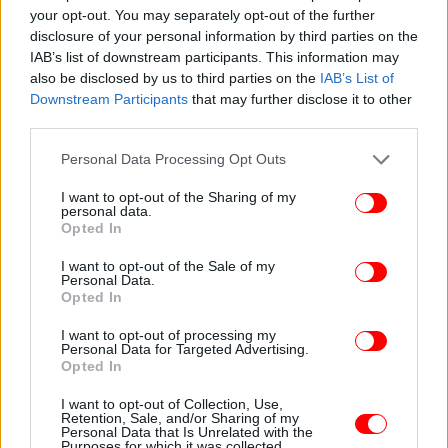
your opt-out. You may separately opt-out of the further
μπορεί να στηρίζεται σε μια κατάσταση όπου η
disclosure of your personal information by third parties on the
κοινωνία πιέζεται από το αυξημένο κόστος ζωής
IAB’s list of downstream participants. This information may
και ταυτόχρονα η πολιτική ζωή σκιάζεται από
also be disclosed by us to third parties on the
IAB’s List of
σκάνδαλα. Υποστήριξε ότι δεν πρόκειται για
Downstream Participants
that may further disclose it to other
μεμονωμένα περιστατικά, αλλά για μια συνολική
third parties.
εικόνα που επηρεάζει τόσο τη λειτουργία των
Please note that this website/app uses one or more Google
Personal Data Processing Opt Outs
θεσμών όσο και την καθημερινότητα των πολιτών.
services and may gather and store information including but
not limited to your visit or usage behaviour. You may click to
I want to opt-out of the Sharing of my
personal data.
grant or deny consent to Google and its third-party tags to
Opted In
use your data for below specified purposes in below Google
consent section.
I want to opt-out of the Sale of my
Personal Data.
Opted In
I want to opt-out of processing my
Personal Data for Targeted Advertising.
Opted In
I want to opt-out of Collection, Use,
Retention, Sale, and/or Sharing of my
Personal Data that Is Unrelated with the
Purposes for which it was collected.