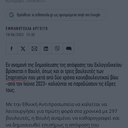
Φωτογραφία: EUROKINISSI
iBOOKS
ΖΩΔΙΑ
OSCARS
THE OCEAN
Πρόσθεσε το iefimerida.gr ως προτιμώμενη πηγή στη Google
MEDIA
ELAMEFORA
ΕΜΜΑΝΟΥΕΛΛΑ ΑΡΓΕΙΤΗ
NEWSLETTER
10/06/2025 15:02
Εν αναμονή της δημοσίευσης της απόφασης του Εκλογοδικείου
βρίσκεται η Βουλή, όπως και οι τρεις βουλευτές των
Σπαρτιατών
που μετά από δύο χρόνια κοινοβουλευτικού βίου
-από τον Ιούνιο 2023- καλούνται να παραδώσουν τις έδρες
τους.
Με την Εθνική Αντιπροσωπεία να καλείται να
λειτουργήσει για πρώτη φορά στα χρονικά με 297
βουλευτές, η Βουλή αναμένει να καθαρογραφεί και
να δημοσιευθεί
επισήμως η απόφαση του