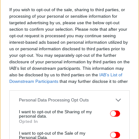
If you wish to opt-out of the sale, sharing to third parties, or
processing of your personal or sensitive information for
targeted advertising by us, please use the below opt-out
section to confirm your selection. Please note that after your
opt-out request is processed you may continue seeing
interest-based ads based on personal information utilized by
us or personal information disclosed to third parties prior to
your opt-out. You may separately opt-out of the further
disclosure of your personal information by third parties on the
IAB’s list of downstream participants. This information may
also be disclosed by us to third parties on the
IAB’s List of
Downstream Participants
that may further disclose it to other
third parties.
Please note that this website/app uses one or more Google
Personal Data Processing Opt Outs
services and may gather and store information including but
not limited to your visit or usage behaviour. You may click to
I want to opt-out of the Sharing of my
personal data.
grant or deny consent to Google and its third-party tags to
Opted In
Αυτό συνεπάγεται ότι οι κοινοβουλευτικές ομάδες
use your data for below specified purposes in below Google
στην εθνική αντιπροσωπεία θα είναι πλέον 8 αντί
consent section.
I want to opt-out of the Sale of my
Personal Data.
για 9, ενώ οι ανεξάρτητοι βουλευτές θα αυξηθούν