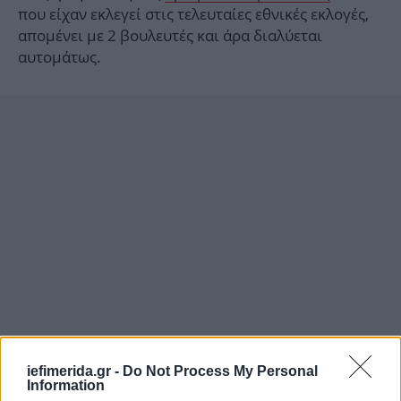
που είχαν εκλεγεί στις τελευταίες εθνικές εκλογές,
απομένει με 2 βουλευτές και άρα διαλύεται
αυτομάτως.
iefimerida.gr -
Do Not Process My Personal
Information