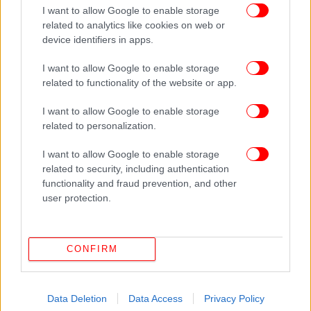
I want to allow Google to enable storage
ΟΛΕΣ ΟΙ ΕΙΔΗΣΕΙΣ
related to analytics like cookies on web or
Πώς το Λος Άντζελες έγινε «εμπόλεμη ζώνη» -Γιατί
device identifiers in apps.
κατέβηκαν οι διαδηλωτές στους δρόμους, η απάντηση
I want to allow Google to enable storage
Τραμπ με τον στρατό
related to functionality of the website or app.
Ελικόπτερο παρέλαβε τον ορειβάτη που τον έσπρωξε
αρκούδα στη χαράδρα -Στο νοσοκομείο χωρίς τις
I want to allow Google to enable storage
αισθήσεις του
related to personalization.
Εκτός Βουλής με απόφαση του Εκλογοδικείου ο Στίγκας
I want to allow Google to enable storage
και άλλοι δύο «Σπαρτιάτες»
related to security, including authentication
functionality and fraud prevention, and other
user protection.
Ακολουθήστε το
στο Google News
και μάθετε
πρώτοι όλες τις ειδήσεις
Δείτε όλες τις τελευταίες
Ειδήσεις
από την Ελλάδα και τον Κόσμο,
CONFIRM
στο
Data Deletion
Data Access
Privacy Policy
ΔΙΑΒΑΣΤΕ ΠΕΡΙΣΣΟΤΕΡΑ
ΣΠΑΡΤΙΆΤΕΣ
ΒΟΥΛΉ
ΒΑΣΊΛΗΣ ΣΤΊΓΚΑΣ