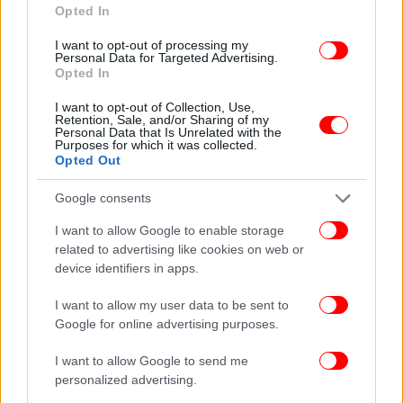
Opted In
σε 25, καθώς προστίθενται οι εναπομείναντες
«Σπαρτιάτες», δηλαδή οι Θανάσης Χαλκιάς και
I want to opt-out of processing my
Personal Data for Targeted Advertising.
Γιάννης Κόντης.
Opted In
I want to opt-out of Collection, Use,
Επιπλέον, οι «Σπαρτιάτες» θα απολέσουν και τα
Retention, Sale, and/or Sharing of my
υπόλοιπα κοινοβουλευτικά τους προνόμια, όπως
Personal Data that Is Unrelated with the
Purposes for which it was collected.
τον εισηγητή στα νομοσχέδια που συζητούνται
Opted Out
στην Ολομέλεια, την εκπροσώπηση στη Διάσκεψη
των Προέδρων, ενώ θα υπάρξουν αλλαγές και στη
Google consents
σύνθεση των επιτροπών.
I want to allow Google to enable storage
related to advertising like cookies on web or
Σύμφωνα με πληροφορίες, πρόκειται για τη
device identifiers in apps.
δεύτερη φορά μεταπολιτευτικά που ελληνικό
I want to allow my user data to be sent to
δικαστήριο παρεμβαίνει τόσο καθοριστικά στον
Google for online advertising purposes.
σχηματισμό της Βουλής, και για πρώτη φορά η
εθνική αντιπροσωπεία θα λειτουργήσει με 297
I want to allow Google to send me
μέλη.
personalized advertising.