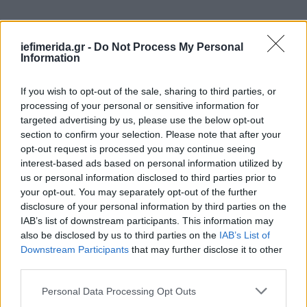
iefimerida.gr -
Do Not Process My Personal
Information
If you wish to opt-out of the sale, sharing to third parties, or
processing of your personal or sensitive information for
targeted advertising by us, please use the below opt-out
section to confirm your selection. Please note that after your
opt-out request is processed you may continue seeing
interest-based ads based on personal information utilized by
us or personal information disclosed to third parties prior to
your opt-out. You may separately opt-out of the further
disclosure of your personal information by third parties on the
Τέλος, ο κ. Σκουρλέτης επιβεβαίωσε ότι έγινε
IAB’s list of downstream participants. This information may
also be disclosed by us to third parties on the
IAB’s List of
πανελλαδική σύσκεψη ανθρώπων που βρίσκονται
Downstream Participants
that may further disclose it to other
στο κλίμα της «Ομπρέλας», στην οποία εκφράστηκε
third parties.
κραυγή αγωνίας για τη ριζοσπαστική Αριστερά.
Επίσης, είπε ότι τις δύο ημέρες η συμμετοχή
Please note that this website/app uses one or more Google
Personal Data Processing Opt Outs
services and may gather and store information including but
ξεπέρασε τους 1.300 ανθρώπους.