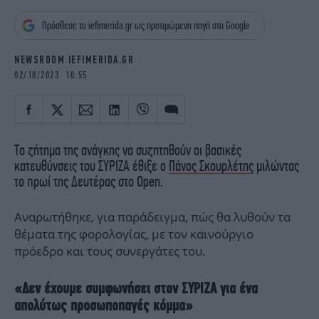
iBOOKS
ΖΩΔΙΑ
Πρόσθεσε το iefimerida.gr ως προτιμώμενη πηγή στη Google
OSCARS
THE OCEAN
MEDIA
ELAMEFORA
NEWSROOM IEFIMERIDA.GR
02/10/2023 10:55
NEWSLETTER
Το ζήτημα της ανάγκης να συζητηθούν οι βασικές
κατευθύνσεις του ΣΥΡΙΖΑ έθιξε ο
Πάνος Σκουρλέτης
μιλώντας
το πρωί της Δευτέρας στο Open.
Αναρωτήθηκε, για παράδειγμα, πώς θα λυθούν τα
θέματα της φορολογίας, με τον καινούργιο
πρόεδρο και τους συνεργάτες του.
«Δεν έχουμε συμφωνήσει στον ΣΥΡΙΖΑ για ένα
απολύτως προσωποπαγές κόμμα»