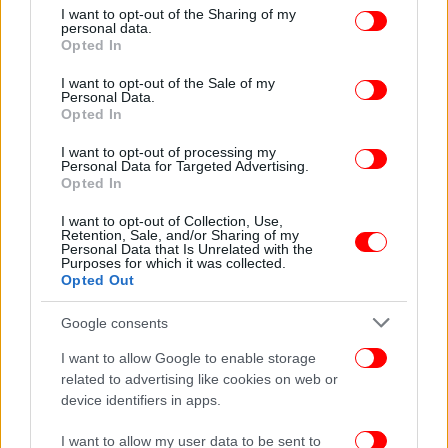
not limited to your visit or usage behaviour. You may click to
I want to opt-out of the Sharing of my
personal data.
grant or deny consent to Google and its third-party tags to
Opted In
«Kατατέθηκε η αγωνία για την προοπτική του
use your data for below specified purposes in below Google
τόπου. Αν έβαζα τίτλο, θα ήταν "Κραυγή αγωνίας
consent section.
I want to opt-out of the Sale of my
για τη ριζοσπαστική και ανανεωτική Αριστερά"»,
Personal Data.
Opted In
είπε χαρακτηριστικά αναφερόμενος στη σύσκεψη
της «Ομπρέλας».
I want to opt-out of processing my
Personal Data for Targeted Advertising.
Opted In
«Εκείνο που οι περισσότεροι συμφώνησαν ήταν ότι
πρέπει να συγκληθούν τα όργανα, πρέπει να γίνει
I want to opt-out of Collection, Use,
Retention, Sale, and/or Sharing of my
το συνέδριο στην ώρα του και μέσα από ψύχραιμη
Personal Data that Is Unrelated with the
Purposes for which it was collected.
θεώρηση προέκυψε το ερώτημα ποιο είναι το
Opted Out
μέλλον αυτού του χώρου. Υπάρχουν δημόσιες
τοποθετήσεις για έναν μετασχηματισμό -λέγεται-
Google consents
του χώρου σε μια δημοκρατική παράταξη. Αυτό δεν
I want to allow Google to enable storage
ήταν κανενός εντολή και ούτε το συμφωνήσαμε
related to advertising like cookies on web or
πριν από έναν χρόνο», υποστήριξε ο Πάνος
device identifiers in apps.
Σκουρλέτης.
I want to allow my user data to be sent to