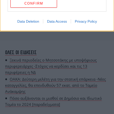
CONFIRM
Data Deletion
Data Access
Privacy Policy
ΟΛΕΣ ΟΙ ΕΙΔΗΣΕΙΣ
Ξεκινά περιοδείες ο Μητσοτάκης με υποψήφιους
περιφερειάρχες -Στόχος να κερδίσει και τις 13
περιφέρειες η ΝΔ
ΟΑΚΑ: Δεύτερη μελέτη για την στατική επάρκεια -Νέες
καταγγελίες, θα επενδυθούν 57 εκατ. από το Ταμείο
Ανάκαμψης
Πόσο αυξάνονται οι μισθοί σε Δημόσιο και Ιδιωτικό
Τομέα το 2024 [παραδείγματα]