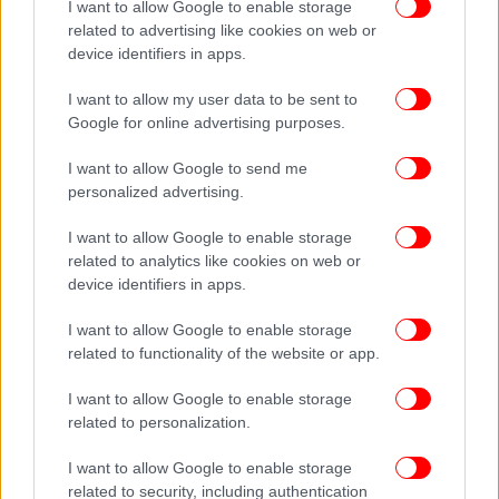
Διαμήνυσε πως αναγκαία προϋπόθεση για τη
I want to allow Google to enable storage
βελτίωση των διμερών σχέσεων είναι η
related to advertising like cookies on web or
device identifiers in apps.
αποκλιμάκωση, η αποφυγή ενεργειών και
δηλώσεων που δυναμιτίζουν. «Πριν από λίγο καιρό,
I want to allow my user data to be sent to
πριν από λίγους μήνες, οι παραβατικές ενέργειες
Google for online advertising purposes.
είχαν αυξηθεί δραματικά, επιβαρύνοντας τις
προσπάθειες να δημιουργήσουμε κλίμα
I want to allow Google to send me
εμπιστοσύνης, που σήμερα προσπαθούμε»,
personalized advertising.
σημείωσε χαρακτηριστικά.
I want to allow Google to enable storage
Παραβιάσεις: Απαντώντας στον Τούρκο ομόλογό
related to analytics like cookies on web or
του, ο κ. Δένδιας είπε πως η Τουρκία έχει
device identifiers in apps.
παραβιάσει στο Αιγαίο και στην Ανατολική
Μεσόγειο το Διεθνές Δίκαιο και τη Σύμβαση για το
I want to allow Google to enable storage
Δίκαιο της Θάλασσας, και όχι μόνο αυτό, έχει
related to functionality of the website or app.
παραβιάσει και τα ίδια δικαιώματα κυριαρχίας της
I want to allow Google to enable storage
Ελλάδας, αναφέροντας πως έχει κάνει 400
related to personalization.
υπερπτήσεις πάνω από το ελληνικό έδαφος.
«Μεβλούτ, πάνω από το ελληνικό έδαφος» είπε,
I want to allow Google to enable storage
απευθυνόμενος στον Τούρκο υπουργό Εξωτερικών,
related to security, including authentication