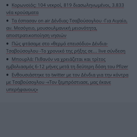
Κορωνοϊός: 104 νεκροί, 819 διασωληνωμένοι, 3.833
νέα κρούσματα
Τα έσπασαν on air Δένδιας-Τσαβούσογλου -Για Αιγαίο,
αν. Μεσόγειο, μουσουλμανική μειονότητα,
αποστρατικοποίηση νησιών
Πώς φτάσαμε στο «θερμό επεισόδιο» Δένδια-
Τσαβούσογλου -Το χρονικό της ρήξης σε… live σύνδεση
Μπουρλά: Πιθανόν να χρειάζεται και τρίτος
εμβολιασμός 6-12 μήνες μετά τη δεύτερη δόση του Pfizer
Ενθουσιάστηκε το twitter με τον Δένδια για την κόντρα
με Τσαβούσογλου -«Τον ξεμπρόστιασε, μας έκανε
υπερήφανους»