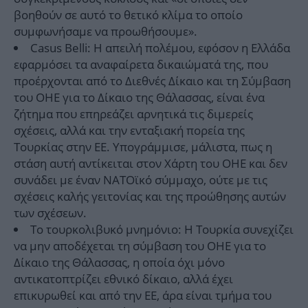
βοηθούν σε αυτό το θετικό κλίμα το οποίο
συμφωνήσαμε να προωθήσουμε».
Casus Belli: Η απειλή πολέμου, εφόσον η Ελλάδα
εφαρμόσει τα αναφαίρετα δικαιώματά της, που
προέρχονται από το Διεθνές Δίκαιο και τη Σύμβαση
του ΟΗΕ για το Δίκαιο της Θάλασσας, είναι ένα
ζήτημα που επηρεάζει αρνητικά τις διμερείς
σχέσεις, αλλά και την ενταξιακή πορεία της
Τουρκίας στην ΕΕ. Υπογράμμισε, μάλιστα, πως η
στάση αυτή αντίκειται στον Χάρτη του ΟΗΕ και δεν
συνάδει με έναν ΝΑΤΟϊκό σύμμαχο, ούτε με τις
σχέσεις καλής γειτονίας και της προώθησης αυτών
των σχέσεων.
Το τουρκολιβυκό μνημόνιο: Η Τουρκία συνεχίζει
να μην αποδέχεται τη σύμβαση του ΟΗΕ για το
Δίκαιο της Θάλασσας, η οποία όχι μόνο
αντικατοπτρίζει εθνικό δίκαιο, αλλά έχει
επικυρωθεί και από την ΕΕ, άρα είναι τμήμα του