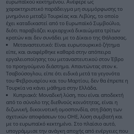
ευρωπαϊκού κεκτημένου. Ανέφερε ως
χαρακτηριστικό παράδειγμα μη συμμόρφωσης το
μνημόνιο μεταξύ Τουρκίας και Λιβύης, το οποίο
έχει καταδικαστεί από το Ευρωπαϊκό Συμβούλιο,
διότι παραβιάζει κυριαρχικά δικαιώματα τρίτων
κρατών και δεν συνάδει με το Δίκαιο της Θάλασσας.
Μεταναστευτικό: Είναι ευρωτουρκικό ζήτημα
είπε, και αναφέρθηκε καθαρά στην απόπειρα
εργαλειοποίησης του μεταναστευτικού στον Έβρο
το προηγούμενο διάστημα. Απαντώντας στον κ.
Τσαβούσογλου, είπε ότι ειδικά μετά τα γεγονότα
του Φεβρουαρίου και του Μαρτίου, δεν θα έπρεπε η
Τουρκία να κάνει μάθημα στην Ελλάδα.
Κυπριακό: Μοναδική λύση, που είναι αποδεκτή
από το σύνολο της διεθνούς κοινότητας, είναι η
διζωνική, δικοινοτική ομοσπονδία, στη βάση των
σχετικών αποφάσεων του ΟΗΕ, λύση συμβατή και
με το ευρωπαϊκό κεκτημένο. Στο πλαίσιο αυτό,
υπογράμμισε την ανάγκη αποχής από ενέργειες που