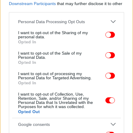
Downstream Participants
that may further disclose it to other
δικαίωμα για ερωτήσεις.
third parties.
Please note that this website/app uses one or more Google
Personal Data Processing Opt Outs
services and may gather and store information including but
not limited to your visit or usage behaviour. You may click to
I want to opt-out of the Sharing of my
personal data.
grant or deny consent to Google and its third-party tags to
Opted In
use your data for below specified purposes in below Google
consent section.
I want to opt-out of the Sale of my
Personal Data.
Opted In
I want to opt-out of processing my
Personal Data for Targeted Advertising.
Φωτογραφία: AP
Opted In
I want to opt-out of Collection, Use,
Ο Δένδιας απάντησε σε όλα στον Τσαβούσογλου
Retention, Sale, and/or Sharing of my
Personal Data that Is Unrelated with the
Purposes for which it was collected.
Ο Νίκος Δένδιας έθεσε ευθέως το σύνολο των
Opted Out
τουρκικών προκλήσεων έναντι της Ελλάδας:
Google consents