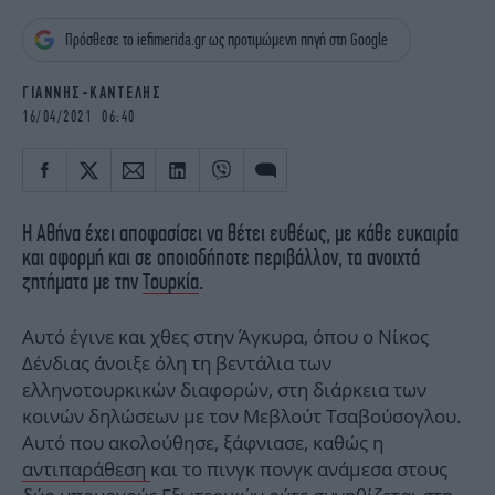
iBOOKS
ΖΩΔΙΑ
Πρόσθεσε το iefimerida.gr ως προτιμώμενη πηγή στη Google
OSCARS
THE OCEAN
MEDIA
ELAMEFORA
ΓΙΑΝΝΗΣ-ΚΑΝΤΕΛΗΣ
16/04/2021 06:40
NEWSLETTER
Η Αθήνα έχει αποφασίσει να θέτει ευθέως, με κάθε ευκαιρία
και αφορμή και σε οποιοδήποτε περιβάλλον, τα ανοιχτά
ζητήματα με την
Τουρκία
.
Αυτό έγινε και χθες στην Άγκυρα, όπου ο Νίκος
Δένδιας άνοιξε όλη τη βεντάλια των
ελληνοτουρκικών διαφορών, στη διάρκεια των
κοινών δηλώσεων με τον Μεβλούτ Τσαβούσογλου.
Αυτό που ακολούθησε, ξάφνιασε, καθώς η
αντιπαράθεση
και το πινγκ πονγκ ανάμεσα στους