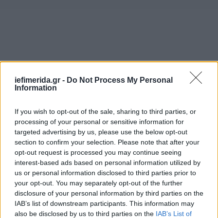
iefimerida.gr -
Do Not Process My Personal
Information
If you wish to opt-out of the sale, sharing to third parties, or
Ο Ελληνας υπουργός απάντησε αμέσως. Αφού
processing of your personal or sensitive information for
targeted advertising by us, please use the below opt-out
ανταπέδωσε τα κομπλιμέντα του «φίλου Μεβλούτ»,
section to confirm your selection. Please note that after your
άρχισε να... πυροβολεί, απαντώντας με ευγένεια
opt-out request is processed you may continue seeing
μεν, αλλά με ψυχρά επιχειρήματα. Ο Τσαβούσογλου
interest-based ads based on personal information utilized by
ανταπάντησε, υποστηρίζοντας ότι προκλήθηκε από
us or personal information disclosed to third parties prior to
τον Ελληνα ομόλογό του, και εν συνεχεία επήλθε
your opt-out. You may separately opt-out of the further
γενικευμένη αντιπαράθεση μπροστά στις κάμερες
disclosure of your personal information by third parties on the
και τα έκπληκτα μάτια των εκπροσώπων των ΜΜΕ,
IAB’s list of downstream participants. This information may
also be disclosed by us to third parties on the
IAB’s List of
στους οποίους -παρεμπιπτόντως- δεν δόθηκε το