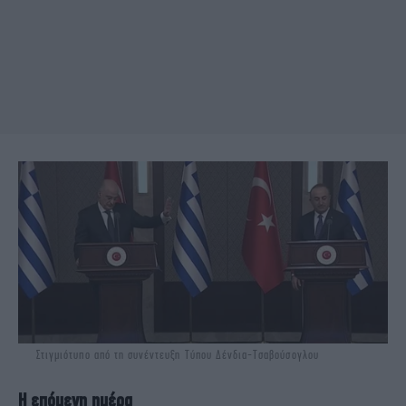
Στιγμιότυπο από τη συνέντευξη Τύπου Δένδια-Τσαβούσογλου
Η επόμενη ημέρα