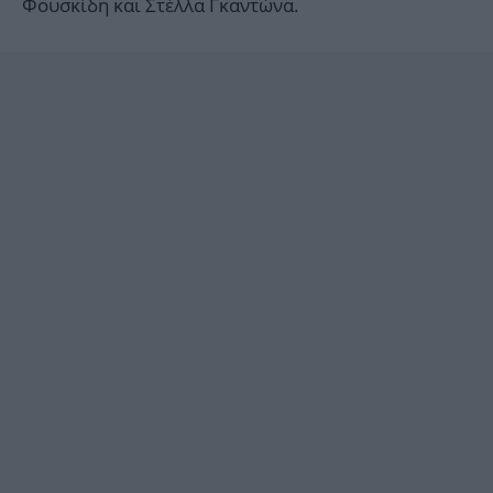
Φουσκίδη και Στέλλα Γκαντώνα.