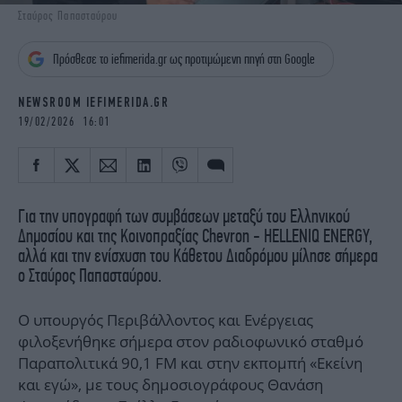
iBOOKS
ΖΩΔΙΑ
Σταύρος Παπασταύρου
OSCARS
THE OCEAN
Πρόσθεσε το iefimerida.gr ως προτιμώμενη πηγή στη Google
MEDIA
ELAMEFORA
NEWSROOM IEFIMERIDA.GR
NEWSLETTER
19/02/2026 16:01
Για την υπογραφή των συμβάσεων μεταξύ του Ελληνικού
Δημοσίου και της Κοινοπραξίας Chevron - HELLENIQ ENERGY,
αλλά και την ενίσχυση του Κάθετου Διαδρόμου μίλησε σήμερα
ο Σταύρος Παπασταύρου.
Ο υπουργός Περιβάλλοντος και Ενέργειας
φιλοξενήθηκε σήμερα στον ραδιοφωνικό σταθμό
Παραπολιτικά 90,1 FM και στην εκπομπή «Εκείνη
και εγώ», με τους δημοσιογράφους Θανάση