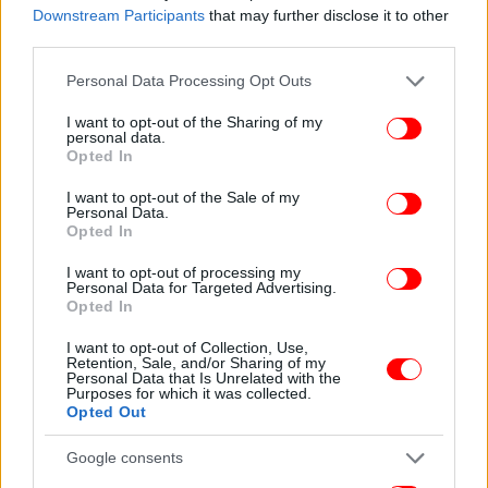
Downstream Participants
that may further disclose it to other
third parties.
Please note that this website/app uses one or more Google
Personal Data Processing Opt Outs
services and may gather and store information including but
not limited to your visit or usage behaviour. You may click to
I want to opt-out of the Sharing of my
personal data.
grant or deny consent to Google and its third-party tags to
Opted In
use your data for below specified purposes in below Google
consent section.
I want to opt-out of the Sale of my
Personal Data.
Opted In
I want to opt-out of processing my
Personal Data for Targeted Advertising.
Opted In
I want to opt-out of Collection, Use,
Retention, Sale, and/or Sharing of my
Personal Data that Is Unrelated with the
Purposes for which it was collected.
Opted Out
Γινόμαστε ένας στρατηγικός εταίρος και για την
Google consents
Αμερική