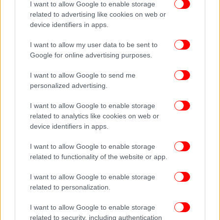
I want to allow Google to enable storage
related to advertising like cookies on web or
Σε ερώτηση για το επικείμενο ταξίδι του στην
device identifiers in apps.
Ουάσιγκτον, ο υπουργός επισήμανε ότι στόχος
είναι η βιωσιμότητα του Κάθετου Διαδρόμου, αλλά
I want to allow my user data to be sent to
Google for online advertising purposes.
και η συνεργασία των κρατών της περιοχής στα
θέματα ενέργειας. «Η ενέργεια αποκτά έναν
I want to allow Google to send me
γεωστρατηγικό και πολυδιάστατο χαρακτήρα για
personalized advertising.
όλες τις χώρες. Είναι θέμα εθνικής ασφάλειας».
I want to allow Google to enable storage
related to analytics like cookies on web or
Ο κ. Παπασταύρου ανέφερε, επίσης, ότι η Ευρώπη
device identifiers in apps.
«αναγνωρίζει πλέον κάτι που ο Κυριάκος
Μητσοτάκης το λέει αρκετό καιρό τώρα... Ότι
I want to allow Google to enable storage
πρέπει να κινούμαστε βάσει ενεργειακού
related to functionality of the website or app.
ρεαλισμού».
I want to allow Google to enable storage
related to personalization.
«Έχουμε μια γεωγραφική θέση που μας επιτρέπει
να είμαστε κόμβος. Έχουμε δίκτυα στα οποία η
I want to allow Google to enable storage
κυβέρνηση του Κυριάκου Μητσοτάκη επένδυσε από
related to security, including authentication