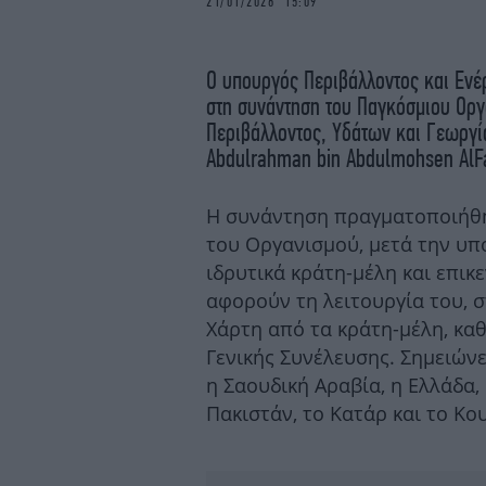
21/01/2026 15:09
Ο υπουργός Περιβάλλοντος και Ενέ
στη συνάντηση του Παγκόσμιου Ορ
Περιβάλλοντος, Υδάτων και Γεωργία
Abdulrahman bin Abdulmohsen AlF
Η συνάντηση πραγματοποιήθηκ
του Οργανισμού, μετά την υπ
ιδρυτικά κράτη-μέλη και επικ
αφορούν τη λειτουργία του, 
Χάρτη από τα κράτη-μέλη, κα
Γενικής Συνέλευσης. Σημειώνε
η Σαουδική Αραβία, η Ελλάδα, 
Πακιστάν, το Κατάρ και το Κου