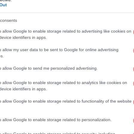
Out
ΑΣΤΑΎΡΟΥ
ΥΠΟΥΡΓΌΣ ΠΕΡΙΒΆΛΛΟΝΤΟΣ ΚΑΙ ΕΝΈΡΓΕΙΑΣ
consents
Έγι
o allow Google to enable storage related to advertising like cookies on
evice identifiers in apps.
o allow my user data to be sent to Google for online advertising
s.
to allow Google to send me personalized advertising.
o allow Google to enable storage related to analytics like cookies on
evice identifiers in apps.
Μα
o allow Google to enable storage related to functionality of the website
E
o allow Google to enable storage related to personalization.
o allow Google to enable storage related to security, including