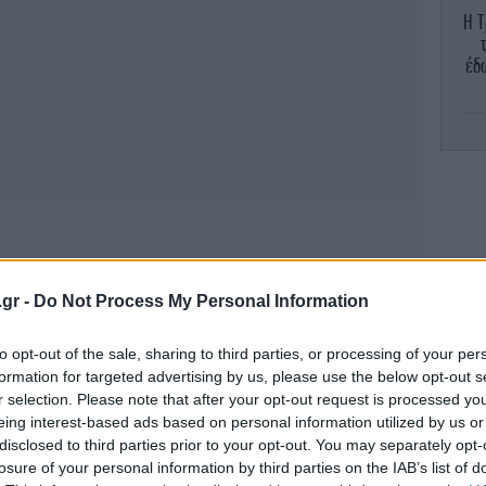
Η Τ
έδ
.gr -
Do Not Process My Personal Information
-Σ
to opt-out of the sale, sharing to third parties, or processing of your per
formation for targeted advertising by us, please use the below opt-out s
r selection. Please note that after your opt-out request is processed y
eing interest-based ads based on personal information utilized by us or
πι
disclosed to third parties prior to your opt-out. You may separately opt-
losure of your personal information by third parties on the IAB’s list of
ης, ο Υπουργός Περιβάλλοντος και Ενέργειας