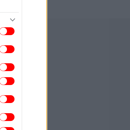
Καλιφόρνια
ΚΟΣΜΟΣ
23:19
νε viral νεαρή γυναίκα από την Αιθιοπία
-Η τυχαία συνάντηση στον δρόμο και η
εντυπωσιακή μεταμόρφωση που
καθηλώνει
ΕΛΛΑΔΑ
23:17
Συνελήφθησαν μια 63χρονη και ένας
71χρονος για τις φωτιές σε Σκύρο και
Λακωνία
ΕΛΛΑΔΑ
23:15
ίνεται η φωτιά στη Σκύρο -Ενισχύθηκαν
οι επίγειες δυνάμεις
ΕΛΛΑΔΑ
23:10
ΔΕ για την 75χρονη που βρέθηκε νεκρή
στα Χανιά και είχε διαφύγει από το
Αστυνομικό Τμήμα