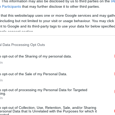
. This information may also be disclosed by us to third parties on the
IA
διεθνούς συνεργασίας για την αντιμετώπιση
Participants
that may further disclose it to other third parties.
Στα
τον τομέα της διαχείρισης των υδατικών
 that this website/app uses one or more Google services and may gath
τη δέσμευση της Ελλάδας να συμμετέχει
including but not limited to your visit or usage behaviour. You may click 
ουλίες που προάγουν, τόσο την βιώσιμη
 to Google and its third-party tags to use your data for below specifi
ασία του περιβάλλοντος.
ogle consent section.
«
απ
ς εργασίες του Παγκόσμιου Οργανισμού
l Data Processing Opt Outs
ική στρατηγική διεθνών συνεργασιών της
o opt-out of the Sharing of my personal data.
νομένων λειψυδρίας και αξιοποίησης καλών
In
ν.
o opt-out of the Sale of my Personal Data.
δ
In
το Google News
και μάθετε πρώτοι όλες τις ειδήσεις
to opt-out of processing my Personal Data for Targeted
ing.
In
ς
από την Ελλάδα και τον Κόσμο, στο
«Ε
Ο 
o opt-out of Collection, Use, Retention, Sale, and/or Sharing
ersonal Data that Is Unrelated with the Purposes for which it
lected.