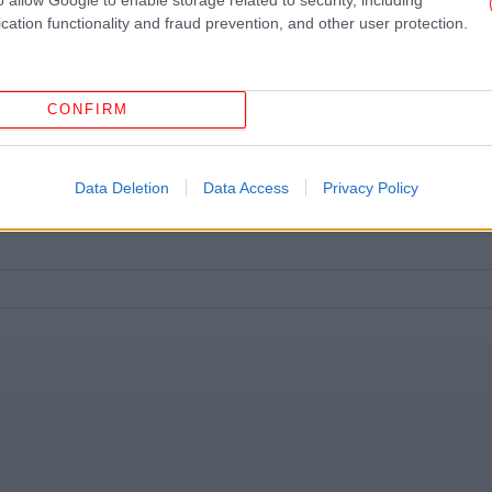
cation functionality and fraud prevention, and other user protection.
Τρ
Επ
α
CONFIRM
Νέ
Data Deletion
Data Access
Privacy Policy
πιπ
Το 