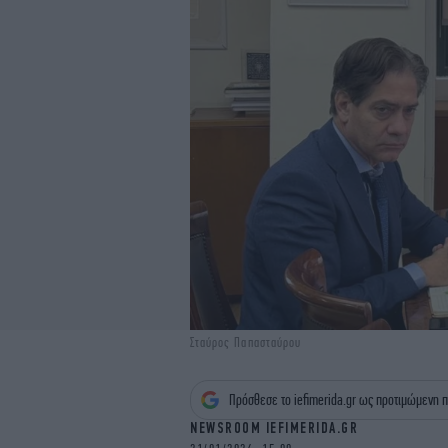
Σταύρος Παπασταύρου
Πρόσθεσε το iefimerida.gr ως προτιμώμενη π
NEWSROOM IEFIMERIDA.GR