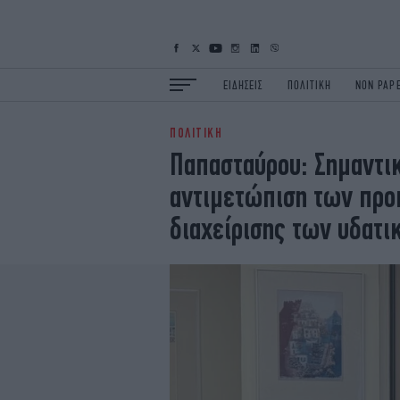
ΕΙΔΗΣΕΙΣ
ΠΟΛΙΤΙΚΗ
NON PAP
ΠΟΛΙΤΙΚΗ
ΕΙΔΗΣΕΙΣ
Π
Παπασταύρου: Σημαντικ
ΟΙΚΟΝΟΜΙΑ
Κ
αντιμετώπιση των προ
ΖΩΗ
Σ
ΠΟΛΗ
S
διαχείρισης των υδατ
ΤΕΧΝΟΛΟΓΙΑ
Υ
EURO
G
iOPINIONS
i
OSCARS
T
NEWSLETTER