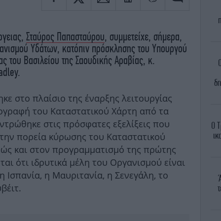
ργειας,
Σταύρος Παπασταύρου
, συμμετείχε, σήμερα,
γανισμού Υδάτων, κατόπιν πρόσκλησης του Υπουργού
ς του Βασιλείου της Σαουδικής Αραβίας, κ.
adley.
δη
ε στο πλαίσιο της έναρξης λειτουργίας
ογραφή του Καταστατικού Χάρτη από τα
εντρώθηκε στις πρόσφατες εξελίξεις που
Ο Τ
ικ
στην πορεία κύρωσης του Καταστατικού
θώς και στον προγραμματισμό της πρώτης
ται ότι ιδρυτικά μέλη του Οργανισμού είναι
η Ισπανία, η Μαυριτανία, η Σενεγάλη, το
βέιτ.
τ