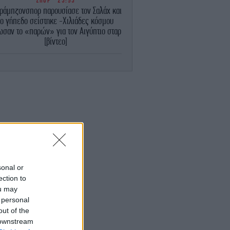
ΣΠΟΡ
23:53
ράμπζονσπορ παρουσίασε τον Σαλάχ και
το γήπεδο σείστηκε -Χιλιάδες κόσμου
ωσαν το «παρών» για τον Αιγύπτιο σταρ
[βίντεο]
ΚΟΣΜΟΣ
23:51
Ιταλία: To φετινό καλοκαίρι είναι το
θερμότερο του τελευταίου αιώνα
-Θερμοκρασία-ρεκόρ 48 βαθμών τη
Νάπολη
ΕΛΛΑΔΑ
23:46
Θαλάσσια ρύπανση στη Δραπετσώνα
υνελήφθη ο πλοίαρχος δεξαμενόπλοιου
sonal or
ΚΟΣΜΟΣ
23:43
ection to
Botafumeiro: Το γιγάντιο θυμιατό στην
ou may
Ισπανία που αιωρείται πάνω από τους
 personal
στούς με 68 χλμ./ώρα -Το εντυπωσιακό
out of the
τελετουργικό [βίντεο]
 downstream