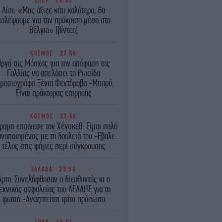
ΣΠΟΡ
00:03
Λίσι: «Μας άξιζε κάτι καλύτερο, θα
παλέψουμε για την πρόκριση μέσα στο
Βέλγιο» [βίντεο]
ΚΟΣΜΟΣ
23:58
Οργή της Μόσχας για την απόφαση της
Γαλλίας να απελάσει τη Ρωσίδα
μοσιογράφο Ξένια Φεντόροβα -Μπαρό:
Είναι πράκτορας επιρροής
ΚΟΣΜΟΣ
23:56
ραμπ επαίνεσε τον Χέγσκεθ: Είμαι πολύ
ανοποιημένος με τη δουλειά του -Έβαλε
τέλος στις φήμες περί σύγκρουσης
ΕΛΛΑΔΑ
23:54
Άρτα: Συνελήφθησαν ο διευθυντής κι ο
εχνικός ασφαλείας του ΔΕΔΔΗΕ για τη
φωτιά -Αναζητείται τρίτο πρόσωπο