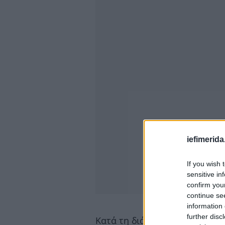
iefimerida
If you wish 
sensitive in
confirm you
continue se
information 
further disc
Κατά τη διάρκεια της συζήτησ