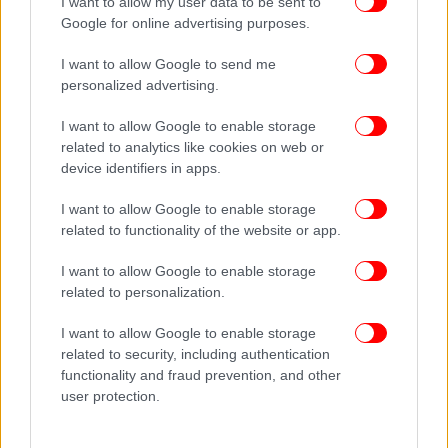
I want to allow my user data to be sent to
Google for online advertising purposes.
I want to allow Google to send me
personalized advertising.
I want to allow Google to enable storage
related to analytics like cookies on web or
device identifiers in apps.
I want to allow Google to enable storage
related to functionality of the website or app.
Υδρογονάνθρακες: Έρευνες στο Ιόνιο
I want to allow Google to enable storage
related to personalization.
Ο υπουργός αναφέρθηκε επίσης στην προοπτική
I want to allow Google to enable storage
αξιοποίησης υδρογονανθράκων στην Ελλάδα. «Σε
related to security, including authentication
περίπου δώδεκα μήνες θα έχουμε την πρώτη
functionality and fraud prevention, and other
ερευνητική γεώτρηση στο Ιόνιο μετά από σχεδόν
user protection.
μισό αιώνα», σημείωσε, τονίζοντας ότι η
αξιοποίηση τυχόν κοιτασμάτων μπορεί να