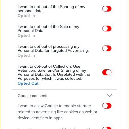
services and may gather and store information including but
βιομηχανίας και την τεχνολογική εξέλιξη, ιδιαίτερα
not limited to your visit or usage behaviour. You may click to
I want to opt-out of the Sharing of my
σε τομείς όπως η τεχνητή νοημοσύνη.
personal data.
grant or deny consent to Google and its third-party tags to
Opted In
use your data for below specified purposes in below Google
consent section.
I want to opt-out of the Sale of my
Personal Data.
Opted In
I want to opt-out of processing my
Personal Data for Targeted Advertising.
Opted In
I want to opt-out of Collection, Use,
Retention, Sale, and/or Sharing of my
Personal Data that Is Unrelated with the
Purposes for which it was collected.
Opted Out
Google consents
I want to allow Google to enable storage
related to advertising like cookies on web or
device identifiers in apps.