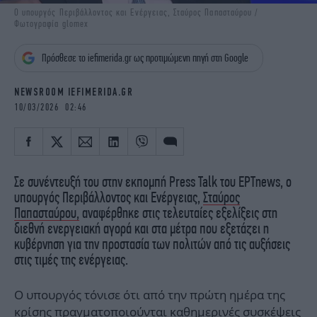
iBOOKS
ΖΩΔΙΑ
Ο υπουργός Περιβάλλοντος και Ενέργειας, Σταύρος Παπασταύρου /
Φωτογραφία glomex
OSCARS
THE OCEAN
MEDIA
ELAMEFORA
Πρόσθεσε το iefimerida.gr ως προτιμώμενη πηγή στη Google
NEWSLETTER
NEWSROOM IEFIMERIDA.GR
10/03/2026 02:46
Σε συνέντευξή του στην εκπομπή Press Talk του ΕΡΤnews, ο
υπουργός Περιβάλλοντος και Ενέργειας,
Σταύρος
Παπασταύρου,
αναφέρθηκε στις τελευταίες εξελίξεις στη
διεθνή ενεργειακή αγορά και στα μέτρα που εξετάζει η
κυβέρνηση για την προστασία των πολιτών από τις αυξήσεις
στις τιμές της ενέργειας.
Ο υπουργός τόνισε ότι από την πρώτη ημέρα της
κρίσης πραγματοποιούνται καθημερινές συσκέψεις