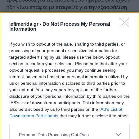
ήδη γίνει επαφές με εταιρείες για την εξασφάλιση
εναλλακτικών πηγών προμήθειας. Παράλληλα,
τόνισε πως η κυβέρνηση βρίσκεται σε συνεχή
iefimerida.gr -
Do Not Process My Personal
επικοινωνία με την Ευρωπαϊκή Επιτροπή, ώστε τα
Information
μέτρα στήριξης να είναι συμβατά με το ευρωπαϊκό
πλαίσιο.
If you wish to opt-out of the sale, sharing to third parties, or
processing of your personal or sensitive information for
targeted advertising by us, please use the below opt-out
Γεωπολιτική και ενέργεια
section to confirm your selection. Please note that after your
opt-out request is processed you may continue seeing
Ο υπουργός επισήμανε τη στενή σύνδεση ενέργειας
interest-based ads based on personal information utilized by
και γεωπολιτικής. Η Ευρωπαϊκή Ένωση, σύμφωνα
us or personal information disclosed to third parties prior to
με τον κ. Παπασταύρου, επιδιώκει σταδιακή
your opt-out. You may separately opt-out of the further
disclosure of your personal information by third parties on the
απεξάρτηση από το ρωσικό φυσικό αέριο και κοινή
IAB’s list of downstream participants. This information may
ευρωπαϊκή στρατηγική για την ενεργειακή
also be disclosed by us to third parties on the
IAB’s List of
ασφάλεια.
Downstream Participants
that may further disclose it to other
third parties.
Η ενέργεια, όπως τόνισε, είναι κρίσιμη για την
Please note that this website/app uses one or more Google
Personal Data Processing Opt Outs
εθνική ασφάλεια, την ανταγωνιστικότητα της