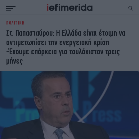
ΠΟΛΙΤΙΚΗ
ΕΙΔΗΣΕΙΣ
ΠΟΛΙΤΙΚΗ
Στ. Παπασταύρου: Η Ελλάδα είναι έτοιμη να
NON PAPER
ΕΛΛΑΔΑ
αντιμετωπίσει την ενεργειακή κρίση
ΟΙΚΟΝΟΜΙΑ
ΚΟΣΜΟΣ
-Έχουμε επάρκεια για τουλάχιστον τρεις
ΠΟΛΙΤΙΣΜΟΣ
ΠΑΝΕΛΛΗΝΙΕΣ
μήνες
ΖΩΗ
ΣΠΟΡ
ΓΥΝΑΙΚΑ
ENGLISH EDITION
ΠΟΛΗ
STORIES
ΕΚΛΟΓΕΣ
TRAVEL
ΤΕΧΝΟΛΟΓΙΑ
ΥΓΕΙΑ
DESIGN
ΟΛΥΜΠΙΑΚΟΙ ΑΓΩΝΕΣ
EURO
GREEN
PODCAST
iAUTOKINITO
iOPINIONS
iGASTRONOMIE