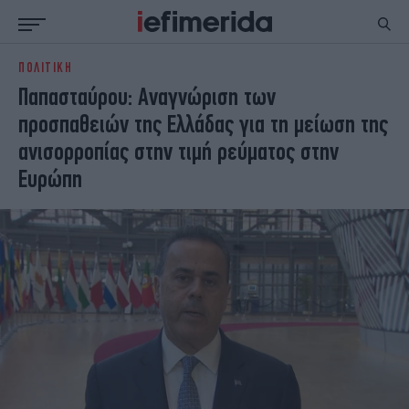
ΠΟΛΙΤΙΚΗ
ΕΙΔΗΣΕΙΣ
ΠΟΛΙΤΙΚΗ
Παπασταύρου: Αναγνώριση των
NON PAPER
ΕΛΛΑΔΑ
προσπαθειών της Ελλάδας για τη μείωση της
ΟΙΚΟΝΟΜΙΑ
ΚΟΣΜΟΣ
ανισορροπίας στην τιμή ρεύματος στην
ΠΟΛΙΤΙΣΜΟΣ
ΠΑΝΕΛΛΗΝΙΕΣ
Ευρώπη
ΖΩΗ
ΣΠΟΡ
ΓΥΝΑΙΚΑ
ENGLISH EDITION
ΠΟΛΗ
STORIES
ΕΚΛΟΓΕΣ
TRAVEL
ΤΕΧΝΟΛΟΓΙΑ
ΥΓΕΙΑ
DESIGN
ΟΛΥΜΠΙΑΚΟΙ ΑΓΩΝΕΣ
EURO
GREEN
PODCAST
iAUTOKINITO
iOPINIONS
iGASTRONOMIE