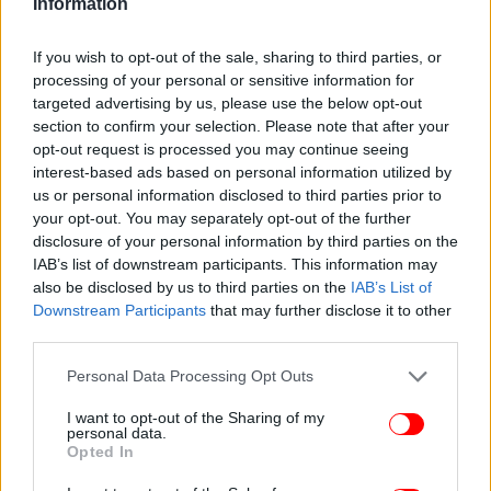
Information
If you wish to opt-out of the sale, sharing to third parties, or
processing of your personal or sensitive information for
targeted advertising by us, please use the below opt-out
section to confirm your selection. Please note that after your
opt-out request is processed you may continue seeing
interest-based ads based on personal information utilized by
us or personal information disclosed to third parties prior to
your opt-out. You may separately opt-out of the further
disclosure of your personal information by third parties on the
IAB’s list of downstream participants. This information may
also be disclosed by us to third parties on the
IAB’s List of
Downstream Participants
that may further disclose it to other
third parties.
Ακολουθήστε το
στο Google News
και μάθετε
πρώτοι όλες τις ειδήσεις
Please note that this website/app uses one or more Google
Personal Data Processing Opt Outs
services and may gather and store information including but
Δείτε όλες τις τελευταίες
Ειδήσεις
από την Ελλάδα και τον Κόσμο,
not limited to your visit or usage behaviour. You may click to
I want to opt-out of the Sharing of my
personal data.
στο
grant or deny consent to Google and its third-party tags to
Opted In
use your data for below specified purposes in below Google
consent section.