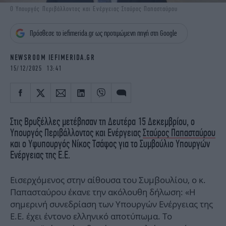
iBOOKS
ΖΩΔΙΑ
Ο Υπουργός Περιβάλλοντος και Ενέργειας Σταύρος Παπασταύρου
OSCARS
THE OCEAN
Πρόσθεσε το iefimerida.gr ως προτιμώμενη πηγή στη Google
MEDIA
ELAMEFORA
NEWSROOM IEFIMERIDA.GR
NEWSLETTER
15/12/2025 13:41
Στις Βρυξέλλες μετέβησαν τη Δευτέρα 15 Δεκεμβρίου, ο
Υπουργός Περιβάλλοντος και Ενέργειας
Σταύρος Παπασταύρου
και ο Υφυπουργός Νίκος Τσάφος για το Συμβούλιο Υπουργών
Ενέργειας της Ε.Ε.
Εισερχόμενος στην αίθουσα του Συμβουλίου, ο κ.
Παπασταύρου έκανε την ακόλουθη δήλωση: «Η
σημερινή συνεδρίαση των Υπουργών Ενέργειας της
Ε.Ε. έχει έντονο ελληνικό αποτύπωμα. Το