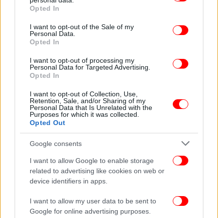
personal data.
grant or deny consent to Google and its third-party tags to
Opted In
use your data for below specified purposes in below Google
: Συγχαρητήρια για τον
Γιώργος Κωτσός
consent section.
Πιερρακάκη και συγχαρητήρια στον πρωθυπουργό
I want to opt-out of the Sale of my
Personal Data.
για τη γενναία κίνηση που θα βοηθήσει να
Opted In
εκτονωθεί η κατάσταση με τους αγροτες σε όλη την
I want to opt-out of processing my
Ελλάδα. Κατέθεσε πρόταση για ηλεκτρικό ρεύμα και
Personal Data for Targeted Advertising.
για ρύθμιση οφειλών σε ΕΦΚΑ.
Opted In
I want to opt-out of Collection, Use,
: Στον απόηχο της μεγάλης επιτυχίας
Μίκα Ιατρίδη
Retention, Sale, and/or Sharing of my
Personal Data that Is Unrelated with the
της εκλογής Πιερρακάκη. Που αναγνωρίζει η
Purposes for which it was collected.
ευρωπαΐκή ένωση όχι μόνο τις ηγετικές ικανότητες
Opted Out
αλλά και την πρόοδο που έχει κάνει η χώρα μας στις
Google consents
δημόσιες πολιτικές.
Η κυβέρνηση αξιοποιεί την οικονομική πρόοδο
I want to allow Google to enable storage
προς όφελος της κοινωνίας. Ωστόσο υπάρχουν
related to advertising like cookies on web or
αρκετά θέματα που πρέπει να λύσουμε. Είναι πολύ
device identifiers in apps.
σημαντική η κίνηση σας που καλείτε τους αγρότες
I want to allow my user data to be sent to
για να συζητήσουμε τα προβλήματα. Η
Google for online advertising purposes.
μεταρρύθμιση στον ΟΠΕΚΕΠΕ είναι στη σωστή