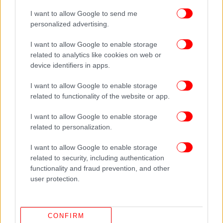
κατεύθυνση αυτή τη στιγμή.
I want to allow Google to send me
personalized advertising.
: Να συγχαρώ τον
Σταύρος Παπασωτηρίου
I want to allow Google to enable storage
υπουργό οικονομικών για την μεγάλη επιτυχία του.
related to analytics like cookies on web or
Όλοι γνωρίζουμε τις δυσκολίες που αντιμετώπισε
device identifiers in apps.
αυτή η η κυβέρνηση για να φτάσουμε μέχρι εδώ και
όλοι τις προκλήσεις που αντιμετωπίζουμε.
I want to allow Google to enable storage
Ακόμα και έτσι δεν μπορεί να αμφισβητηθεί η
related to functionality of the website or app.
πρωτοκαθεδρία της Νέας Δημοκρατίας από κανένα
I want to allow Google to enable storage
ακόμα κι από κανένα σχηματισμό.
related to personalization.
Ο προϋπολογισμός ευκαιρία να μιλήσουμε στους
πολίτες για όσα έγιναν και όσα θα γίνουν και ακόμη
I want to allow Google to enable storage
να τους πούμε και άβολες αλήθειες.
related to security, including authentication
functionality and fraud prevention, and other
user protection.
: Σημαντική τιμή η εκλογή
Βασίλης Οικονόμου
Πιερρακάκη. Ωστόσο για διάφορους λόγους
κάποιες πολιτικές δεν έχουν την απόδοση που θα
CONFIRM
θέλαμε σε πολιτες. Ο ΟΠΕΚΕΠΕ είναι προς την