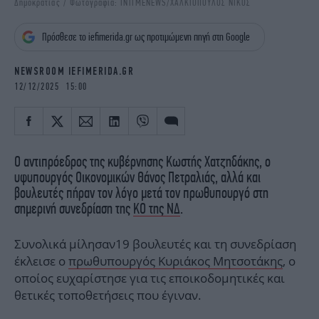
Δημοκρατίας / Φωτογραφία: INTIMENEWS/ΧΑΛΚΙΟΠΟΥΛΟΣ ΝΙΚΟΣ
iBOOKS
ΖΩΔΙΑ
OSCARS
THE OCEAN
Πρόσθεσε το iefimerida.gr ως προτιμώμενη πηγή στη Google
MEDIA
ELAMEFORA
NEWSROOM IEFIMERIDA.GR
NEWSLETTER
12/12/2025 15:00
Ο αντιπρόεδρος της κυβέρνησης Κωστής Χατζηδάκης, ο
υφυπουργός Οικονομικών Θάνος Πετραλιάς, αλλά και
βουλευτές πήραν τον λόγο μετά τον πρωθυπουργό στη
σημερινή συνεδρίαση της
ΚΟ της ΝΔ
.
Συνολικά μίλησαν19 βουλευτές και τη συνεδρίαση
έκλεισε ο
πρωθυπουργός Κυριάκος Μητσοτάκης
, ο
οποίος ευχαρίστησε για τις εποικοδομητικές και
θετικές τοποθετήσεις που έγιναν.