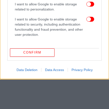
Δείτε όλες τις τελευταίες
Ειδήσεις
από την Ελλάδα και τον Κόσμο,
I want to allow Google to enable storage
στο
related to personalization.
I want to allow Google to enable storage
ΔΙΑΒΑΣΤΕ ΠΕΡΙΣΣΟΤΕΡΑ
ΖΑΝ ΚΛΟΝΤ ΓΙΟΎΝΚΕΡ
GREXIT
ΕΛΛΗΝΙΚΉ
related to security, including authentication
ΚΡΊΣΗ
ΔΗΜΟΨΉΦΙΣΜΑ
ΔΗΜΟΨΉΦΙΣΜΑ 2015
ΚΆΝΝΕΣ
ΆΝΓΚΕΛΑ
functionality and fraud prevention, and other
ΜΈΡΚΕΛ
ΑΛΈΞΗΣ ΤΣΊΠΡΑΣ
ΓΙΏΡΓΟΣ ΠΑΠΑΝΔΡΈΟΥ
ΕΥΆΓΓΕΛΟΣ
user protection.
ΒΕΝΙΖΈΛΟΣ
CONFIRM
Data Deletion
Data Access
Privacy Policy