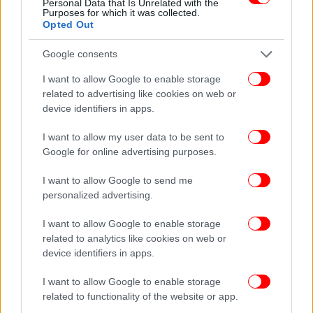
Personal Data that Is Unrelated with the
Purposes for which it was collected.
Opted Out
Google consents
I want to allow Google to enable storage
Ο τέως πρόεδρος της Κομισιόν αποκαλύπτει επίσης
related to advertising like cookies on web or
ότι η «Μέρκελ δεν ήταν ο πιο δύσκολος άνθρωπος
device identifiers in apps.
στο δωμάτιο… Άλλοι ήταν μακράν πιο δύσκολοι.
Οπότε οι Γερμανοί μέσα στη χώρα τους έδιναν την
I want to allow my user data to be sent to
Google for online advertising purposes.
εντύπωση ότι ήταν σκληροί, ήταν αυστηροί ήταν
άκαμπτοι, ήταν, αλλά σε μικρότερο βαθμό απ’ ό,τι
I want to allow Google to send me
άλλοι...»
personalized advertising.
I want to allow Google to enable storage
related to analytics like cookies on web or
device identifiers in apps.
Ακολουθήστε το
στο Google News
και μάθετε
πρώτοι όλες τις ειδήσεις
I want to allow Google to enable storage
related to functionality of the website or app.