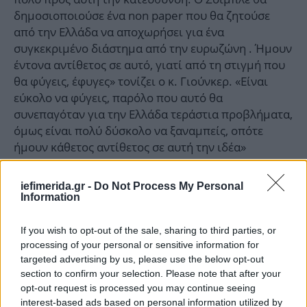
δημοσιοποιούσε ένα non paper που θα ζητούσε
από την Ελλάδα να αποχωρήσει για ένα
συγκεκριμένο διάστημα από την ευρωζώνη . Ήμουν
έντονα αντίθετος σε αυτό, γιατί από τη στιγμή που
θα φύγεις, έφυγες» τονίζει ο κ. Γιούνκερ. «Είναι
εύκολο να φύγεις, παρόλο που αυτό θα
συνεπαγόταν για την Ελλάδα τεράστια προβλήματα,
όμως είναι πολύ δύσκολο να ξαναμπείς, οπότε
ήμουν κάθετος αντίθετος σε αυτή την ιδέα»
σημειώνει.
iefimerida.gr -
Do Not Process My Personal
Information
If you wish to opt-out of the sale, sharing to third parties, or
processing of your personal or sensitive information for
targeted advertising by us, please use the below opt-out
section to confirm your selection. Please note that after your
opt-out request is processed you may continue seeing
interest-based ads based on personal information utilized by