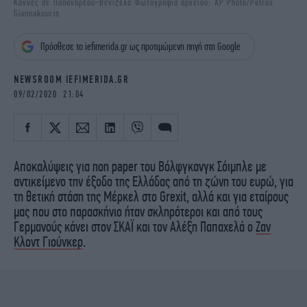
Κάννες σε Παπανδρέου-Βενιζέλο Φωτογραφία αρχείου: AP Photo/Petros
iBOOKS
ΖΩΔΙΑ
Giannakouris
OSCARS
THE OCEAN
Πρόσθεσε το iefimerida.gr ως προτιμώμενη πηγή στη Google
MEDIA
ELAMEFORA
NEWSROOM IEFIMERIDA.GR
NEWSLETTER
09/02/2020 21:04
Aποκαλύψεις για non paper του Βόλφγκανγκ Σόιμπλε με
αντικείμενο την έξοδο της Ελλάδας από τη ζώνη του ευρώ, για
τη θετική στάση της Μέρκελ στο Grexit, αλλά και για εταίρους
μας που στο παρασκήνιο ήταν σκληρότεροι και από τους
Γερμανούς κάνει στον ΣΚΑΪ και τον Αλέξη Παπαχελά ο
Ζαν
Κλοντ Γιούνκερ
.