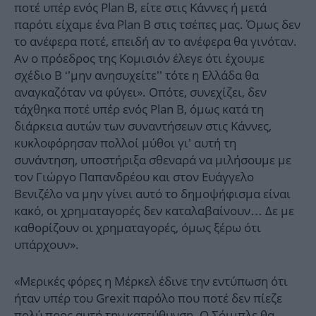
ποτέ υπέρ ενός Plan B, είτε στις Κάννες ή μετά
παρότι είχαμε ένα Plan B στις τσέπες μας. Όμως δεν
το ανέφερα ποτέ, επειδή αν το ανέφερα θα γινόταν.
Aν ο πρόεδρος της Κομισιόν έλεγε ότι έχουμε
σχέδιο Β ‘’μην ανησυχείτε’’ τότε η Ελλάδα θα
αναγκαζόταν να φύγει». Οπότε, συνεχίζει, δεν
τάχθηκα ποτέ υπέρ ενός Plan Β, όμως κατά τη
διάρκεια αυτών των συναντήσεων στις Κάννες,
κυκλοφόρησαν πολλοί μύθοι γι’ αυτή τη
συνάντηση, υποστήριξα σθεναρά να μιλήσουμε με
τον Γιώργο Παπανδρέου και στον Ευάγγελο
Βενιζέλο να μην γίνει αυτό το δημοψήφισμα είναι
κακό, οι χρηματαγορές δεν καταλαβαίνουν… Δε με
καθορίζουν οι χρηματαγορές, όμως ξέρω ότι
υπάρχουν».
«Μερικές φόρες η Μέρκελ έδινε την εντύπωση ότι
ήταν υπέρ του Grexit παρόλο που ποτέ δεν πίεζε
πολύ προς αυτή την κατεύθυνση. Ο Σόιμπλε θα