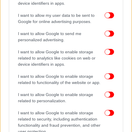
device identifiers in apps.
I want to allow my user data to be sent to
Google for online advertising purposes.
I want to allow Google to send me
personalized advertising.
I want to allow Google to enable storage
related to analytics like cookies on web or
device identifiers in apps.
I want to allow Google to enable storage
related to functionality of the website or app.
Είμαι, τέλος, εδώ για να τιμήσω μια πολύχρονη
I want to allow Google to enable storage
πορεία στα κοινά, η οποία πιστεύω ότι αναδεικνύει
related to personalization.
τελικά το καλό πρόσωπο της πολιτικής, γιατί εσύ,
Νίκο, απέδειξες ότι την κομματική σου συνέπεια
I want to allow Google to enable storage
μπορεί να τη συνοδεύει πάντα η διάθεση
related to security, including authentication
συνεννόησης, την αποφασιστικότητα μπορεί να τη
functionality and fraud prevention, and other
συνοδεύει η σύνεση και την παραταξιακή ορμή ο
user protection.