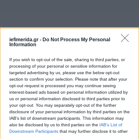
iefimerida.gr -
Do Not Process My Personal
Information
Είναι μία μεταρρύθμιση, τη σημασία της οποίας εσύ
If you wish to opt-out of the sale, sharing to third parties, or
γνώριζες καλύτερα από τον καθένα. Μια
processing of your personal or sensitive information for
μεταρρύθμιση την οποία και εγώ την έχω στην
targeted advertising by us, please use the below opt-out
καρδιά μου. Θυμάμαι τις ατελείωτες συσκέψεις
section to confirm your selection. Please note that after your
μαζί σου, όπου, με ιώβεια υπομονή, μας εξηγούσες
opt-out request is processed you may continue seeing
και μας έδινες με απλά λόγια να καταλάβουμε την
interest-based ads based on personal information utilized by
περιπλοκότητα του εγχειρήματος που είχες
us or personal information disclosed to third parties prior to
your opt-out. You may separately opt-out of the further
αναλάβει.
disclosure of your personal information by third parties on the
IAB’s list of downstream participants. This information may
Και -τι τραγική ειρωνεία- αύριο ψηφίζεται στην
also be disclosed by us to third parties on the
IAB’s List of
Ολομέλεια ο νέος Κώδικας χωρίς εσύ να είσαι εκεί
Downstream Participants
that may further disclose it to other
να τον δεις να γίνεται πράξη. Θα μείνει, όμως, ως
third parties.