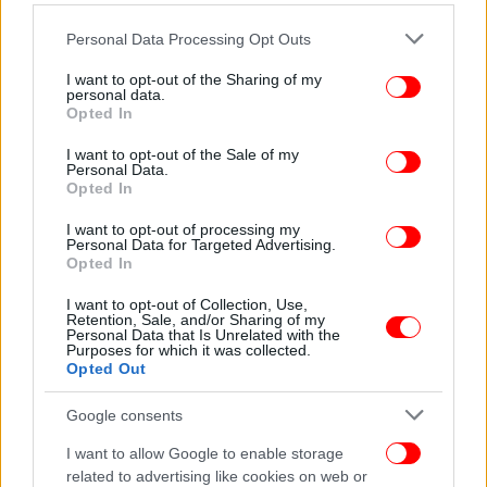
κορυφαία παρακαταθήκη σου και ως ένα έργο το
Please note that this website/app uses one or more Google
Personal Data Processing Opt Outs
οποίο αποφασίσαμε από εδώ και στο εξής να φέρει
services and may gather and store information including but
το όνομά σου.
not limited to your visit or usage behaviour. You may click to
I want to opt-out of the Sharing of my
personal data.
grant or deny consent to Google and its third-party tags to
Opted In
use your data for below specified purposes in below Google
Γιατί σε όποιο πόστο και αν σου ζήτησα να
consent section.
εργαστείς, ποτέ δεν ακούστηκε έστω μία φωνή
I want to opt-out of the Sale of my
Personal Data.
έντασης. Εχθροί και φίλοι, βλέπεις,
Opted In
συνομολογούσαν ανομολόγητα ότι εσύ ήσουν ο
I want to opt-out of processing my
κατάλληλος άνθρωπος για να αναλάβεις την
Personal Data for Targeted Advertising.
κρίσιμη αποστολή της οργάνωσης του χώρου της
Opted In
πατρίδας.
I want to opt-out of Collection, Use,
Retention, Sale, and/or Sharing of my
Personal Data that Is Unrelated with the
Και αυτή η αναγνώριση κατατρόπωνε, τελικά, κάθε
Purposes for which it was collected.
ανταγωνισμό και πολύ περισσότερο τον φθόνο που
Opted Out
πάντα, δυστυχώς, υπάρχει στην πολιτική. Ένα
Google consents
τέτοιο χάρισμα είναι πραγματικά σπάνιο.
I want to allow Google to enable storage
related to advertising like cookies on web or