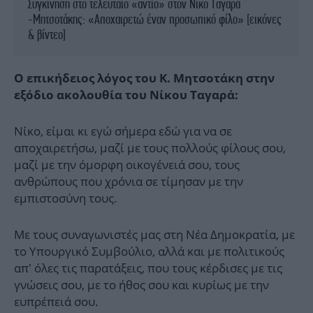
Συγκίνηση στο τελευταίο «αντίο» στον Νίκο Ταγαρά
-Μητσοτάκης: «Αποχαιρετώ έναν προσωπικό φίλο» [εικόνες
& βίντεο]
Ο επικήδειος λόγος του Κ. Μητσοτάκη στην
εξόδιο ακολουθία του Νίκου Ταγαρά:
Νίκο, είμαι κι εγώ σήμερα εδώ για να σε
αποχαιρετήσω, μαζί με τους πολλούς φίλους σου,
μαζί με την όμορφη οικογένειά σου, τους
ανθρώπους που χρόνια σε τίμησαν με την
εμπιστοσύνη τους.
Με τους συναγωνιστές μας στη Νέα Δημοκρατία, με
το Υπουργικό Συμβούλιο, αλλά και με πολιτικούς
απ’ όλες τις παρατάξεις, που τους κέρδισες με τις
γνώσεις σου, με το ήθος σου και κυρίως με την
ευπρέπειά σου.