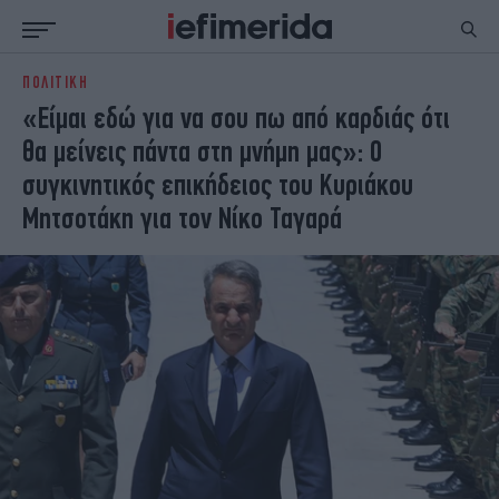
ΠΟΛΙΤΙΚΗ
ΕΙΔΗΣΕΙΣ
ΠΟΛΙΤΙΚΗ
«Είμαι εδώ για να σου πω από καρδιάς ότι
NON PAPER
ΕΛΛΑΔΑ
θα μείνεις πάντα στη μνήμη μας»: Ο
ΟΙΚΟΝΟΜΙΑ
ΚΟΣΜΟΣ
συγκινητικός επικήδειος του Κυριάκου
ΠΟΛΙΤΙΣΜΟΣ
ΠΑΝΕΛΛΗΝΙΕΣ
Μητσοτάκη για τον Νίκο Ταγαρά
ΖΩΗ
ΣΠΟΡ
ΓΥΝΑΙΚΑ
ENGLISH EDITION
ΠΟΛΗ
STORIES
ΕΚΛΟΓΕΣ
TRAVEL
ΤΕΧΝΟΛΟΓΙΑ
ΥΓΕΙΑ
DESIGN
ΟΛΥΜΠΙΑΚΟΙ ΑΓΩΝΕΣ
EURO
GREEN
PODCAST
iAUTOKINITO
iOPINIONS
iGASTRONOMIE