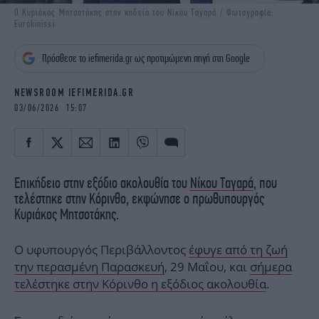
iBOOKS
ΖΩΔΙΑ
Ο Κυριάκος Μητσοτάκης στην κηδεία του Νίκου Ταγαρά / Φωτογραφία:
Eurokinissi
OSCARS
THE OCEAN
MEDIA
ELAMEFORA
Πρόσθεσε το iefimerida.gr ως προτιμώμενη πηγή στη Google
NEWSLETTER
NEWSROOM IEFIMERIDA.GR
03/06/2026 15:07
Επικήδειο στην εξόδιο ακολουθία του
Νίκου Ταγαρά
, που
τελέστηκε στην Κόρινθο, εκφώνησε ο πρωθυπουργός
Κυριάκος Μητσοτάκης.
Ο υφυπουργός Περιβάλλοντος
έφυγε από τη ζωή
την περασμένη Παρασκευή
, 29 Μαΐου, και
σήμερα
τελέστηκε στην Κόρινθο η εξόδιος ακολουθία
.