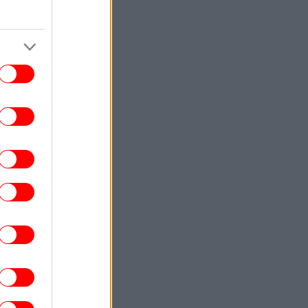
ΚΟΣΜΟΣ
22:40
ωματούχος ΗΠΑ: Με τη συμφωνία για το
Στενό του Ορμούζ θα αρθεί ο ναυτικός
αποκλεισμός του Ιράν
ΕΛΛΑΔΑ
22:32
ρχονται ισχυρά μελτέμια και 39άρια το
ββατοκύριακο -Συναγερμός για φωτιές,
ποιες περιοχές μπαίνουν σε Red Code
ΚΟΣΜΟΣ
22:27
ρετανία: Καταδικάστηκε serial killer για
τον φόνο δύο γυναικών -Η αστυνομία
απολογήθηκε γιατί τον είχε αφήσει
ελεύθερο
ΕΛΛΑΔΑ
22:19
τιά σε ισόγειο κατάστημα στη Λεωφόρο
Αμφιθέας, στον Άλιμο -Εκκενώθηκε
προληπτικά πολυκατοικία