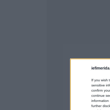
iefimerida
If you wish 
sensitive in
confirm you
continue se
information 
further disc