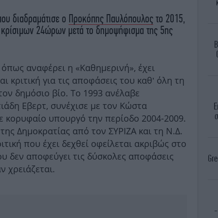
 που διαδραμάτισε ο
Προκόπης Παυλόπουλος
το 2015,
ύο κρίσιμων 24ώρων μετά το δημοψήφισμα της 5ης
B
 όπως αναφέρει η «Καθημερινή», έχει
ι κριτική για τις αποφάσεις του καθ’ όλη τη
τον δημόσιο βίο. Το 1993 ανέλαβε
ιάδη Εβερτ, συνέχισε με τον Κώστα
Ε
σ
ε κορυφαίο υπουργό την περίοδο 2004-2009.
ης Δημοκρατίας από τον ΣΥΡΙΖΑ και τη Ν.Δ.
ριτική που έχει δεχθεί οφείλεται ακριβώς στο
που δεν αποφεύγει τις δύσκολες αποφάσεις
Gre
ν χρειάζεται.
-