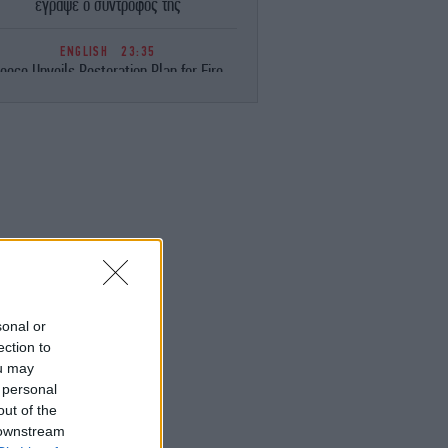
έγραψε ο σύντροφός της
ENGLISH
23:35
eece Unveils Restoration Plan for Fire-
avaged Western Attica, Vows Erosion
Works by September 15
ΕΛΛΑΔΑ
23:28
Φωτιά στη Σητεία -Επιχειρούν 40
οσβέστες, ισχυροί άνεμοι στην περιοχή
ΚΟΣΜΟΣ
23:16
ιμακώνεται η κόντρα Μαδρίτης-Ρώμης:
Η κυβέρνηση Σάντσεθ ανακοίνωσε
έγχους στα σύνορα για ταξιδιώτες από
την Ιταλία
sonal or
ection to
ou may
ΚΟΣΜΟΣ
23:14
 personal
υρκία: «Η συμφωνία με το Πακιστάν και
η Σαουδική Αραβία δεν αντιβαίνει στις
out of the
δεσμεύσεις μας προς το ΝΑΤΟ»
 downstream