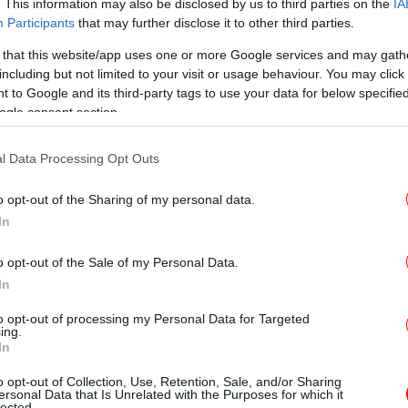
. This information may also be disclosed by us to third parties on the
IA
Participants
that may further disclose it to other third parties.
 that this website/app uses one or more Google services and may gath
T
including but not limited to your visit or usage behaviour. You may click 
 to Google and its third-party tags to use your data for below specifi
ogle consent section.
ψέγουν επειδή δεν απαγόρευσε τη διενέργεια
Ο
l Data Processing Opt Outs
ξη Τσίπρα. Θα μπορούσε να αρνηθεί να το
τηρίζουν ότι μια τέτοια απόφαση θα
o opt-out of the Sharing of my personal data.
θήκες έντασης, διχασμού και
In
τέτρεπε τον κ. Τσίπρα σε λαϊκό ήρωα που
Φρ
E
εια να προκαλέσει εκλογές, στις οποίες
o opt-out of the Sale of my Personal Data.
α να παραπαίει εκτός προγράμματος και
In
ς, συνεχίζουν οι φίλοι του απερχόμενου
to opt-out of processing my Personal Data for Targeted
 κ. Παυλόπουλος έδρασε ως πραγματικός
ing.
Φο
In
ής προοπτικής της χώρας. Κράτησε την
χα
 εκτόνωση ενός διογκούμενου λαϊκού
o opt-out of Collection, Use, Retention, Sale, and/or Sharing
ersonal Data that Is Unrelated with the Purposes for which it
ς διαύλους επικοινωνίας με τον τότε
lected.