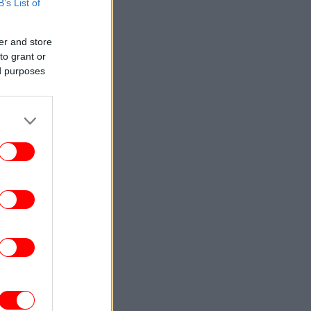
B’s List of
ENGLISH
23:09
Attica Roots Festival Draws Tens of
er and store
housands to Nine Free Concerts Across
to grant or
Athens Region
ed purposes
ΚΟΣΜΟΣ
23:03
υκρανία: Δύο νεκροί και έξι τραυματίες
από ρωσικά πλήγματα στο
Ντνιπροπετρόφσκ
ΖΩΗ
22:59
αντσέσκα Τόκα: Η Ιταλίδα χορεύτρια στη
urovision 2026 ποζάρει ολόγυμνη στην
μπανιέρα της
ΚΟΣΜΟΣ
22:47
ν ντερ Λάιεν: Η πρόεδρος της Κομισιόν
ιρετίζει τις αμερικανικές κυρώσεις σε
βάρος της Ρωσίας