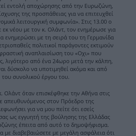
τεί εντολή αποχώρησης από την Ευρωζώνη,
Π
ίσχυσης της προσπάθειας για να επιτευχθεί
νομικά λειτουργική συμφωνία». Στις 13.00 ο
εκ νέου με τον κ. Ολάντ, τον ενημέρωσε για
1
α ενημερώσει με τη σειρά του τη Γερμανίδα
άνθ
ετριοπαθείς πολιτικοί παράγοντες εκτιμούν
 φραστική αναπλαισίωση του «Οχι» που
, λιγότερο από ένα 24ωρο μετά την κάλπη,
Μο
ναι δύσκολο να υποτιμηθεί ακόμα και από
ημ
 του συνολικού έργου του.
. Ολάντ όταν επισκέφθηκε την Αθήνα στις
σε απευθυνόμενος στον Πρόεδρο της
εφωνήσει για να μου πείτε ότι εσείς
κυ
σας ως εγγυητή της βούλησης της Ελλάδας
ωζώνης έπειτα από αυτό το δημοψήφισμα.
να με διαβεβαιώσετε με μεγάλη ασφάλεια ότι