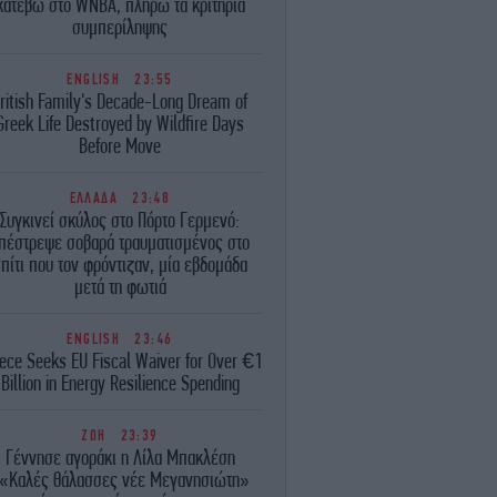
κατέβω στο WNBA, πληρώ τα κριτήρια
συμπερίληψης
ENGLISH
23:55
ritish Family's Decade-Long Dream of
Greek Life Destroyed by Wildfire Days
Before Move
ΕΛΛΑΔΑ
23:48
Συγκινεί σκύλος στο Πόρτο Γερμενό:
πέστρεψε σοβαρά τραυματισμένος στο
πίτι που τον φρόντιζαν, μία εβδομάδα
μετά τη φωτιά
ENGLISH
23:46
ece Seeks EU Fiscal Waiver for Over €1
Billion in Energy Resilience Spending
ΖΩΗ
23:39
Γέννησε αγοράκι η Λίλα Μπακλέση
«Καλές θάλασσες νέε Μεγανησιώτη»