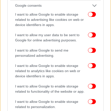
Google consents
Η νοσηρότητα που υπάρχει σήμερα στον δημόσιο
I want to allow Google to enable storage
διάλογο σε καμία περίπτωση δεν μπορεί να
related to advertising like cookies on web or
συνεχίσει να αποπροσανατολίζει από το πολύ
device identifiers in apps.
σημαντικό έργο που έχουμε να επιτελέσουμε ως
I want to allow my user data to be sent to
Κοινοβουλευτική Ομάδα στη νέα σύνοδο που
Google for online advertising purposes.
αρχίζει. Το επισημαίνω γιατί μέχρι σήμερα αυτό
συμβαίνει. Κάθε σημαντική πολιτική μας πρόταση
I want to allow Google to send me
επισκιάζεται από το κουτσομπολιό.
personalized advertising.
I want to allow Google to enable storage
Ο χυδαίος αποπροσανατολισμός που έχει
related to analytics like cookies on web or
προωθήσει η προπαγάνδα της Νέας Δημοκρατίας με
device identifiers in apps.
επιθέσεις στο πρόσωπό μου, δεν μπορεί να
συνεχίσει να τροφοδοτείται από δικά μας στελέχη.
I want to allow Google to enable storage
Δική μας δουλειά είναι να ελέγχουμε στη Βουλή και
related to functionality of the website or app.
να προτείνουμε στην κοινωνία.
I want to allow Google to enable storage
Η εμμονή της ΝΔ με τον ΣΥΡΙΖΑ και μαζί μου
related to personalization.
δείχνει ακριβώς ποιον φοβούνται. Δεν πρόκειται