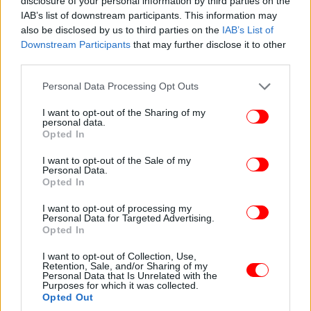
disclosure of your personal information by third parties on the
σημερινή εποχή και ο ελληνικός λαός, όπως και η
IAB’s list of downstream participants. This information may
βάση του ΣΥΡΙΖΑ, γνωρίζει πολύ καλά ποιος
also be disclosed by us to third parties on the
IAB’s List of
αγωνίζεται για εκείνον με ανιδιοτέλεια.
Downstream Participants
that may further disclose it to other
third parties.
Άλλο όμως η πληροφόρηση και άλλο η διαδικτυακή
Please note that this website/app uses one or more Google
Personal Data Processing Opt Outs
σφαγή. Και επειδή πλέον ζούμε τον παραλογισμό
services and may gather and store information including but
ενός νηπιαγωγείου που το ίδιο παιδάκι που
not limited to your visit or usage behaviour. You may click to
I want to opt-out of the Sharing of my
personal data.
χαστουκίζει μετά δείχνει άλλο παιδάκι, λέγοντας
grant or deny consent to Google and its third-party tags to
Opted In
use your data for below specified purposes in below Google
«κυρία, με χαστούκισε», θα σας πω κάτι που θα σας
consent section.
ηρεμήσει όλους:
I want to opt-out of the Sale of my
Personal Data.
Δεν υπάρχει πολιτικός ο οποίος να υφίσταται
Opted In
μεγαλύτερο διαδικτυακό bullying από εμένα. Και όχι
I want to opt-out of processing my
μόνο από ομάδες αλήθειας και ακροδεξιά τρολ.
Personal Data for Targeted Advertising.
Καταλαβαίνετε όλοι πολύ καλά τι εννοώ.
Opted In
Συνιστώ λοιπόν σε όλους μας ψυχραιμία,
I want to opt-out of Collection, Use,
διαχωρισμό του σημαντικού από το ασήμαντο και
Retention, Sale, and/or Sharing of my
ανεκτικότητα. Είμαστε πολιτικοί. Και οι πολιτικοί
Personal Data that Is Unrelated with the
Purposes for which it was collected.
κρίνονται πολύ σκληρά και συχνά πολύ άδικα στη
Opted Out
δημόσια σφαίρα.