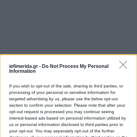
iefimerida.gr -
Do Not Process My Personal
Information
Κρίσιμο σημείο η διάσπαση της ομάδας «Νέα
If you wish to opt-out of the sale, sharing to third parties, or
Αριστερά» που δεν είχε απολύτως κανένα πολιτικό
processing of your personal or sensitive information for
επίδικο, αλλά ηττημένα «Εγώ». Ο ελληνικός λαός
targeted advertising by us, please use the below opt-out
έδειξε με την ψήφο του σε αυτή την ομάδα, που
section to confirm your selection. Please note that after your
ήταν η πλειοψηφία του υπουργικού συμβουλίου
opt-out request is processed you may continue seeing
και του κομματικού μηχανισμού, ότι δεν
interest-based ads based on personal information utilized by
us or personal information disclosed to third parties prior to
παραπλανάται. Υπάρχει πολύ μεγαλύτερη
your opt-out. You may separately opt-out of the further
διαφάνεια και ταχύτητα πληροφόρησης τη