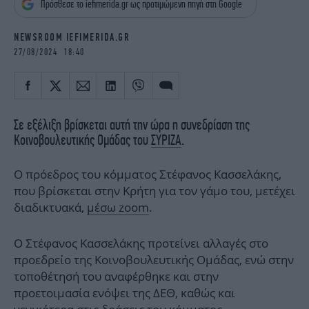
Πρόσθεσε το iefimerida.gr ως προτιμώμενη πηγή στη Google
iBOOKS
ΖΩΔΙΑ
OSCARS
THE OCEAN
NEWSROOM IEFIMERIDA.GR
MEDIA
ELAMEFORA
27/08/2024 18:40
NEWSLETTER
Σε εξέλιξη βρίσκεται αυτή την ώρα η συνεδρίαση της
Κοινοβουλευτικής Ομάδας του
ΣΥΡΙΖΑ
.
Ο πρόεδρος του κόμματος Στέφανος Κασσελάκης,
που βρίσκεται στην Κρήτη για τον γάμο του, μετέχει
διαδικτυακά,
μέσω zoom
.
Ο Στέφανος Κασσελάκης προτείνει αλλαγές στο
προεδρείο της Κοινοβουλευτικής Ομάδας, ενώ στην
τοποθέτησή του αναφέρθηκε και στην
προετοιμασία ενόψει της ΔΕΘ, καθώς και