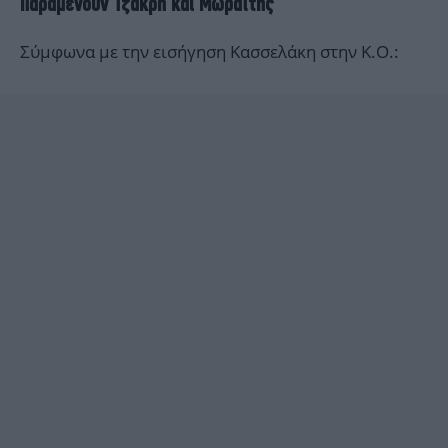
Παραμένουν Τζάκρη και Μωραΐτης
Σύμφωνα με την εισήγηση Κασσελάκη στην Κ.Ο.: