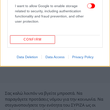
λοιπόν να τους κάνουμε το χατίρι.
I want to allow Google to enable storage
related to security, including authentication
functionality and fraud prevention, and other
user protection.
CONFIRM
Data Deletion
Data Access
Privacy Policy
Σας καλώ λοιπόν να βγείτε μπροστά. Να
παραγάγετε προτάσεις νόμου για την κοινωνία. Να
στεγανοποιήσετε την ενότητα του ΣΥΡΙΖΑ ως οι