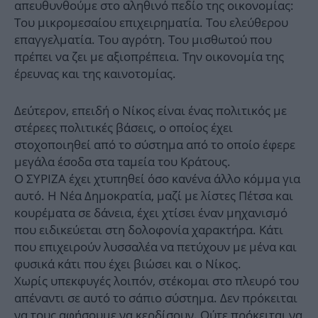
απευθυνθούμε στο αληθινό πεδίο της οικονομίας:
Του μικρομεσαίου επιχειρηματία. Του ελεύθερου
επαγγελματία. Του αγρότη. Του μισθωτού που
πρέπει να ζει με αξιοπρέπεια. Την οικονομία της
έρευνας και της καινοτομίας.
Δεύτερον, επειδή ο Νίκος είναι ένας πολιτικός με
στέρεες πολιτικές βάσεις, ο οποίος έχει
στοχοποιηθεί από το σύστημα από το οποίο έφερε
μεγάλα έσοδα στα ταμεία του Κράτους.
Ο ΣΥΡΙΖΑ έχει χτυπηθεί όσο κανένα άλλο κόμμα για
αυτό. Η Νέα Δημοκρατία, μαζί με λίστες Πέτσα και
κουρέματα σε δάνεια, έχει χτίσει έναν μηχανισμό
που ειδικεύεται στη δολοφονία χαρακτήρα. Κάτι
που επιχειρούν λυσσαλέα να πετύχουν με μένα και
φυσικά κάτι που έχει βιώσει και ο Νίκος.
Χωρίς υπεκφυγές λοιπόν, στέκομαι στο πλευρό του
απέναντι σε αυτό το σάπιο σύστημα. Δεν πρόκειται
να τους αφήσουμε να κερδίσουν. Ούτε πρόκειται να