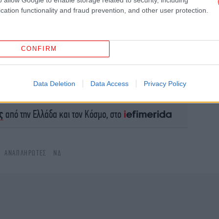
Αυ
cation functionality and fraud prevention, and other user protection.
CONFIRM
Τ
εν
Data Deletion
Data Access
Privacy Policy
το Google News
και μάθετε πρώτοι όλες τις ειδήσεις
ς
από την Ελλάδα και τον Κόσμο, στο
α
Α
ΑΝΑΠΛΗΡΩΤΈΣ
ΝΔ