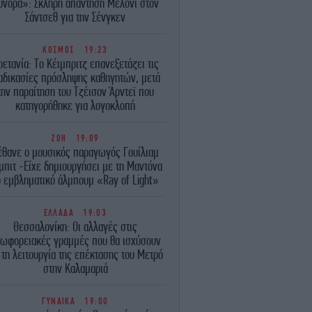
ύνορα»: Σκληρή απάντηση Μελόνι στον
Σάντσεθ για την Σένγκεν
ΚΟΣΜΟΣ
19:23
ρετανία: Το Κέιμπριτζ επανεξετάζει τις
αδικασίες πρόσληψης καθηγητών, μετά
την παραίτηση του Τζέισον Άρντεϊ που
κατηγορήθηκε για λογοκλοπή
ΖΩΗ
19:09
έθανε ο μουσικός παραγωγός Γουίλιαμ
μπιτ -Είχε δημιουργήσει με τη Μαντόνα
ο εμβληματικό άλμπουμ «Ray of Light»
ΕΛΛΑΔΑ
19:03
Θεσσαλονίκη: Οι αλλαγές στις
ωφορειακές γραμμές που θα ισχύσουν
 τη λειτουργία της επέκτασης του Μετρό
στην Καλαμαριά
ΓΥΝΑΙΚΑ
19:00