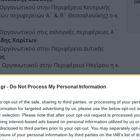
Σύκ
Οργανωτικού στην Περιφέρεια Κεντρικής
κών περιφερειών Α΄ & Β΄ Θεσσαλονίκης) ο κ.
ργανωτικού στις εκλογικές περιφέρειες Α΄
κα
.
ίδης Χαρίτων
Οργανωτικού στην Περιφέρεια Δυτικής
.
ος
Οργανωτικού στην Περιφέρεια Ηπείρου η κ.
Μπ
τ
 Οργανωτικού στην Περιφέρεια Θεσσαλίας η
.gr -
Do Not Process My Personal Information
Οργανωτικού στην Περιφέρεια Ιονίων
to opt-out of the sale, sharing to third parties, or processing of your per
.
κλής
69
formation for targeted advertising by us, please use the below opt-out s
με
Οργανωτικού στην Περιφέρεια Δυτικής
r selection. Please note that after your opt-out request is processed y
eing interest-based ads based on personal information utilized by us or
.
άννης
disclosed to third parties prior to your opt-out. You may separately opt-
Οργανωτικού στην Περιφέρεια Στερεάς
losure of your personal information by third parties on the IAB’s list of
.
ιώργος