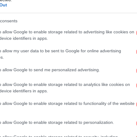
Out
ό την λίμνη του Μόρνου -Ποια η κατάσταση
ροχοπτώσεις [εικόνες]
consents
Πρ
ΕΛ.ΑΣ. ο ντίλερ DJ -Είχε τιμοκατάλογο και…
Σέ
 [εικόνες]
o allow Google to enable storage related to advertising like cookies on
κά
evice identifiers in apps.
o allow my user data to be sent to Google for online advertising
s.
to allow Google to send me personalized advertising.
ΕΛ
o allow Google to enable storage related to analytics like cookies on
πο
evice identifiers in apps.
o allow Google to enable storage related to functionality of the website
Ολυ
μ
o allow Google to enable storage related to personalization.
o allow Google to enable storage related to security, including