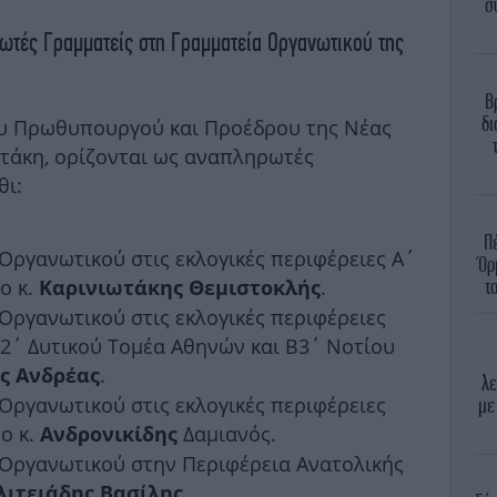
σ
ωτές Γραμματείς στη Γραμματεία Οργανωτικού της
Β
δι
ου Πρωθυπουργού και Προέδρου της Νέας
τάκη, ορίζονται ως αναπληρωτές
θι:
Π
ργανωτικού στις εκλογικές περιφέρειες Α΄
Όρ
ο κ.
.
τ
Καρινιωτάκης Θεμιστοκλής
ργανωτικού στις εκλογικές περιφέρειες
2΄ Δυτικού Τομέα Αθηνών και Β3΄ Νοτίου
.
ς Ανδρέας
λε
ργανωτικού στις εκλογικές περιφέρειες
με
 ο κ.
Δαμιανός.
Ανδρονικίδης
Οργανωτικού στην Περιφέρεια Ανατολικής
.
λιτειάδης Βασίλης