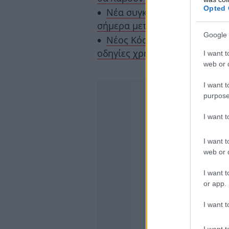
Opted 
Νέα συγκλονιστικά καρέ απ
σήμερα μετά τις πρόσφατες β
Google 
Νέος Κόσμος: Στα χέρια της 
οδηγίες χρήσης για ναρκωτικά
I want t
web or d
I want t
purpose
I want 
I want t
web or d
I want t
or app.
I want t
I want t