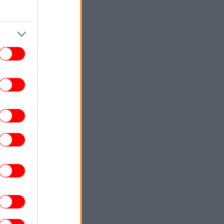
Δείκτης
ΕΛΛΑΔΑ
18:34
αγματογνώμονας για την τραγωδία στις
ρρες: Δεν ήταν μόνο η ταχύτητα, «ίσως
τι απέσπασε την προσοχή του οδηγού»
ΕΛΛΑΔΑ
18:29
Έφυγε από τη ζωή η δημοσιογράφος
Χριστίνα Πιτουρά -Ήταν 64 ετών
ΠΟΛΙΤΙΚΗ
18:24
ΑΣ: Πλήγμα για την ελληνική εξωτερική
λιτική η συμφωνία Τουρκίας-Σαουδικής
Αραβίας-Πακιστάν
ΣΠΟΡ
18:22
μπιακός: Ο γιος του Τζιοβάνι υπέγραψε
ε τις ακαδημίες των «ερυθρόλευκων»
ΑΥΤΟΚΙΝΗΤΟ
18:21