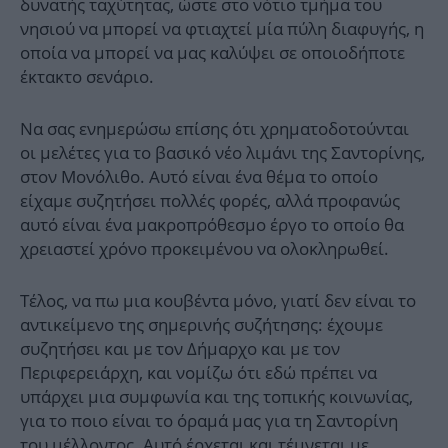
δυνατής ταχύτητας, ώστε στο νότιο τμήμα του
νησιού να μπορεί να φτιαχτεί μία πύλη διαφυγής, η
οποία να μπορεί να μας καλύψει σε οποιοδήποτε
έκτακτο σενάριο.
Να σας ενημερώσω επίσης ότι χρηματοδοτούνται
οι μελέτες για το βασικό νέο λιμάνι της Σαντορίνης,
στον Μονόλιθο. Αυτό είναι ένα θέμα το οποίο
είχαμε συζητήσει πολλές φορές, αλλά προφανώς
αυτό είναι ένα μακροπρόθεσμο έργο το οποίο θα
χρειαστεί χρόνο προκειμένου να ολοκληρωθεί.
Τέλος, να πω μια κουβέντα μόνο, γιατί δεν είναι το
αντικείμενο της σημερινής συζήτησης: έχουμε
συζητήσει και με τον Δήμαρχο και με τον
Περιφερειάρχη, και νομίζω ότι εδώ πρέπει να
υπάρχει μια συμφωνία και της τοπικής κοινωνίας,
για το ποιο είναι το όραμά μας για τη Σαντορίνη
του μέλλοντος. Αυτό έρχεται και τέμνεται με