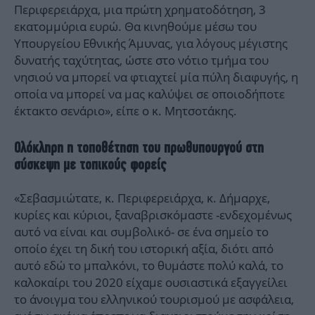
Περιφερειάρχα, μια πρώτη χρηματοδότηση, 3
εκατομμύρια ευρώ. Θα κινηθούμε μέσω του
Υπουργείου Εθνικής Άμυνας, για λόγους μέγιστης
δυνατής ταχύτητας, ώστε στο νότιο τμήμα του
νησιού να μπορεί να φτιαχτεί μία πύλη διαφυγής, η
οποία να μπορεί να μας καλύψει σε οποιοδήποτε
έκτακτο σενάριο», είπε ο κ. Μητσοτάκης.
Ολόκληρη η τοποθέτηση του πρωθυπουργού στη
σύσκεψη με τοπικούς φορείς
«Σεβασμιώτατε, κ. Περιφερειάρχα, κ. Δήμαρχε,
κυρίες και κύριοι, ξαναβρισκόμαστε -ενδεχομένως
αυτό να είναι και συμβολικό- σε ένα σημείο το
οποίο έχει τη δική του ιστορική αξία, διότι από
αυτό εδώ το μπαλκόνι, το θυμάστε πολύ καλά, το
καλοκαίρι του 2020 είχαμε ουσιαστικά εξαγγείλει
το άνοιγμα του ελληνικού τουρισμού με ασφάλεια,