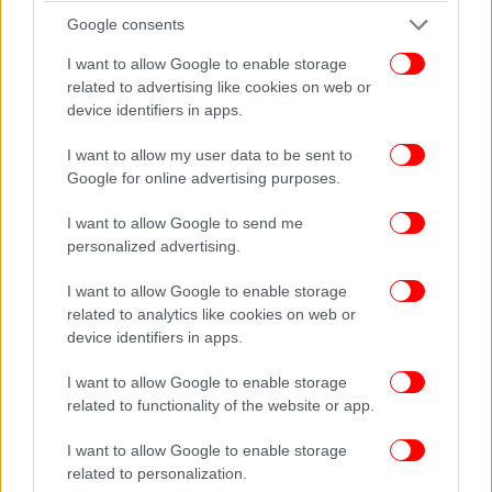
οποίο βλέπετε εδώ είναι ένα κράτος το οποίο δρα
Google consents
προληπτικά, γιατί νομίζω ότι αυτό οφείλουμε να
I want to allow Google to enable storage
κάνουμε. Και αποδεικνύουμε ότι μία χώρα η οποία
related to advertising like cookies on web or
έχει, εν πάση περιπτώσει, ιστορία σεισμικότητας,
device identifiers in apps.
έχει και την εμπειρία να μπορεί να αντιμετωπίζει
αυτά τα φαινόμενα.
I want to allow my user data to be sent to
Google for online advertising purposes.
I want to allow Google to send me
personalized advertising.
I want to allow Google to enable storage
related to analytics like cookies on web or
device identifiers in apps.
I want to allow Google to enable storage
related to functionality of the website or app.
I want to allow Google to enable storage
related to personalization.