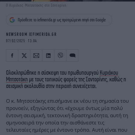
iBOOKS
ΖΩΔΙΑ
Ο Κυριάκος Μητσοτάκης στη Σαντορίνη
OSCARS
THE OCEAN
Πρόσθεσε το iefimerida.gr ως προτιμώμενη πηγή στη Google
MEDIA
ELAMEFORA
NEWSROOM IEFIMERIDA.GR
NEWSLETTER
07/02/2025 13:04
Ολοκληρώθηκε η σύσκεψη του πρωθυπουργού
Κυριάκου
Μητσοτάκη
με τους τοπικούς φορείς της Σαντορίνης, καθώς η
σεισμική ακολουθία στην περιοχή συνεχίζεται.
Ο κ. Μητσοτάκης επισήμανε εκ νέου τη σημασία του
προνοείν, εξηγώντας ότι «έχουμε όντως μία πολύ
έντονη σεισμική, τεκτονική δραστηριότητα, αυτή τη
σμηνοσειρά την οποία την αισθάνεστε τις
τελευταίες ημέρες με έντονο τρόπο. Αυτή είναι που