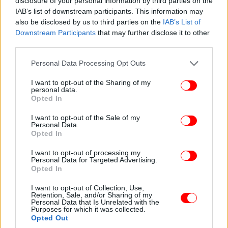
κάποιος, γιατί πρέπει να το πω και αυτό, ότι θα
disclosure of your personal information by third parties on the
συμβεί κάτι καταστροφικό, αλλά γιατί πρέπει να
IAB’s list of downstream participants. This information may
also be disclosed by us to third parties on the
IAB’s List of
είμαστε έτοιμοι για κάθε ενδεχόμενο.
Downstream Participants
that may further disclose it to other
third parties.
Οι επιστήμονες έχουν τοποθετηθεί, μας έχουν πει
Please note that this website/app uses one or more Google
την άποψή τους για το ποιο μπορεί να είναι
Personal Data Processing Opt Outs
services and may gather and store information including but
ενδεχομένως το χειρότερο σενάριο. Μας τα έχουν
not limited to your visit or usage behaviour. You may click to
I want to opt-out of the Sharing of my
πει αυτά, τα έχουν εξηγήσει με απλό τρόπο και
personal data.
grant or deny consent to Google and its third-party tags to
Opted In
ευχόμαστε ότι αυτή η ακολουθία θα εκτονωθεί
use your data for below specified purposes in below Google
χωρίς να δώσει κάποιο μεγαλύτερο σεισμό.
consent section.
I want to opt-out of the Sale of my
Personal Data.
Opted In
Σε κάθε περίπτωση, και διορθώστε με και πάλι, οι
επιστήμονες μας λένε ότι δεν υπάρχει κάποιο
I want to opt-out of processing my
Personal Data for Targeted Advertising.
σενάριο να γίνει κάτι αντίστοιχο με αυτό το οποίο
Opted In
έγινε, ας πούμε, το 1956 στην Αμοργό. Πάλι,
μεταφέρω με πολύ μεγάλη προσοχή αυτά τα οποία
I want to opt-out of Collection, Use,
Retention, Sale, and/or Sharing of my
μας λένε οι επιστήμονες.
Personal Data that Is Unrelated with the
Purposes for which it was collected.
Opted Out
Πρέπει, όμως, να είμαστε έτοιμοι. Άρα, αυτό το