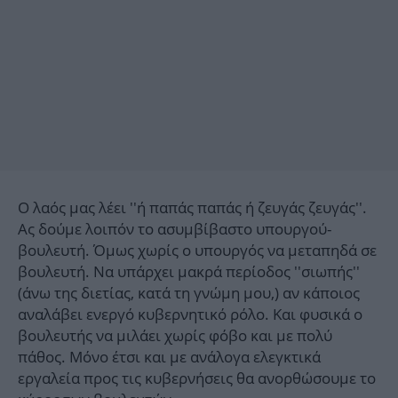
Ο λαός μας λέει ''ή παπάς παπάς ή ζευγάς ζευγάς''.
Ας δούμε λοιπόν το ασυμβίβαστο υπουργού-
βουλευτή. Όμως χωρίς ο υπουργός να μεταπηδά σε
βουλευτή. Να υπάρχει μακρά περίοδος ''σιωπής''
(άνω της διετίας, κατά τη γνώμη μου,) αν κάποιος
αναλάβει ενεργό κυβερνητικό ρόλο. Και φυσικά ο
βουλευτής να μιλάει χωρίς φόβο και με πολύ
πάθος. Μόνο έτσι και με ανάλογα ελεγκτικά
εργαλεία προς τις κυβερνήσεις θα ανορθώσουμε το