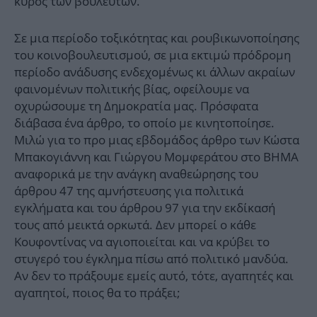
κύρος των βουλευτών.
Σε μια περίοδο τοξικότητας και ρουβικωνοποίησης
του κοινοβουλευτισμού, σε μια εκτιμώ πρόδρομη
περίοδο ανάδυσης ενδεχομένως κι άλλων ακραίων
φαινομένων πολιτικής βίας, οφείλουμε να
οχυρώσουμε τη Δημοκρατία μας. Πρόσφατα
διάβασα ένα άρθρο, το οποίο με κινητοποίησε.
Μιλώ για το προ μιας εβδομάδος άρθρο των Κώστα
Μπακογιάννη και Γιώργου Μομφεράτου στο ΒΗΜΑ
αναφορικά με την ανάγκη αναθεώρησης του
άρθρου 47 της αμνήστευσης για πολιτικά
εγκλήματα και του άρθρου 97 για την εκδίκασή
τους από μεικτά ορκωτά. Δεν μπορεί ο κάθε
Κουφοντίνας να αγιοποιείται και να κρύβει το
στυγερό του έγκλημα πίσω από πολιτικό μανδύα.
Αν δεν το πράξουμε εμείς αυτό, τότε, αγαπητές και
αγαπητοί, ποιος θα το πράξει;