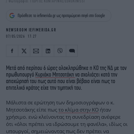
/ Φωτογραφία: ΓΙΩΡΓΟΣ ΚΟΝΤΑΡΙΝΗΣ/EUROKINISSI
iBOOKS
ΖΩΔΙΑ
OSCARS
THE OCEAN
Πρόσθεσε το iefimerida.gr ως προτιμώμενη πηγή στη Google
MEDIA
ELAMEFORA
NEWSROOM IEFIMERIDA.GR
NEWSLETTER
07/05/2026 17:27
Μετά από περίπου 6 ώρες ολοκληρώθηκε η ΚΟ της ΝΔ με τον
πρωθυπουργό
Κυριάκο Μητσοτάκη
να σχολιάζει κατά την
αποχώρησή του πως αυτό που είναι βέβαιο είναι πως το
επιτελικό κράτος είχε την τιμητική του.
Μάλιστα σε ερώτηση των δημοσιογράφων ο κ.
Μητσοτάκης είπε πως
το κλίμα στην ΚΟ
ήταν
χρήσιμο. ενώ κλείνοντας τη συνεδρίαση ανέφερε
ότι «όλοι πρέπει να ιδρώσουμε τη φανέλα», ιδίως οι
υπουργοί, σημειώνοντας πως δεν πρέπει να