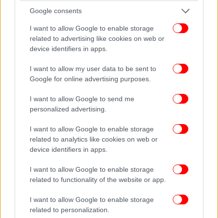
εκλογών για όλα τα θέματα. Όχι πια στο
Google consents
προστατευμένο περιβάλλον».
I want to allow Google to enable storage
Νότης Μηταράκης:
related to advertising like cookies on web or
device identifiers in apps.
Για το επιτελικό κράτος θα συμφωνήσω με τον
I want to allow my user data to be sent to
Μάκη Βορίδη, και η ενίσχυση των θεσμών συνέβαλε
Google for online advertising purposes.
στην αντιμετώπιση κρίσεων και στην εκλογική νίκη
του 2023.
I want to allow Google to send me
Η Νέα Δημοκρατία θα πρέπει να γίνει πιο ισχυρή
personalized advertising.
οργανωτικά, για να στηρίξουμε τον πρωθυπουργό
I want to allow Google to enable storage
και να παίξουν όλοι έναν ρόλο. Η εκτελεστική
related to analytics like cookies on web or
γραμματεία να συνεδριάζει κάθε μήνα, η πολιτική
device identifiers in apps.
επιτροπή και η κοινοβουλευτική ομάδα κάθε
τρίμηνο. Και να υπάρξει μια σαφής ερμηνεία για το
I want to allow Google to enable storage
ποιος είναι ο ρόλος του βουλευτή.
related to functionality of the website or app.
I want to allow Google to enable storage
Δημήτρης Μαρκόπουλος
related to personalization.