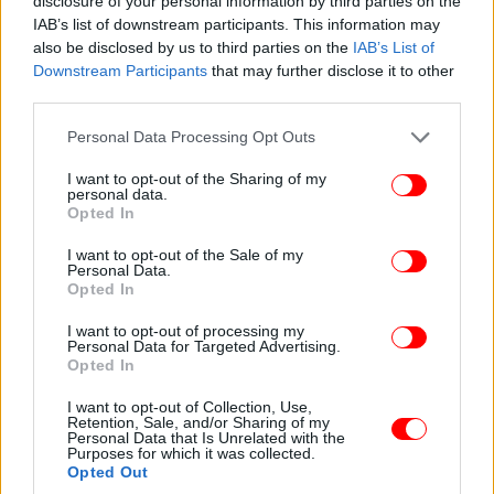
disclosure of your personal information by third parties on the
IAB’s list of downstream participants. This information may
also be disclosed by us to third parties on the
IAB’s List of
Downstream Participants
that may further disclose it to other
third parties.
Please note that this website/app uses one or more Google
Personal Data Processing Opt Outs
services and may gather and store information including but
not limited to your visit or usage behaviour. You may click to
I want to opt-out of the Sharing of my
personal data.
grant or deny consent to Google and its third-party tags to
Opted In
use your data for below specified purposes in below Google
consent section.
I want to opt-out of the Sale of my
Personal Data.
Opted In
I want to opt-out of processing my
Personal Data for Targeted Advertising.
Opted In
Μεταξύ άλλων, ο υπουργός Μετανάστευσης και
I want to opt-out of Collection, Use,
Ασύλου Θάνος Πλεύρης τόνισε την ανάγκη να μην
Retention, Sale, and/or Sharing of my
Personal Data that Is Unrelated with the
κρύβονται ορισμένοι υπουργοί, τονίζοντας: «Να
Purposes for which it was collected.
είμαστε όλοι οι υπουργοί στα πάνελ εν όψει
Opted Out