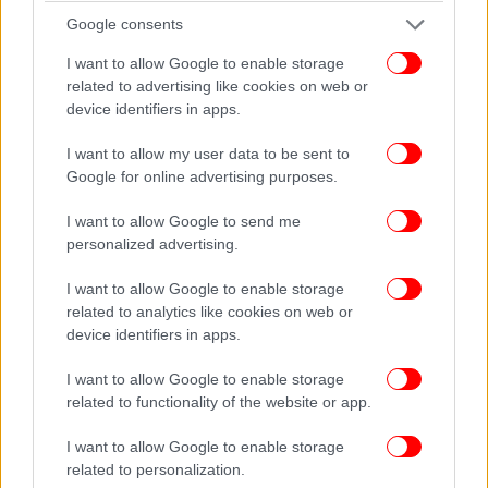
Εξάμηνο πρόγραμμα κατάρτισης και διεθνούς
Google consents
πιστοποίησης 100.000 εργαζομένων και ανέργων
I want to allow Google to enable storage
σε ειδικότητες υψηλής ζήτησης της πληροφορικής
related to advertising like cookies on web or
και της τεχνολογίας. Μία πιστοποίηση-διαβατήριο
device identifiers in apps.
για τις επιχειρήσεις αυτού του χώρου που ήδη
ζητούν όλο και περισσότερους εξειδικευμένους
I want to allow my user data to be sent to
επαγγελματίες
Google for online advertising purposes.
Ενεργοποιούνται οι διακρατικές συμφωνίες του
άρθρου 28 του Συντάγματος που προσφέρουν ήδη
I want to allow Google to send me
personalized advertising.
τη δυνατότητα, με την ευθύνη της Εθνικής Αρχής
Ανώτατης Εκπαίδευσης, να υπάρξει αναγνώριση
I want to allow Google to enable storage
ξένων πανεπιστημίων, που θα ήθελαν να
related to analytics like cookies on web or
επενδύσουν στην Ελλάδα. Κάτι τέτοιο θα
device identifiers in apps.
ξεκαθάριζε την κατάσταση στο σημερινό τοπίο της
μεταλυκειακής εκπαίδευσης, ενώ θα προετοίμαζε το
I want to allow Google to enable storage
related to functionality of the website or app.
πλαίσιο για τη μελλοντική μεταρρύθμιση του
άρθρου 16
I want to allow Google to enable storage
Κατασκευή νέων φοιτητικών εστιών για 8.500
related to personalization.
φοιτητές