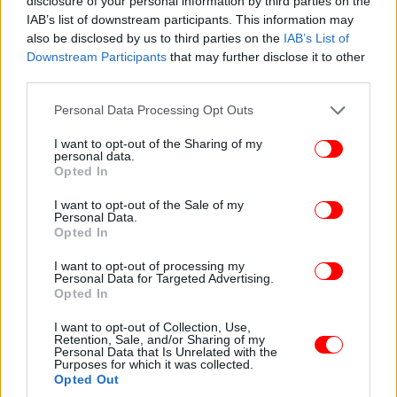
disclosure of your personal information by third parties on the
IAB’s list of downstream participants. This information may
also be disclosed by us to third parties on the
IAB’s List of
Downstream Participants
that may further disclose it to other
third parties.
Please note that this website/app uses one or more Google
Personal Data Processing Opt Outs
services and may gather and store information including but
not limited to your visit or usage behaviour. You may click to
I want to opt-out of the Sharing of my
Αύξηση οικογενειακού επιδόματος στους
personal data.
grant or deny consent to Google and its third-party tags to
Opted In
δημόσιους υπαλλήλους κατά 20 ευρώ για το πρώτο
use your data for below specified purposes in below Google
παιδί και κατά επιπλέον 50 ευρώ από το 2ο παιδί
consent section.
I want to opt-out of the Sale of my
Youth Pass ύψους 150 ευρώ σε κάθε νέο και νέα
Personal Data.
Opted In
18 και 19 ετών για ταξίδια και πολιτιστικές δράσεις,
από τον Σεπτέμβριο
I want to opt-out of processing my
Personal Data for Targeted Advertising.
Το φθινόπωρο θα ξεκινήσει η μελέτη για ένα
Opted In
εθνικό σχέδιο αναβάθμισης των σχολικών
μονάδων. Με άξονα ένα νέο μοντέλο
I want to opt-out of Collection, Use,
Retention, Sale, and/or Sharing of my
αρχιτεκτονικών προδιαγραφών που θα
Personal Data that Is Unrelated with the
ακολουθούν, στο εξής, όλα τα καινούργια σχολικά
Purposes for which it was collected.
Opted Out
κτίρια