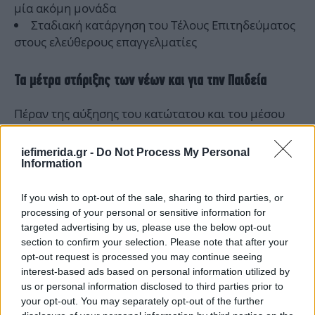
μία ακόμη μονάδα
Σταδιακή κατάργηση του Τέλους Επιτηδεύματος
στους ελεύθερους επαγγελματίες
Τα μέτρα στήριξης των νέων και για την Παιδεία
Πέραν της αύξησης του κατώτατου και του μέσου
μισθού, της περαιτέρω μείωσης των ασφαλιστικών
εισφορών και της αύξησης του αφορολόγητου κατά
iefimerida.gr -
Do Not Process My Personal
1.000 ευρώ για οικογένειες με παιδιά, ο
Information
πρωθυπουργός ανέφερε:
If you wish to opt-out of the sale, sharing to third parties, or
processing of your personal or sensitive information for
targeted advertising by us, please use the below opt-out
section to confirm your selection. Please note that after your
opt-out request is processed you may continue seeing
interest-based ads based on personal information utilized by
us or personal information disclosed to third parties prior to
your opt-out. You may separately opt-out of the further