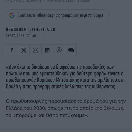
δηλώσεων / Φωτογραφία: Intimenews/ΛΙΑΚΟΣ ΓΙΑΝΝΗΣ
iBOOKS
ΖΩΔΙΑ
OSCARS
THE OCEAN
Πρόσθεσε το iefimerida.gr ως προτιμώμενη πηγή στη Google
MEDIA
ELAMEFORA
NEWSROOM IEFIMERIDA.GR
NEWSLETTER
06/07/2023 21:40
«Δεν έχω το δικαίωμα να διαψεύσω τις προσδοκίες των
πολιτών που μας εμπιστεύθηκαν για δεύτερη φορά» τόνισε ο
πρωθυπουργός
Κυριάκος Μητσοτάκης
κατά την ομιλία του στη
Βουλή για τις προγραμματικές δηλώσεις της κυβέρνησης.
Ο πρωθυπουργός παρουσίασε το
όραμά του για την
Ελλάδα του 2030
, όπως είπε, το οποίο «το θέλουμε,
το μπορούμε και θα το πετύχουμε».